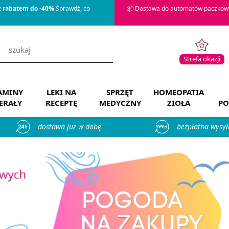
z rabatem do -40%
Sprawdź, co
📦 Dostawa do automatów paczkowy
Strefa okazji
AMINY
LEKI NA
SPRZĘT
HOMEOPATIA
ERAŁY
RECEPTĘ
MEDYCZNY
ZIOŁA
PO
dostawa już w dobę
bezpłatna wysył