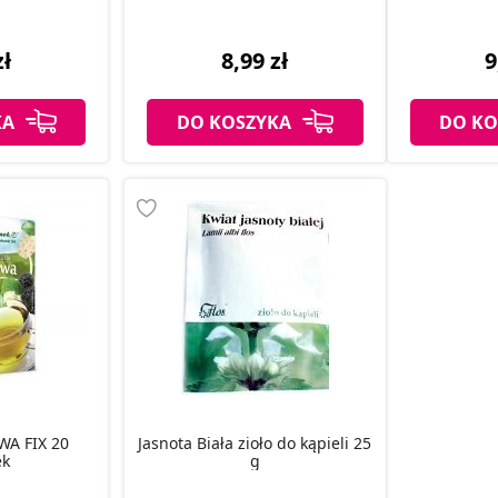
zł
8,99 zł
9
KA
DO KOSZYKA
DO KO
A FIX 20
Jasnota Biała zioło do kąpieli 25
ek
g