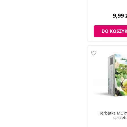
9,99 
DO KOSZY
Herbatka MORW
saszet