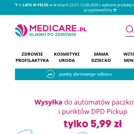
🌴🌞
LATO W PEŁNI
➡ W dniach 22.07-12.08.2026 r. wybrane produkty
przygotowaliśmy 😎
ZDROWIE
KOSMETYKI
MAMA
WIT
PROFILAKTYKA
URODA
DZIECKO
MIN
punkty darmowego odbioru
858