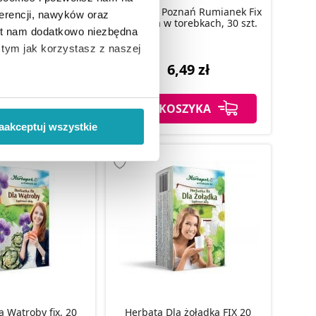
znań Pokrzywa Fix
Herbapol Poznań Rumianek Fix
erencji, nawyków oraz
aszetkach, 30 szt.
herbatka w torebkach, 30 szt.
est nam dodatkowo niezbędna
o tym jak korzystasz z naszej
,49 zł
6,49 zł
 wiąże się zbieranie danych o
SZYKA
DO KOSZYKA
i
”.
aakceptuj wszystkie
ody na pozyskiwanie od
ło z brakiem dostępu do
a Wątroby fix, 20
Herbata Dla żołądka FIX 20