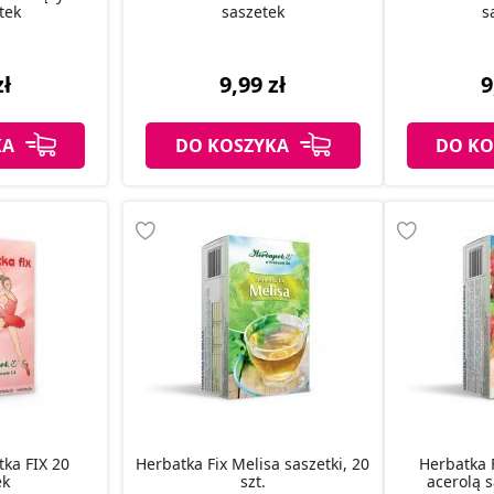
tek
saszetek
s
zł
9,99 zł
9
KA
DO KOSZYKA
DO KO
tka FIX 20
Herbatka Fix Melisa saszetki, 20
Herbatka 
ek
szt.
acerolą s