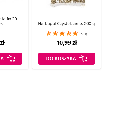
ta fix 20
ek
Herbapol Czystek ziele, 200 g
5 (1)
zł
10,99 zł
KA
DO KOSZYKA