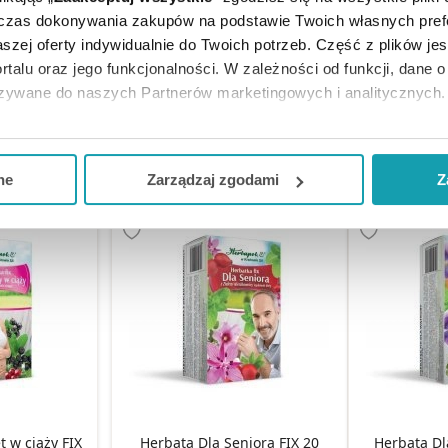
Koper Włoski
Herbapol Poznań Melisa Fix
iołowa w
herbatka ziołowa na relaks i
Herbapol Po
dczas dokonywania zakupów na podstawie Twoich własnych pref
30 szt.
sen w saszetkach, 30 szt.
herbatka w s
szej oferty indywidualnie do Twoich potrzeb. Część z plików j
rtalu oraz jego funkcjonalności. W zależności od funkcji, dane 
5 (1)
azywane do naszych Partnerów marketingowych i analitycznych.
zł
7,49 zł
6
ją zgodę i wybrać tylko niektóre dodatkowe funkcje, z którymi
KA
DO KOSZYKA
DO KO
eferowanych przez Ciebie wyborów i kliknij „
Zarządzaj
zgodam
ne
Zarządzaj zgodami
Z
kceptuj niezbędne
”, co będzie oznaczało, że nie wyrażasz zg
niezbędne dla funkcjonowania Strony. Będzie się to jednak wiąza
Strony.
t w ciąży FIX
Herbata Dla Seniora FIX 20
Herbata Dl