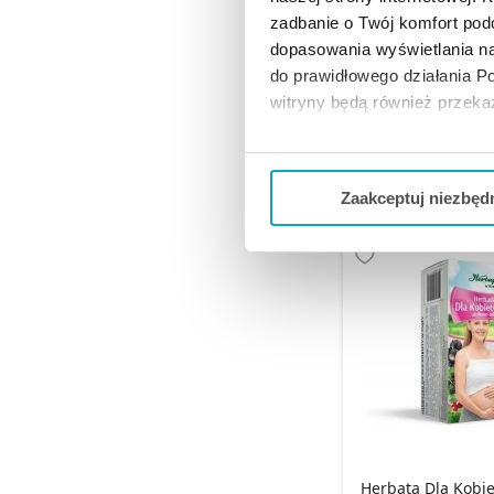
Herbapol Poznań 
fix herbata z
zadbanie o Twój komfort po
saszetkach, 
dopasowania wyświetlania na
do prawidłowego działania Po
witryny będą również przek
6,99 
Jeżeli chcesz dostosować swo
DO KOSZY
Twojej aktywności dokonaj pr
Zaakceptuj niezbęd
Możesz również kliknąć „
Zaa
Ciebie danych, które nie są 
wszystkich funkcjonalności 
Herbata Dla Kobie