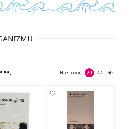
RGANIZMU
omocji
Na stronę:
20
40
60