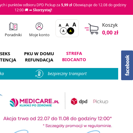
ch i punktów odbioru DPD Pickup za
5,99 zł
Obowiązuje do 12.08 do godziny
12:00 🚚 ➡
Skorzystaj!
A
A
Koszyk
A
A
A
0,00 zł
Moje konto
Poradniki
STREFA
SEKS
PKU W DOMU
BIOCANTO
TENCJA
REFUNDACJA
ka
bezpieczny transport