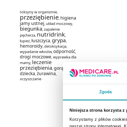
toksyny w organizmie
,
przeziębienie
higiena
,
jamy ustnej
,
układ moczowy
,
biegunka
,
zapalenie
nutridrink
pęcherza
,
,
grypa
łuszczyca
łupież
,
,
,
hemoroidy
,
detoksykacja
,
odporność
wypadanie włosów
,
,
drogi moczowe
,
wyprawka dla
leczenie
mamy
,
przeziębienia
gorączka u
,
dziecka
żurawina
,
,
oczyszczanie
Zgoda
Niniejsza strona korzysta z
Korzystamy z plików cookies
naszej strony internetowej. Kl