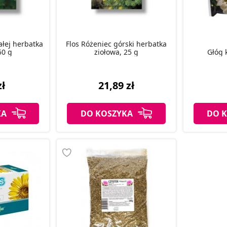
ałej herbatka
Flos Różeniec górski herbatka
50 g
ziołowa, 25 g
Głóg 
zł
21,89 zł
KA
DO KOSZYKA
DO 