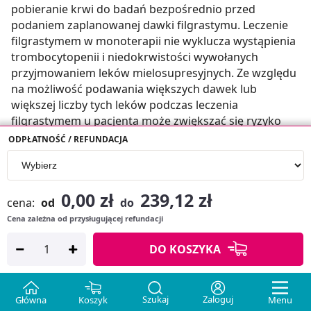
ODPŁATNOŚĆ / REFUNDACJA
0,00 zł
239,12 zł
cena:
od
do
Cena zależna od przysługującej refundacji
DO KOSZYKA
Szukaj
Zaloguj
Główna
Koszyk
Menu