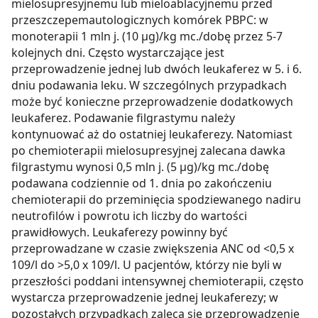
mielosupresyjnemu lub mieloablacyjnemu przed
przeszczepemautologicznych komórek PBPC: w
monoterapii 1 mln j. (10 µg)/kg mc./dobę przez 5-7
kolejnych dni. Często wystarczające jest
przeprowadzenie jednej lub dwóch leukaferez w 5. i 6.
dniu podawania leku. W szczególnych przypadkach
może być konieczne przeprowadzenie dodatkowych
leukaferez. Podawanie filgrastymu należy
kontynuować aż do ostatniej leukaferezy. Natomiast
po chemioterapii mielosupresyjnej zalecana dawka
filgrastymu wynosi 0,5 mln j. (5 µg)/kg mc./dobę
podawana codziennie od 1. dnia po zakończeniu
chemioterapii do przeminięcia spodziewanego nadiru
neutrofilów i powrotu ich liczby do wartości
prawidłowych. Leukaferezy powinny być
przeprowadzane w czasie zwiększenia ANC od <0,5 x
109/l do >5,0 x 109/l. U pacjentów, którzy nie byli w
przeszłości poddani intensywnej chemioterapii, często
wystarcza przeprowadzenie jednej leukaferezy; w
pozostałych przypadkach zaleca się przeprowadzenie