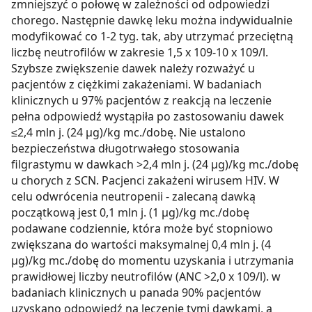
zmniejszyć o połowę w zależności od odpowiedzi
chorego. Następnie dawkę leku można indywidualnie
modyfikować co 1-2 tyg. tak, aby utrzymać przeciętną
liczbę neutrofilów w zakresie 1,5 x 109-10 x 109/l.
Szybsze zwiększenie dawek należy rozważyć u
pacjentów z ciężkimi zakażeniami. W badaniach
klinicznych u 97% pacjentów z reakcją na leczenie
pełna odpowiedź wystąpiła po zastosowaniu dawek
≤2,4 mln j. (24 µg)/kg mc./dobę. Nie ustalono
bezpieczeństwa długotrwałego stosowania
filgrastymu w dawkach >2,4 mln j. (24 µg)/kg mc./dobę
u chorych z SCN. Pacjenci zakażeni wirusem HIV. W
celu odwrócenia neutropenii - zalecaną dawką
początkową jest 0,1 mln j. (1 µg)/kg mc./dobę
podawane codziennie, która może być stopniowo
zwiększana do wartości maksymalnej 0,4 mln j. (4
µg)/kg mc./dobę do momentu uzyskania i utrzymania
prawidłowej liczby neutrofilów (ANC >2,0 x 109/l). w
badaniach klinicznych u panada 90% pacjentów
uzyskano odpowiedź na leczenie tymi dawkami, a