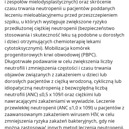
i zespołów mielodysplastycznych) oraz skrócenie
czasu trwania neutropenii u pacjentów poddanych
leczeniu mieloablacyjnemu przed przeszczepieniem
szpiku, u których występuje zwiększone ryzyko
przedłużonej ciężkiej neutropenii (bezpieczeństwo
stosowania i skuteczność leku są podobne u dorosłych
i dzieci otrzymujących chemioterapię lekami
cytotoksycznymi). Mobilizacja komórek
progenitorowych krwi obwodowej (PBPC).
Długotrwałe podawanie w celu zwiększenia liczby
neutrofili i zmniejszenia częstości i czasu trwania
objawów związanych z zakażeniem u dzieci lub
dorosłych pacjentów z ciężką wrodzoną, cykliczną lub
idiopatyczną neutropenią z bezwzględną liczbą
neutrofili (ANC) ≤0,5 x 109/l oraz ciężkimi lub
nawracającymi zakażeniami w wywiadzie. Leczenie
przewlekłej neutropenii (ANC ≤1,0 x 109l) u pacjentów z
zaawansowanym zakażeniem wirusem HIV, w celu
zmniejszenia ryzyka zakażeń bakteryjnych, gdy nie
można zastosować innych metod leczenia neutropenii.