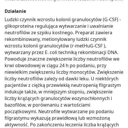
Działanie
Ludzki czynnik wzrostu kolonii granulocytów (G-CSF) -
glikoproteina regulująca wytwarzanie i uwalnianie
neutrofilów ze szpiku kostnego. Preparat zawiera
rekombinowany, metionylowany ludzki czynnik
wzrostu kolonii granulocytów (r-metHuG-CSF ),
wytwarzany przez E. coli techniką rekombinacji DNA.
Powoduje znaczne zwiększenie liczby neutrofilów we
krwi obwodowej w ciągu 24 h po podaniu, przy
niewielkim zwiększeniu liczby monocytów. Zwiększenie
liczby neutrofilów zależy od dawki leku. U niektórych
pacjentów z ciężką przewlekłą neutropenią filgrastym
indukuje także, w mniejszym stopniu, zwiększenie
liczby krążących granulocytów eozynochłonnych i
bazofilów, w porównaniu z wartościami
początkowymi. Neutrofile wytwarzane po podaniu
filgrastymu wykazują prawidłową lub wzmożoną
aktywność. Po zakończeniu leczenia liczba krążących