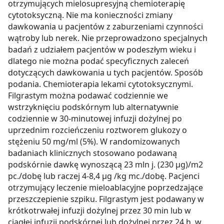
otrzymujących mielosupresyjną chemioterapię
cytotoksyczną. Nie ma konieczności zmiany
dawkowania u pacjentów z zaburzeniami czynności
wątroby lub nerek. Nie przeprowadzono specjalnych
badań z udziałem pacjentów w podeszłym wieku i
dlatego nie można podać specyficznych zaleceń
dotyczących dawkowania u tych pacjentów. Sposób
podania. Chemioterapia lekami cytotoksycznymi.
Filgrastym można podawać codziennie we
wstrzyknięciu podskórnym lub alternatywnie
codziennie w 30-minutowej infuzji dożylnej po
uprzednim rozcieńczeniu roztworem glukozy o
stężeniu 50 mg/ml (5%). W randomizowanych
badaniach klinicznych stosowano podawaną
podskórnie dawkę wynoszącą 23 mln j. (230 µg)/m2
pc./dobę lub raczej 4-8,4 µg /kg mc./dobę. Pacjenci
otrzymujący leczenie mieloablacyjne poprzedzające
przeszczepienie szpiku. Filgrastym jest podawany w
krótkotrwałej infuzji dożylnej przez 30 min lub w
ciągłej infuzji podskórnej lub dożylnej przez 24 h, w