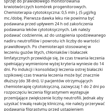
sprzęt do prawidłowego monitorowania
krwiotwórczych komórek progenitorowych.
Chemioterapia cytotoksyczna: 0,5 mln j. (5 µg)/kg
mc./dobę. Pierwsza dawka leku nie powinna być
podawana przed upływem 24 h od zakończenia
podawania leków cytotoksycznych. Lek należy
podawać codziennie, aż do ustąpienia spodziewanego
nadiru neutrofilów i powrotu ich liczby do wartości
prawidłowych. Po chemioterapii stosowanej w
leczeniu guzów litych, chłoniaków i białaczek
limfatycznych przewiduje się, że czas trwania leczenia
spełniający wymienione wyżej kryteria wyniesie do 14
dni. Po indukcji i konsolidacji leczenia ostrej białaczki
szpikowej czas trwania leczenia może być znacznie
dłuższy (do 38 dni). U pacjentów otrzymujących
chemioterapię cytotoksyczną, zazwyczaj 1 do 2 dni po
rozpoczęciu leczenia filgrastymem występuje
przemijające zwiększenie liczby neutrofili. Jednak aby
uzyskać trwałą reakcję kliniczną, nie należy przerywać
podawania filgrastymu przed ustąpieniem