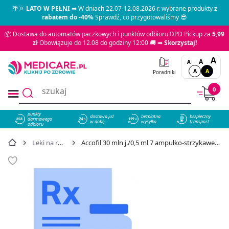
🌴🌞
LATO W PEŁNI
➡ W dniach 22.07-12.08.2026 r. wybrane produkty
z
rabatem do -40%
Sprawdź, co przygotowaliśmy 😎
📦 Dostawa do automatów paczkowych i punktów odbioru DPD Pickup za
5,99
zł
Obowiązuje do 12.08 do godziny 12:00 🚚 ➡
Skorzystaj!
A
A
A
A
A
Poradniki
0
punkty
dostawa już
bezpłatna
bezpieczny
darmowego
858
w dobę
wysyłka
transport
odbioru
Leki na receptę
Accofil 30 mln j./0,5 ml 7 ampułko-strzykawek - cena 11,41 zł