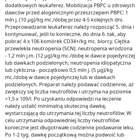
dodatkowych leukaferez. Mobilizacja PBPC u zdrowych
dawców przed alogenicznym przeszczepem PBPC: 1
mln j. (10 µg)/kg mc./dobę przez 4-5 kolejnych dni.
Przeprowadzanie leukaferez należy rozpocząć 5. dnia i
kontynuować, jeśli to konieczne, do dnia 6. tak, aby
pobrać 4 x 106 komórek CD34+/kg mc. biorcy. Ciężka
przewlekła neutropenia (SCN): neutropenia wrodzona
- 1,2 mln j.m. (12 µg)/kg mc./dobę w dawce pojedynczej
lub dawkach podzielonych; neutropenia idiopatyczna
lub cykliczna - początkowo 0,5 mln j. (5 µg)/kg
mc./dobę w dawce pojedynczej lub w dawkach
podzielonych. Preparat należy podawać codziennie, aż
zwiększy się liczba neutrofilów i utrzyma na poziomie
>1,5 x 109/l. Po uzyskaniu odpowiedzi na leczenie
należy ustalić minimalną skuteczną dawkę,
wystarczającą do utrzymania tej liczby neutrofilów. W
celu utrzymania odpowiedniej liczby neutrofilów
konieczne jest długotrwałe codzienne podawanie leku.
Po 1-2 tyg. dawkę początkową można podwoić lub