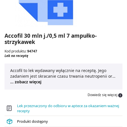
Accofil 30 mln j./0,5 ml 7 ampułko-
strzykawek
Kod produktu:
94747
Lek na receptę
Accofil to lek wydawany wyłącznie na receptę. Jego
zadaniem jest skracanie czasu trwania neutropenii oraz
redukowania częstości występowania neutropenii z
... zobacz więcej
gorączką u osób: przyjmujących chemioterapię lekami
cytotoksycznymi, a także poddanych leczeniu
Dowiedz się więcej
mieloablacyjnemu przed przeszczepieniem szpiku.
Lek przeznaczony do odbioru w aptece za okazaniem ważnej
recepty
Produkt dostępny