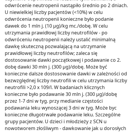
odwrócenie neutropenii nastąpiło średnio po 2 dniach.
U niewielkiej liczby pacjentów (<10%) w celu
odwrócenia neutropenii konieczne było podanie
dawek do 1 mln j. (10 µg)/kg mc./dobę. W celu
utrzymania prawidłowj liczby neutrofilów - po
odwróceniu neutropenii należy ustalić minimalną
dawkę skuteczną pozwalającą na utrzymanie
prawidłowej liczby neutrofilów; zaleca się
dostosowanie dawki początkowej i podawanie co 2.
dobę dawki 30 mln j. (300 µg)/dobę. Może być
konieczne dalsze dostosowanie dawki w zależności od
bezwzględnej liczby neutrofili w celu utrzymania liczby
neutrofili >2,0 x 109/l. W badaniach klicznych
konieczne było podawanie 30 mln j. (300 µg)/dobę
przez 1-7 dni w tyg. przy medianie częstości
podawania leku wynoszącej 3 dni w tyg. Może byc
konieczne długotrwałe podawanie leku. Szczególne
grupy pacjentów. U dzieci i młodzieży z SCN u
nowotworem złośliwym - dawkowanie jak u dorosłych