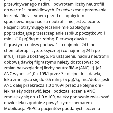
przewidywanego nadiru i powrotem liczby neutrofili
do wartości prawidłowych. Przedwczesne przerwanie
leczenia filgrastymem przed osiągnięciem
spodziewanego nadiru neutrofili nie jest zalecane.
Pacjenci otrzymujący leczenie mieloablacyjne
poprzedzające przeszczepienie szpiku: początkowo 1
mln j. (10 µg)/kg mc./dobę. Pierwszą dawkę
filgrastymu należy podawać co najmniej 24 h po
chemioterapii cytotoksycznej i co najmniej 24 h po
infuzji szpiku kostnego. Po ustąpieniu nadiru neutrofili
dobową dawkę filgrastymu należy dostosować od
zmian bezwzględnej liczby neutrofilów (ANC), tj. jeśli
ANC wynosi >1,0 x 109/l przez 3 kolejne dni - dawkę
leku zmniejsza się do 0,5 mln j. (5 µg)/kg mc./dobę; jeśli
ANC dalej przekracza 1,0 x 109/l przez 3 kolejne dni -
lek należy odstawić. Jeżeli podczas leczenia ANC
zmniejszy się do <1,0 x 109, należy ponownie zwiększyć
dawkę leku zgodnie z powyższym schematem.
Mobilizacja PBPC u pacjentów poddanych leczeniu