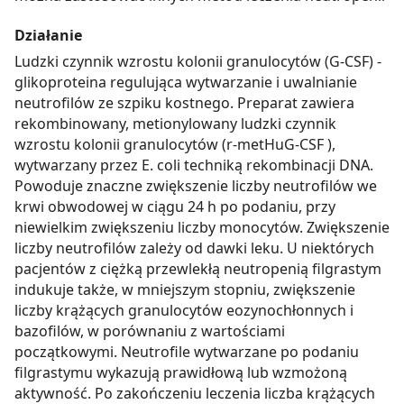
Działanie
Ludzki czynnik wzrostu kolonii granulocytów (G-CSF) -
glikoproteina regulująca wytwarzanie i uwalnianie
neutrofilów ze szpiku kostnego. Preparat zawiera
rekombinowany, metionylowany ludzki czynnik
wzrostu kolonii granulocytów (r-metHuG-CSF ),
wytwarzany przez E. coli techniką rekombinacji DNA.
Powoduje znaczne zwiększenie liczby neutrofilów we
krwi obwodowej w ciągu 24 h po podaniu, przy
niewielkim zwiększeniu liczby monocytów. Zwiększenie
liczby neutrofilów zależy od dawki leku. U niektórych
pacjentów z ciężką przewlekłą neutropenią filgrastym
indukuje także, w mniejszym stopniu, zwiększenie
liczby krążących granulocytów eozynochłonnych i
bazofilów, w porównaniu z wartościami
początkowymi. Neutrofile wytwarzane po podaniu
filgrastymu wykazują prawidłową lub wzmożoną
aktywność. Po zakończeniu leczenia liczba krążących