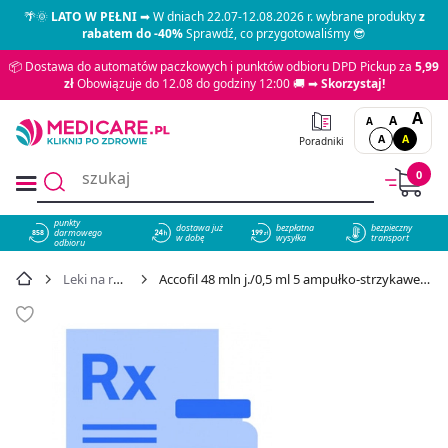
🌴🌞
LATO W PEŁNI
➡ W dniach 22.07-12.08.2026 r. wybrane produkty
z
rabatem do -40%
Sprawdź, co przygotowaliśmy 😎
📦 Dostawa do automatów paczkowych i punktów odbioru DPD Pickup za
5,99
zł
Obowiązuje do 12.08 do godziny 12:00 🚚 ➡
Skorzystaj!
A
A
A
A
A
Poradniki
0
punkty
dostawa już
bezpłatna
bezpieczny
darmowego
858
w dobę
wysyłka
transport
odbioru
Leki na receptę
Accofil 48 mln j./0,5 ml 5 ampułko-strzykawek - cena 14,48 zł