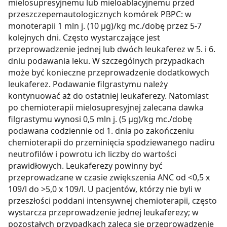
mielosupresyjnemu lub mieloablacyjnemu przed
przeszczepemautologicznych komórek PBPC: w
monoterapii 1 mln j. (10 µg)/kg mc./dobę przez 5-7
kolejnych dni. Często wystarczające jest
przeprowadzenie jednej lub dwóch leukaferez w 5. i 6.
dniu podawania leku. W szczególnych przypadkach
może być konieczne przeprowadzenie dodatkowych
leukaferez. Podawanie filgrastymu należy
kontynuować aż do ostatniej leukaferezy. Natomiast
po chemioterapii mielosupresyjnej zalecana dawka
filgrastymu wynosi 0,5 mln j. (5 µg)/kg mc./dobę
podawana codziennie od 1. dnia po zakończeniu
chemioterapii do przeminięcia spodziewanego nadiru
neutrofilów i powrotu ich liczby do wartości
prawidłowych. Leukaferezy powinny być
przeprowadzane w czasie zwiększenia ANC od <0,5 x
109/l do >5,0 x 109/l. U pacjentów, którzy nie byli w
przeszłości poddani intensywnej chemioterapii, często
wystarcza przeprowadzenie jednej leukaferezy; w
pozostałych przypadkach zaleca się przeprowadzenie