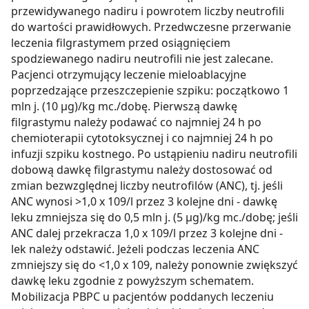
przewidywanego nadiru i powrotem liczby neutrofili
do wartości prawidłowych. Przedwczesne przerwanie
leczenia filgrastymem przed osiągnięciem
spodziewanego nadiru neutrofili nie jest zalecane.
Pacjenci otrzymujący leczenie mieloablacyjne
poprzedzające przeszczepienie szpiku: początkowo 1
mln j. (10 µg)/kg mc./dobę. Pierwszą dawkę
filgrastymu należy podawać co najmniej 24 h po
chemioterapii cytotoksycznej i co najmniej 24 h po
infuzji szpiku kostnego. Po ustąpieniu nadiru neutrofili
dobową dawkę filgrastymu należy dostosować od
zmian bezwzględnej liczby neutrofilów (ANC), tj. jeśli
ANC wynosi >1,0 x 109/l przez 3 kolejne dni - dawkę
leku zmniejsza się do 0,5 mln j. (5 µg)/kg mc./dobę; jeśli
ANC dalej przekracza 1,0 x 109/l przez 3 kolejne dni -
lek należy odstawić. Jeżeli podczas leczenia ANC
zmniejszy się do <1,0 x 109, należy ponownie zwiększyć
dawkę leku zgodnie z powyższym schematem.
Mobilizacja PBPC u pacjentów poddanych leczeniu