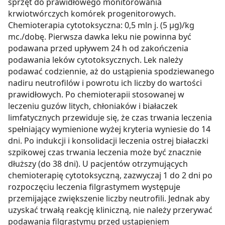
sprzęt do prawidłowego monitorowania
krwiotwórczych komórek progenitorowych.
Chemioterapia cytotoksyczna: 0,5 mln j. (5 µg)/kg
mc./dobę. Pierwsza dawka leku nie powinna być
podawana przed upływem 24 h od zakończenia
podawania leków cytotoksycznych. Lek należy
podawać codziennie, aż do ustąpienia spodziewanego
nadiru neutrofilów i powrotu ich liczby do wartości
prawidłowych. Po chemioterapii stosowanej w
leczeniu guzów litych, chłoniaków i białaczek
limfatycznych przewiduje się, że czas trwania leczenia
spełniający wymienione wyżej kryteria wyniesie do 14
dni. Po indukcji i konsolidacji leczenia ostrej białaczki
szpikowej czas trwania leczenia może być znacznie
dłuższy (do 38 dni). U pacjentów otrzymujących
chemioterapię cytotoksyczną, zazwyczaj 1 do 2 dni po
rozpoczęciu leczenia filgrastymem występuje
przemijające zwiększenie liczby neutrofili. Jednak aby
uzyskać trwałą reakcję kliniczną, nie należy przerywać
podawania filgrastymu przed ustąpieniem