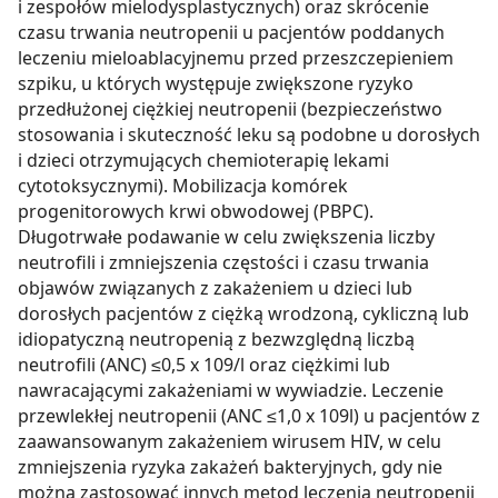
i zespołów mielodysplastycznych) oraz skrócenie
czasu trwania neutropenii u pacjentów poddanych
leczeniu mieloablacyjnemu przed przeszczepieniem
szpiku, u których występuje zwiększone ryzyko
przedłużonej ciężkiej neutropenii (bezpieczeństwo
stosowania i skuteczność leku są podobne u dorosłych
i dzieci otrzymujących chemioterapię lekami
cytotoksycznymi). Mobilizacja komórek
progenitorowych krwi obwodowej (PBPC).
Długotrwałe podawanie w celu zwiększenia liczby
neutrofili i zmniejszenia częstości i czasu trwania
objawów związanych z zakażeniem u dzieci lub
dorosłych pacjentów z ciężką wrodzoną, cykliczną lub
idiopatyczną neutropenią z bezwzględną liczbą
neutrofili (ANC) ≤0,5 x 109/l oraz ciężkimi lub
nawracającymi zakażeniami w wywiadzie. Leczenie
przewlekłej neutropenii (ANC ≤1,0 x 109l) u pacjentów z
zaawansowanym zakażeniem wirusem HIV, w celu
zmniejszenia ryzyka zakażeń bakteryjnych, gdy nie
można zastosować innych metod leczenia neutropenii