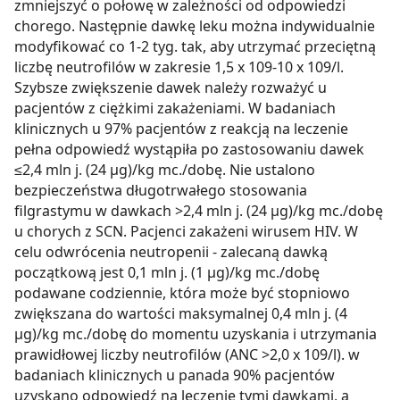
zmniejszyć o połowę w zależności od odpowiedzi
chorego. Następnie dawkę leku można indywidualnie
modyfikować co 1-2 tyg. tak, aby utrzymać przeciętną
liczbę neutrofilów w zakresie 1,5 x 109-10 x 109/l.
Szybsze zwiększenie dawek należy rozważyć u
pacjentów z ciężkimi zakażeniami. W badaniach
klinicznych u 97% pacjentów z reakcją na leczenie
pełna odpowiedź wystąpiła po zastosowaniu dawek
≤2,4 mln j. (24 µg)/kg mc./dobę. Nie ustalono
bezpieczeństwa długotrwałego stosowania
filgrastymu w dawkach >2,4 mln j. (24 µg)/kg mc./dobę
u chorych z SCN. Pacjenci zakażeni wirusem HIV. W
celu odwrócenia neutropenii - zalecaną dawką
początkową jest 0,1 mln j. (1 µg)/kg mc./dobę
podawane codziennie, która może być stopniowo
zwiększana do wartości maksymalnej 0,4 mln j. (4
µg)/kg mc./dobę do momentu uzyskania i utrzymania
prawidłowej liczby neutrofilów (ANC >2,0 x 109/l). w
badaniach klinicznych u panada 90% pacjentów
uzyskano odpowiedź na leczenie tymi dawkami, a