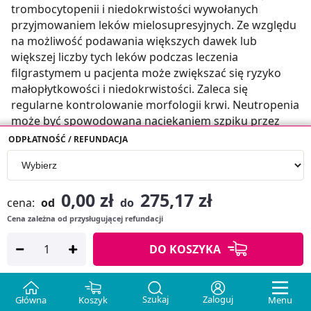
ODPŁATNOŚĆ / REFUNDACJA
0,00 zł
275,17 zł
cena:
od
do
Cena zależna od przysługującej refundacji
DO KOSZYKA
Szukaj
Zaloguj
Główna
Koszyk
Menu