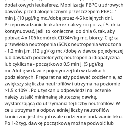
dodatkowych leukaferez. Mobilizacja PBPC u zdrowych
dawców przed alogenicznym przeszczepem PBPC: 1
mln j. (10 µg)/kg mc./dobę przez 4-5 kolejnych dni.
Przeprowadzanie leukaferez należy rozpocząć 5. dnia i
kontynuować, jeśli to konieczne, do dnia 6. tak, aby
pobrać 4 x 106 komórek CD34+/kg mc. biorcy. Ciężka
przewlekła neutropenia (SCN): neutropenia wrodzona
- 1,2 mln j.m. (12 µg)/kg mc./dobę w dawce pojedynczej
lub dawkach podzielonych; neutropenia idiopatyczna
lub cykliczna - początkowo 0,5 mln j. (5 µg)/kg
mc./dobę w dawce pojedynczej lub w dawkach
podzielonych. Preparat należy podawać codziennie, aż
zwiększy się liczba neutrofilów i utrzyma na poziomie
>1,5 x 109/l. Po uzyskaniu odpowiedzi na leczenie
należy ustalić minimalną skuteczną dawkę,
wystarczającą do utrzymania tej liczby neutrofilów. W
celu utrzymania odpowiedniej liczby neutrofilów
konieczne jest długotrwałe codzienne podawanie leku.
Po 1-2 tyg. dawkę początkową można podwoić lub