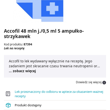
Accofil 48 mln j./0,5 ml 5 ampułko-
strzykawek
Kod produktu:
87394
Lek na receptę
Accofil to lek wydawany wyłącznie na receptę. Jego
zadaniem jest skracanie czasu trwania neutropenii oraz
redukowania częstości występowania neutropenii z
... zobacz więcej
gorączką u osób: przyjmujących chemioterapię lekami
cytotoksycznymi, a także poddanych leczeniu
Dowiedz się więcej
mieloablacyjnemu przed przeszczepieniem szpiku.
Lek przeznaczony do odbioru w aptece za okazaniem ważnej
recepty
Produkt dostępny