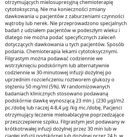
otrzymujących mielosupresyjną chemioterapię
cytotoksyczną. Nie ma konieczności zmiany
dawkowania u pacjentów z zaburzeniami czynności
wątroby lub nerek. Nie przeprowadzono specjalnych
badań z udziałem pacjentów w podeszłym wieku i
dlatego nie można podać specyficznych zaleceń
dotyczących dawkowania u tych pacjentów. Sposób
podania. Chemioterapia lekami cytotoksycznymi.
Filgrastym można podawać codziennie we
wstrzyknięciu podskórnym lub alternatywnie
codziennie w 30-minutowej infuzji dożylnej po
uprzednim rozcieńczeniu roztworem glukozy o
stężeniu 50 mg/ml (5%). W randomizowanych
badaniach klinicznych stosowano podawaną
podskórnie dawkę wynoszącą 23 mln j. (230 µg)/m2
pc./dobę lub raczej 4-8,4 µg /kg mc./dobę. Pacjenci
otrzymujący leczenie mieloablacyjne poprzedzające
przeszczepienie szpiku. Filgrastym jest podawany w
krótkotrwałej infuzji dożylnej przez 30 min lub w
ciągłej infuzji podskórnej lub dożylnej przez 24 h, w