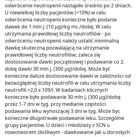
odwrócenie neutropenii nastąpiło średnio po 2 dniach.
U niewielkiej liczby pacjentów (<10%) w celu
odwrócenia neutropenii konieczne było podanie
dawek do 1 mln j. (10 µg)/kg mc./dobę. W celu
utrzymania prawidłowj liczby neutrofilów - po
odwróceniu neutropenii należy ustalić minimalną
dawkę skuteczną pozwalającą na utrzymanie
prawidłowej liczby neutrofilów; zaleca się
dostosowanie dawki początkowej i podawanie co 2.
dobę dawki 30 mln j. (300 µg)/dobę. Może być
konieczne dalsze dostosowanie dawki w zależności od
bezwzględnej liczby neutrofili w celu utrzymania liczby
neutrofili >2,0 x 109/l. W badaniach klicznych
konieczne było podawanie 30 mln j. (300 µg)/dobę
przez 1-7 dni w tyg. przy medianie częstości
podawania leku wynoszącej 3 dni w tyg. Może byc
konieczne długotrwałe podawanie leku. Szczególne
grupy pacjentów. U dzieci i młodzieży z SCN u
nowotworem złośliwym - dawkowanie jak u dorosłych