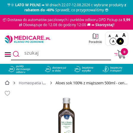
🌴🌞
LATO W PEŁNI
➡ W dniach 22.07-12.08.2026 r. wybrane produkty
z
rabatem do -40%
Sprawdź, co przygotowaliśmy 😎
📦 Dostawa do automatów paczkowych i punktów odbioru DPD Pickup za
5,99
zł
Obowiązuje do 12.08 do godziny 12:00 🚚 ➡
Skorzystaj!
A
A
A
A
A
Poradniki
0
punkty
dostawa już
bezpłatna
bezpieczny
darmowego
858
w dobę
wysyłka
transport
odbioru
Homeopatia i zioła
Aloes sok 100% z miąższem 500ml - cena 21,89 zł