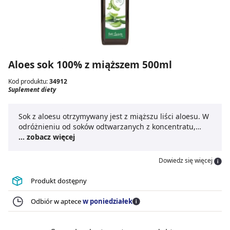
Aloes sok 100% z miąższem 500ml
Kod produktu:
34912
Suplement diety
Sok z aloesu otrzymywany jest z miąższu liści aloesu. W
odróżnieniu od soków odtwarzanych z koncentratu,
charakteryzuje się wyrazistym smakiem i zapachem.
... zobacz więcej
Aloes zwyczajny wspomaga odporność oraz korzystnie
wpływa na przemianę materii i procesy trawienne.
Dowiedz się więcej
Może być składnikiem diet oczyszczających organizm.
Produkt dostępny
Odbiór w aptece
w poniedziałek