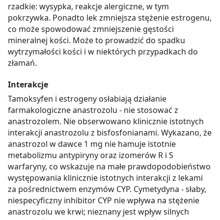
rzadkie: wysypka, reakcje alergiczne, w tym
pokrzywka. Ponadto lek zmniejsza stężenie estrogenu,
co może spowodować zmniejszenie gęstości
mineralnej kości. Może to prowadzić do spadku
wytrzymałości kości i w niektórych przypadkach do
złamań.
Interakcje
Tamoksyfen i estrogeny osłabiają działanie
farmakologiczne anastrozolu - nie stosować z
anastrozolem. Nie obserwowano klinicznie istotnych
interakcji anastrozolu z bisfosfonianami. Wykazano, że
anastrozol w dawce 1 mg nie hamuje istotnie
metabolizmu antypiryny oraz izomerów R i S
warfaryny, co wskazuje na małe prawdopodobieństwo
występowania klinicznie istotnych interakcji z lekami
za pośrednictwem enzymów CYP. Cymetydyna - słaby,
niespecyficzny inhibitor CYP nie wpływa na stężenie
anastrozolu we krwi; nieznany jest wpływ silnych