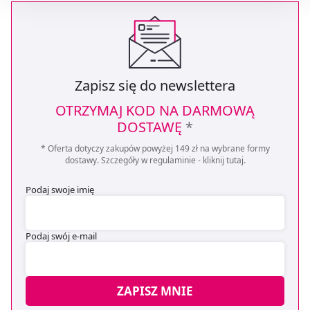
Możesz również kliknąć „
Zaakceptuj niezbędne
”, co
będzie oznaczało, że nie wyrażasz zgody na
pozyskiwanie od Ciebie danych, które nie są niezbędne
dla funkcjonowania Strony. Będzie się to jednak wiązało
z brakiem dostępu do wszystkich funkcjonalności
Zapisz się do newslettera
Strony.
OTRZYMAJ KOD NA DARMOWĄ
DOSTAWĘ
*
* Oferta dotyczy zakupów powyżej 149 zł na wybrane formy
dostawy. Szczegóły w regulaminie -
kliknij tutaj
.
Podaj swoje imię
Podaj swój e-mail
ZAPISZ MNIE