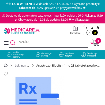
🌴🌞
LATO W PEŁNI
➡ W dniach 22.07-12.08.2026 r. wybrane produkty
z
rabatem do -40%
Sprawdź, co przygotowaliśmy 😎
📦 Dostawa do automatów paczkowych i punktów odbioru DPD Pickup za
5,99
zł
Obowiązuje do 12.08 do godziny 12:00 🚚 ➡
Skorzystaj!
A
A
A
A
A
Poradniki
0
punkty
dostawa już
bezpłatna
bezpieczny
darmowego
858
w dobę
wysyłka
transport
odbioru
Leki na receptę
Anastrozol Bluefish 1mg 28 tabletek powlekanych - cena 3,89 zł