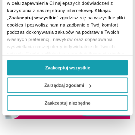
w celu zapewnienia Ci najlepszych doświadczeń z
korzystania z naszej strony internetowej. Klikając
„
Zaakceptuj wszystkie
” zgodzisz się na wszystkie pliki
cookies i pozwolisz nam na zadbanie o Twój komfort
podczas dokonywania zakupów na podstawie Twoich
własnych preferencji, nawyków oraz dopasowania
wyświetlania naszej oferty indywidualnie do Twoich
ARTYKUŁY
potrzeb. Część z plików jest nam dodatkowo niezbędna
do prawidłowego działania Portalu oraz jego
Zaakceptuj wszystkie
funkcjonalności. W zależności od funkcji, dane o tym jak
MOŻE CI SIĘ PRZYDAĆ
korzystasz z naszej witryny będą również przekazywane
do naszych Partnerów marketingowych i analitycznych.
Zarządzaj zgodami
Jeżeli chcesz dostosować swoją zgodę i wybrać tylko
Zaakceptuj niezbędne
niektóre dodatkowe funkcje, z którymi wiąże się
zbieranie danych o Twojej aktywności dokonaj
preferowanych przez Ciebie wyborów i kliknij „
Zarządzaj
zgodami
”.