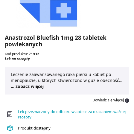
Anastrozol Bluefish 1mg 28 tabletek
powlekanych
Kod produktu:
71932
Lek na receptę
Leczenie zaawansowanego raka piersi u kobiet po
menopauzie, u których stwierdzono w guzie obecność
receptora estrogenowego.
... zobacz więcej
Leczenie uzupełniające wczesnego raka piersi u kobiet
po menopauzie, u których stwierdzono w nowotworze
Dowiedz się więcej
obecność receptorów estrogenowych.
Leczenie uzupełniające wczesnego raka piersi u kobiet
Lek przeznaczony do odbioru w aptece za okazaniem ważnej
po menopauzie, u których stwierdzono w guzie
recepty
obecność receptora estrogenowego, po 2–3 latach
leczenia uzupełniającego tamoksyfenem.
Produkt dostępny