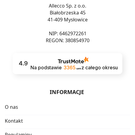
Allecco Sp. z o.o.
Białobrzeska 45
41-409 Mysłowice
NIP: 6462972261
REGON: 380854970
4.9
Na podstawie
3365
z całego okresu
opinii
INFORMACJE
O nas
Kontakt
Regulaminy