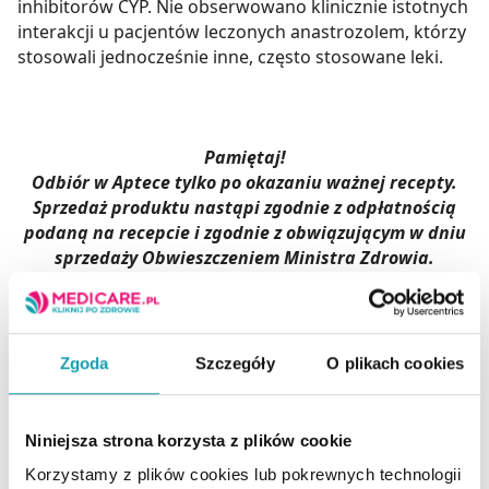
inhibitorów CYP. Nie obserwowano klinicznie istotnych
interakcji u pacjentów leczonych anastrozolem, którzy
stosowali jednocześnie inne, często stosowane leki.
Pamiętaj!
Odbiór w Aptece tylko po okazaniu ważnej recepty.
Sprzedaż produktu nastąpi zgodnie z odpłatnością
podaną na recepcie i zgodnie z obwiązującym w dniu
sprzedaży Obwieszczeniem Ministra Zdrowia.
Producent / Podmiot
BLUEFISH
odpowiedzialny:
PHARMACEUTICALS
Zgoda
Szczegóły
O plikach cookies
Rejestracja produktu:
Lek na receptę
Postać:
Tabletki powlekane
Niniejsza strona korzysta z plików cookie
Temperatura
Przechowywanie:
pokojowa
Korzystamy z plików cookies lub pokrewnych technologii