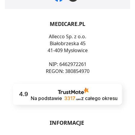
MEDICARE.PL
Allecco Sp. z o.o.
Białobrzeska 45
41-409 Mysłowice
NIP: 6462972261
REGON: 380854970
4.9
Na podstawie
3317
z całego okresu
opinii
INFORMACJE