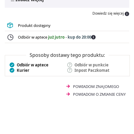
stanowić element urozmaiconej i odpowiednio
zbilansowanej diety. Receptura
Bebilon 5 dla
Dowiedz się więcej
przedszkolaka
dostarcza składniki odżywcze
wspierające prawidłowy rozwój dziecka na tym etapie
Produkt dostępny
życia. Formuła zawiera niezbędne witaminy i minerały,
kwasy omega-3 oraz kompozycję oligosacharydów
Odbiór w aptece
już jutro
-
kup do 20:00
GOS/FOS, opracowaną na wzór oligosacharydów
obecnych w mleku matki.
Bebilon 5 Advance Pronutra
Junior 1000 g
powinien być stosowany jako część
Sposoby dostawy tego produktu:
zróżnicowanej diety dziecka. Produkt nie zawiera oleju
Odbiór w aptece
Odbiór w punkcie
palmowego.
Kurier
Inpost Paczkomat
POWIADOM ZNAJOMEGO
POWIADOM O ZMIANIE CENY