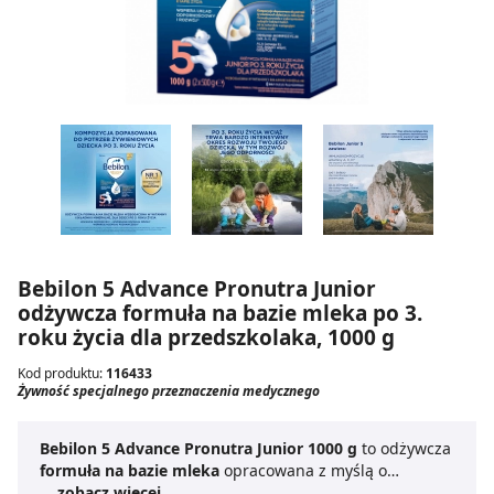
Bebilon 5 Advance Pronutra Junior
odżywcza formuła na bazie mleka po 3.
roku życia dla przedszkolaka, 1000 g
Kod produktu:
116433
Żywność specjalnego przeznaczenia medycznego
Bebilon 5 Advance Pronutra Junior 1000 g
to odżywcza
formuła na bazie mleka
opracowana z myślą o
dzieciach po ukończeniu 3. roku życia. Produkt może
... zobacz więcej