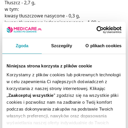
Tłuszcz - 2,7 g,
w tym:
kwasy tłuszczowe nasycone - 0,3 g,
kwasy tłuszczowe jednonienasycone - 1,09 g,
kwasy tłuszczowe wielonienasycone - 1,19 g,
Węglowodany -8,0 g
Zgoda
Szczegóły
O plikach cookies
w tym:
cukry - 8,0 g,
Niniejsza strona korzysta z plików cookie
Błonnik - 1,1 g,
Białko - 1,1 g,
Korzystamy z plików cookies lub pokrewnych technologii
Sól - 0,04 g,
w celu zapewnienia Ci najlepszych doświadczeń z
korzystania z naszej strony internetowej. Klikając
Witaminy:
„
Zaakceptuj wszystkie
” zgodzisz się na wszystkie pliki
Witamina A - 72 μg (9%*),
cookies i pozwolisz nam na zadbanie o Twój komfort
Witamina D - 2,32 μg (46%*),
podczas dokonywania zakupów na podstawie Twoich
Witamina C - 14 mg (18%*),
własnych preferencji, nawyków oraz dopasowania
Ryboflawina - 0,14 mg (10%*),
wyświetlania naszej oferty indywidualnie do Twoich
Witamina B12 - 0,24 μg (13%*).