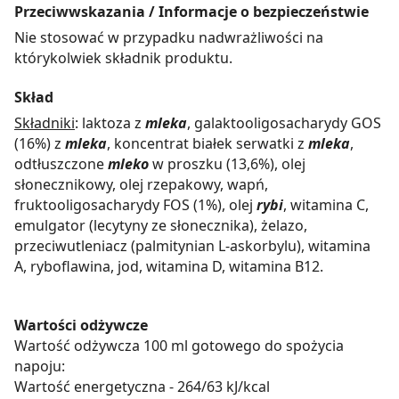
Przeciwwskazania / Informacje o bezpieczeństwie
Nie stosować w przypadku nadwrażliwości na
którykolwiek składnik produktu.
Skład
Składniki
: laktoza z
mleka
, galaktooligosacharydy GOS
(16%) z
mleka
, koncentrat białek serwatki z
mleka
,
odtłuszczone
mleko
w proszku (13,6%), olej
słonecznikowy, olej rzepakowy, wapń,
fruktooligosacharydy FOS (1%), olej
rybi
, witamina C,
emulgator (lecytyny ze słonecznika), żelazo,
przeciwutleniacz (palmitynian L-askorbylu), witamina
A, ryboflawina, jod, witamina D, witamina B12.
Wartości odżywcze
Wartość odżywcza 100 ml gotowego do spożycia
napoju:
Wartość energetyczna - 264/63 kJ/kcal