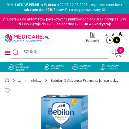
🌴🌞
LATO W PEŁNI
➡ W dniach 22.07-12.08.2026 r. wybrane produkty
z
rabatem do -40%
Sprawdź, co przygotowaliśmy 😎
📦 Dostawa do automatów paczkowych i punktów odbioru DPD Pickup za
5,99
zł
Obowiązuje do 12.08 do godziny 12:00 🚚 ➡
Skorzystaj!
A
A
A
A
A
Poradniki
0
punkty
dostawa już
bezpłatna
bezpieczny
darmowego
858
w dobę
wysyłka
transport
odbioru
mleka i odżywki dla dziecka
Bebilon 5 Advance Pronutra Junior odżywcza formuła na bazie mleka po 3. roku życia dla przedszkolaka, 1000 g - cena 85,99 zł