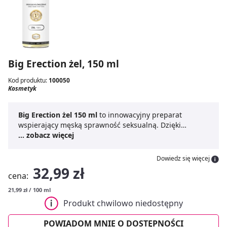
Big Erection żel, 150 ml
Kod produktu:
100050
Kosmetyk
Big Erection żel 150 ml
to innowacyjny preparat
wspierający męską sprawność seksualną. Dzięki
unikalnemu, naturalnemu składowi,
... zobacz więcej
Big Erection żel
150 ml
pomaga osiągnąć i utrzymać silniejszą oraz
dłuższą erekcję, co przekłada się na większą satysfakcję
Dowiedz się więcej
z życia intymnego. Regularne stosowanie żelu wspiera
32,99 zł
cena:
również opóźnienie wytrysku oraz poprawę
wytrzymałości seksualnej. Produkt jest łatwy w użyciu i
21,99 zł / 100 ml
szybko się wchłania, zapewniając komfort podczas
Produkt chwilowo niedostępny
każdej aplikacji.
Wspomaganie erekcji
,
naturalny żel
na potencję
oraz
wydłużenie stosunku
to główne
POWIADOM MNIE O DOSTĘPNOŚCI
zalety, które czynią ten preparat doskonałym wyborem