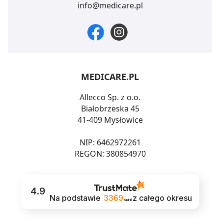
info@medicare.pl
MEDICARE.PL
Allecco Sp. z o.o.
Białobrzeska 45
41-409 Mysłowice
NIP: 6462972261
REGON: 380854970
4.9
Na podstawie
3369
z całego okresu
opinii