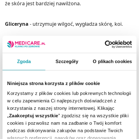
że skóra jest bardziej nawilżona.
Gliceryna
- utrzymuje wilgoć, wygładza skórę, koi.
Sorbitol
- substancja hydrofilowa, nawilżająca. Wiąże
wodę na powierzchni naskórka, dzięki czemu
odpowiednio nawilża. Zmiękcza i wygładza skórę.
Zgoda
Szczegóły
O plikach cookies
Sorbitol posiada słodki smak, dlatego stosowany jest
w produktach do higieny.
Niniejsza strona korzysta z plików cookie
Vanillyl Butyl Ether
- klimatyzacja skóry.
Korzystamy z plików cookies lub pokrewnych technologii
w celu zapewnienia Ci najlepszych doświadczeń z
Dawkowanie
korzystania z naszej strony internetowej. Klikając
Nanosić odpowiednią ilość żelu 1-2 razy dziennie i
„
Zaakceptuj wszystkie
” zgodzisz się na wszystkie pliki
dobrze wsmarowywać w penisa.
cookies i pozwolisz nam na zadbanie o Twój komfort
Doskonały do nawilżania i zapobiegania otarciom
podczas dokonywania zakupów na podstawie Twoich
podczas ćwiczeń na polepszenie erekcji.
własnych preferencji, nawyków oraz dopasowania