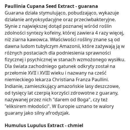
Paullinia Cupana Seed Extract - guarana
Guarana działa stymulująco, pobudzająco, wykazuje
działanie antyoksydacyjne oraz przeciwbakteryjne.
Słynie z największej dotąd poznanej wśród roślin
zdolności syntezy kofeiny, której zawiera 4 razy więcej,
niż ziarna kawowca. Właściwości rośliny znane są od
dawna ludom tubylczym Amazonii, które zażywają ją w
różnych postaciach dla podniesienia sprawności
fizycznej i psychicznej w stanach wzmożonego wysiłku.
Dla świata zachodniego gatunek odkryty został na
przełomie XVII i XVIII wieku i nazwany na cześć
niemieckiego lekarza Christiana Franza Paullini.
Indianie, zamieszkujący amazońskie lasy deszczowe,
od tysięcy lat czerpią korzyści zdrowotne z guarany,
nazywanej przez nich "darem od Boga", czy też
"eliksirem młodości". W Europie uznano te walory
guarany jako silny afrodyzjak.
Humulus Lupulus Extract - chmiel