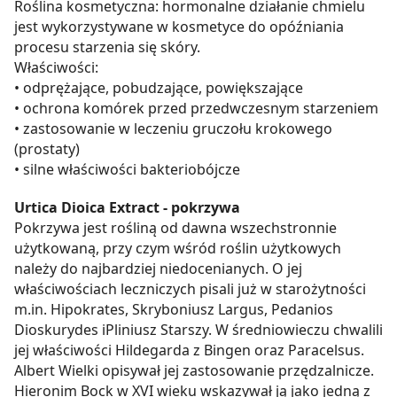
Roślina kosmetyczna: hormonalne działanie chmielu
jest wykorzystywane w kosmetyce do opóźniania
procesu starzenia się skóry.
Właściwości:
• odprężające, pobudzające, powiększające
• ochrona komórek przed przedwczesnym starzeniem
• zastosowanie w leczeniu gruczołu krokowego
(prostaty)
• silne właściwości bakteriobójcze
Urtica Dioica Extract - pokrzywa
Pokrzywa jest rośliną od dawna wszechstronnie
użytkowaną, przy czym wśród roślin użytkowych
należy do najbardziej niedocenianych. O jej
właściwościach leczniczych pisali już w starożytności
m.in. Hipokrates, Skryboniusz Largus, Pedanios
Dioskurydes iPliniusz Starszy. W średniowieczu chwalili
jej właściwości Hildegarda z Bingen oraz Paracelsus.
Albert Wielki opisywał jej zastosowanie przędzalnicze.
Hieronim Bock w XVI wieku wskazywał ją jako jedną z