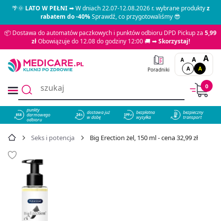
🌴🌞
LATO W PEŁNI
➡ W dniach 22.07-12.08.2026 r. wybrane produkty
z
rabatem do -40%
Sprawdź, co przygotowaliśmy 😎
📦 Dostawa do automatów paczkowych i punktów odbioru DPD Pickup za
5,99
zł
Obowiązuje do 12.08 do godziny 12:00 🚚 ➡
Skorzystaj!
A
A
A
A
A
Poradniki
0
punkty
dostawa już
bezpłatna
bezpieczny
darmowego
858
w dobę
wysyłka
transport
odbioru
Seks i potencja
Big Erection żel, 150 ml - cena 32,99 zł