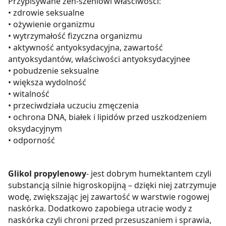
Przypisywane żeń-szeniowi właściwości:
• zdrowie seksualne
• ożywienie organizmu
• wytrzymałość fizyczna organizmu
• aktywność antyoksydacyjna, zawartość
antyoksydantów, właściwości antyoksydacyjnee
• pobudzenie seksualne
• większa wydolność
• witalność
• przeciwdziała uczuciu zmęczenia
• ochrona DNA, białek i lipidów przed uszkodzeniem
oksydacyjnym
• odporność
Glikol propylenowy
- jest dobrym humektantem czyli
substancją silnie higroskopijną – dzięki niej zatrzymuje
wodę, zwiększając jej zawartość w warstwie rogowej
naskórka. Dodatkowo zapobiega utracie wody z
naskórka czyli chroni przed przesuszaniem i sprawia,