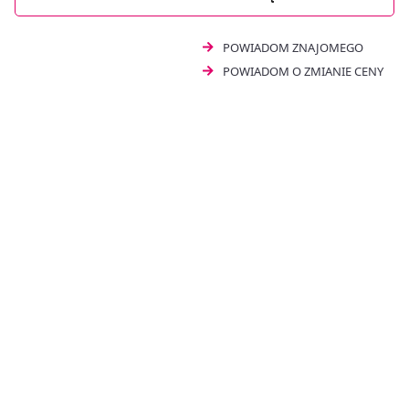
dla mężczyzn pragnących poprawić jakość swoich
doznań.
POWIADOM ZNAJOMEGO
POWIADOM O ZMIANIE CENY