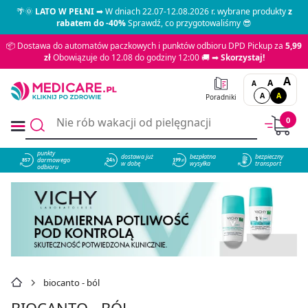
🌴🌞
LATO W PEŁNI
➡ W dniach 22.07-12.08.2026 r. wybrane produkty
z
rabatem do -40%
Sprawdź, co przygotowaliśmy 😎
📦 Dostawa do automatów paczkowych i punktów odbioru DPD Pickup za
5,99
zł
Obowiązuje do 12.08 do godziny 12:00 🚚 ➡
Skorzystaj!
A
A
A
A
A
Poradniki
0
punkty
dostawa już
bezpłatna
bezpieczny
darmowego
857
w dobę
wysyłka
transport
odbioru
biocanto - ból
BIOCANTO - BÓL