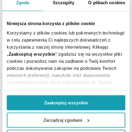
Zgoda
Szczegóły
O plikach cookies
Niniejsza strona korzysta z plików cookie
Korzystamy z plików cookies lub pokrewnych technologii
w celu zapewnienia Ci najlepszych doświadczeń z
POTRZEBUJESZ PORADY MEDYCZNEJ?
korzystania z naszej strony internetowej. Klikając
„
Zaakceptuj wszystkie
” zgodzisz się na wszystkie pliki
UMÓW E-WIZYTĘ
cookies i pozwolisz nam na zadbanie o Twój komfort
podczas dokonywania zakupów na podstawie Twoich
własnych preferencji, nawyków oraz dopasowania
wyświetlania naszej oferty indywidualnie do Twoich
BĄDŹMY W KONTAKCIE
potrzeb. Część z plików jest nam dodatkowo niezbędna
do prawidłowego działania Portalu oraz jego
Zaakceptuj wszystkie
funkcjonalności. W zależności od funkcji, dane o tym jak
korzystasz z naszej witryny będą również przekazywane
Biuro Obsługi Klienta
do naszych Partnerów marketingowych i analitycznych.
pon.-pt.
8:00 - 21:00
Zarządzaj zgodami
sob.
8:00 - 19:00
Jeżeli chcesz dostosować swoją zgodę i wybrać tylko