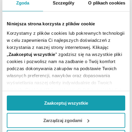
Zgoda
Szczegóły
O plikach cookies
Niniejsza strona korzysta z plików cookie
Korzystamy z plików cookies lub pokrewnych technologii
w celu zapewnienia Ci najlepszych doświadczeń z
POTRZEBUJESZ PORADY MEDYCZNEJ?
korzystania z naszej strony internetowej. Klikając
„
Zaakceptuj wszystkie
” zgodzisz się na wszystkie pliki
UMÓW E-WIZYTĘ
cookies i pozwolisz nam na zadbanie o Twój komfort
podczas dokonywania zakupów na podstawie Twoich
własnych preferencji, nawyków oraz dopasowania
wyświetlania naszej oferty indywidualnie do Twoich
BĄDŹMY W KONTAKCIE
potrzeb. Część z plików jest nam dodatkowo niezbędna
do prawidłowego działania Portalu oraz jego
Zaakceptuj wszystkie
funkcjonalności. W zależności od funkcji, dane o tym jak
korzystasz z naszej witryny będą również przekazywane
Biuro Obsługi Klienta
do naszych Partnerów marketingowych i analitycznych.
pon.-pt.
8:00 - 21:00
Zarządzaj zgodami
sob.
8:00 - 19:00