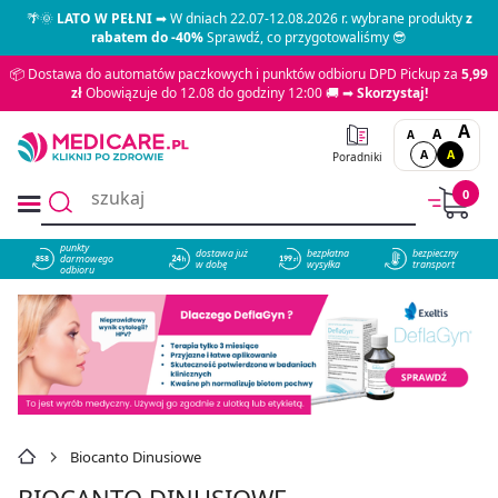
🌴🌞
LATO W PEŁNI
➡ W dniach 22.07-12.08.2026 r. wybrane produkty
z
rabatem do -40%
Sprawdź, co przygotowaliśmy 😎
📦 Dostawa do automatów paczkowych i punktów odbioru DPD Pickup za
5,99
zł
Obowiązuje do 12.08 do godziny 12:00 🚚 ➡
Skorzystaj!
A
A
A
A
A
Poradniki
0
punkty
dostawa już
bezpłatna
bezpieczny
darmowego
858
w dobę
wysyłka
transport
odbioru
Biocanto Dinusiowe
BIOCANTO DINUSIOWE