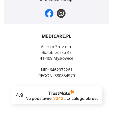
MEDICARE.PL
Allecco Sp. z o.o.
Białobrzeska 45
41-409 Mysłowice
NIP: 6462972261
REGON: 380854970
4.9
Na podstawie
3342
z całego okresu
opinii