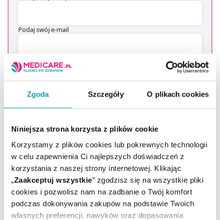
Podaj swój e-mail
ZAPISZ MNIE
Zgoda
Szczegóły
O plikach cookies
Wyrażam zgodę na przesyłanie, na podany przeze mnie adres e-
mail, skierowanej do mnie informacji handlowej (newsletter) o
nowościach i promocjach Administratora zgodnie z Art. 10 pkt 2
Ustawy z dnia 18 lipca 2002 r. o świadczeniu usług drogą
elektroniczną
Niniejsza strona korzysta z plików cookie
Chcesz się wypisać z newslettera? Kliknij
tutaj
.
Korzystamy z plików cookies lub pokrewnych technologii
w celu zapewnienia Ci najlepszych doświadczeń z
korzystania z naszej strony internetowej. Klikając
„
Zaakceptuj wszystkie
” zgodzisz się na wszystkie pliki
cookies i pozwolisz nam na zadbanie o Twój komfort
podczas dokonywania zakupów na podstawie Twoich
własnych preferencji, nawyków oraz dopasowania