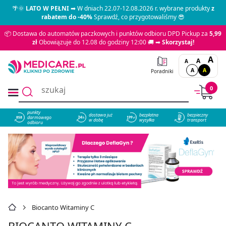
🌴🌞
LATO W PEŁNI
➡ W dniach 22.07-12.08.2026 r. wybrane produkty
z
rabatem do -40%
Sprawdź, co przygotowaliśmy 😎
📦 Dostawa do automatów paczkowych i punktów odbioru DPD Pickup za
5,99
zł
Obowiązuje do 12.08 do godziny 12:00 🚚 ➡
Skorzystaj!
A
A
A
A
A
Poradniki
0
punkty
dostawa już
bezpłatna
bezpieczny
darmowego
858
w dobę
wysyłka
transport
odbioru
Biocanto Witaminy C
BIOCANTO WITAMINY C