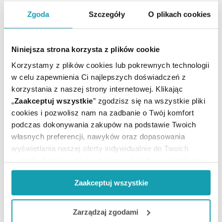
ARTYKUŁY
Zgoda
Szczegóły
O plikach cookies
MOŻE CI SIĘ PRZYDAĆ
Niniejsza strona korzysta z plików cookie
Korzystamy z plików cookies lub pokrewnych technologii
w celu zapewnienia Ci najlepszych doświadczeń z
korzystania z naszej strony internetowej. Klikając
„
Zaakceptuj wszystkie
” zgodzisz się na wszystkie pliki
cookies i pozwolisz nam na zadbanie o Twój komfort
podczas dokonywania zakupów na podstawie Twoich
własnych preferencji, nawyków oraz dopasowania
wyświetlania naszej oferty indywidualnie do Twoich
potrzeb. Część z plików jest nam dodatkowo niezbędna
do prawidłowego działania Portalu oraz jego
Zaakceptuj wszystkie
funkcjonalności. W zależności od funkcji, dane o tym jak
korzystasz z naszej witryny będą również przekazywane
Zapisz się do newslettera
do naszych Partnerów marketingowych i analitycznych.
Zarządzaj zgodami