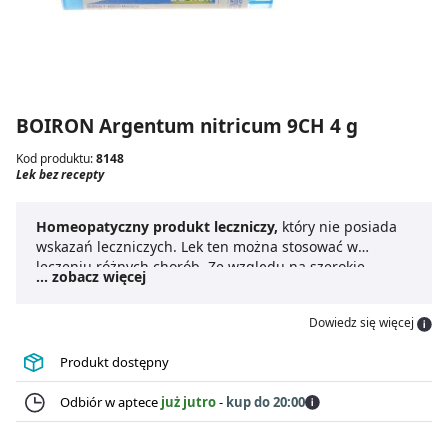
BOIRON Argentum nitricum 9CH 4 g
Kod produktu:
8148
Lek bez recepty
Homeopatyczny produkt leczniczy,
który nie posiada
wskazań leczniczych. Lek ten można stosować w
leczeniu różnych chorób. Ze względu na szerokie
... zobacz więcej
zastosowanie do leku nie dodaje się ulotki, ani
informacji związanych ze sposobem dawkowania.
Dowiedz się więcej
Produkt dostępny
Odbiór w aptece
już jutro
-
kup do 20:00