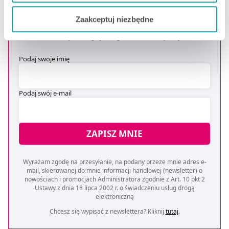
OTRZYMAJ KOD NA DARMOWĄ
Jeżeli chcesz dostosować swoją zgodę i wybrać tylko
DOSTAWĘ
*
Zaakceptuj niezbędne
niektóre dodatkowe funkcje, z którymi wiąże się
* Oferta dotyczy zakupów powyżej 149 zł na wybrane formy
zbieranie danych o Twojej aktywności dokonaj
dostawy. Szczegóły w regulaminie -
kliknij tutaj
.
preferowanych przez Ciebie wyborów i kliknij „
Zarządzaj
Podaj swoje imię
zgodami
”.
Możesz również kliknąć „
Zaakceptuj niezbędne
”, co
Podaj swój e-mail
będzie oznaczało, że nie wyrażasz zgody na
pozyskiwanie od Ciebie danych, które nie są niezbędne
dla funkcjonowania Strony. Będzie się to jednak wiązało
ZAPISZ MNIE
z brakiem dostępu do wszystkich funkcjonalności
Strony.
Wyrażam zgodę na przesyłanie, na podany przeze mnie adres e-
mail, skierowanej do mnie informacji handlowej (newsletter) o
nowościach i promocjach Administratora zgodnie z Art. 10 pkt 2
Ustawy z dnia 18 lipca 2002 r. o świadczeniu usług drogą
elektroniczną
Chcesz się wypisać z newslettera? Kliknij
tutaj
.