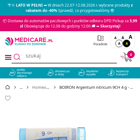
🌴🌞
LATO W PEŁNI
➡ W dniach 22.07-12.08.2026 r. wybrane produkty
z
rabatem do -40%
Sprawdź, co przygotowaliśmy 😎
📦 Dostawa do automatów paczkowych i punktów odbioru DPD Pickup za
5,99
zł
Obowiązuje do 12.08 do godziny 12:00 🚚 ➡
Skorzystaj!
A
A
A
A
A
Poradniki
0
punkty
dostawa już
bezpłatna
bezpieczny
darmowego
858
w dobę
wysyłka
transport
odbioru
Homeopatia
BOIRON Argentum nitricum 9CH 4 g - cena 15,49 zł