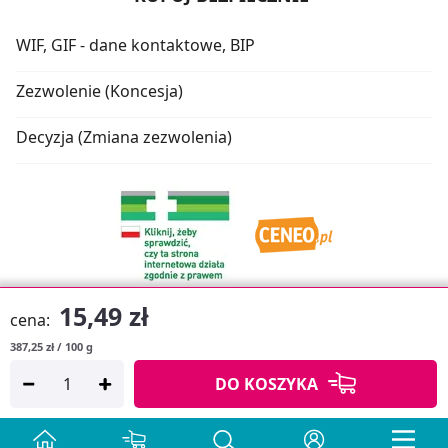
WIF, GIF - dane kontaktowe, BIP
Zezwolenie (Koncesja)
Decyzja (Zmiana zezwolenia)
15,49 zł
cena:
387,25 zł / 100 g
Oprogramowanie sklepu:
APTUSSHOP
DO KOSZYKA
Copyright © 2026
Projekt strony:
MEDICARE.PL
i
APTUS.PL