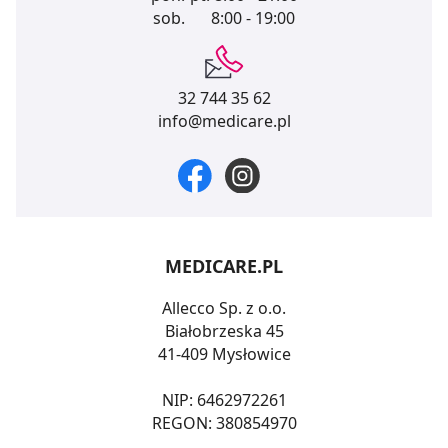
sob.
8:00 - 19:00
32 744 35 62
info@medicare.pl
MEDICARE.PL
Allecco Sp. z o.o.
Białobrzeska 45
41-409 Mysłowice
NIP: 6462972261
REGON: 380854970