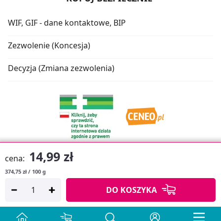
WIF, GIF - dane kontaktowe, BIP
Zezwolenie (Koncesja)
Decyzja (Zmiana zezwolenia)
14,99 zł
cena:
374,75 zł / 100 g
Oprogramowanie sklepu:
APTUSSHOP
DO KOSZYKA
Copyright © 2026
Projekt strony:
MEDICARE.PL
i
APTUS.PL