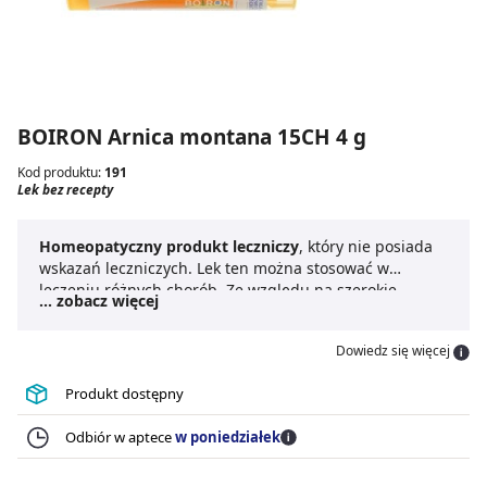
BOIRON Arnica montana 15CH 4 g
Kod produktu:
191
Lek bez recepty
Homeopatyczny produkt leczniczy
, który nie posiada
wskazań leczniczych. Lek ten można stosować w
leczeniu różnych chorób. Ze względu na szerokie
... zobacz więcej
zastosowanie do leku nie dodaje się ulotki, ani
informacji związanych ze sposobem dawkowania.
Dowiedz się więcej
Produkt dostępny
Odbiór w aptece
w poniedziałek