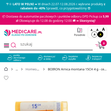
🌴🌞
LATO W PEŁNI
➡ W dniach 22.07-12.08.2026 r. wybrane produkty
z
rabatem do -40%
Sprawdź, co przygotowaliśmy 😎
📦 Dostawa do automatów paczkowych i punktów odbioru DPD Pickup za
5,99
zł
Obowiązuje do 12.08 do godziny 12:00 🚚 ➡
Skorzystaj!
A
A
A
A
A
Poradniki
0
punkty
dostawa już
bezpłatna
bezpieczny
darmowego
858
w dobę
wysyłka
transport
odbioru
Homeopatia
BOIRON Arnica montana 15CH 4 g - cena 14,99 zł