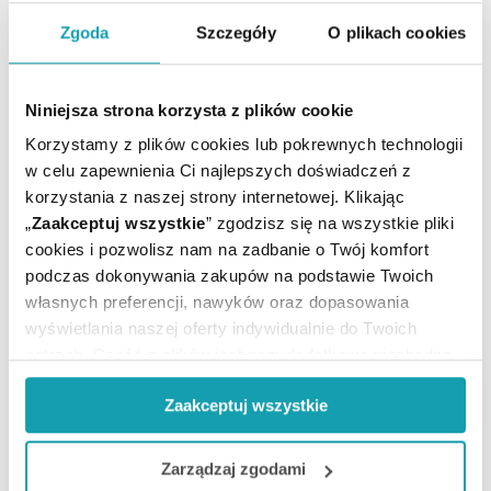
ARTYKUŁY
Zgoda
Szczegóły
O plikach cookies
MOŻE CI SIĘ PRZYDAĆ
Niniejsza strona korzysta z plików cookie
Korzystamy z plików cookies lub pokrewnych technologii
w celu zapewnienia Ci najlepszych doświadczeń z
korzystania z naszej strony internetowej. Klikając
„
Zaakceptuj wszystkie
” zgodzisz się na wszystkie pliki
cookies i pozwolisz nam na zadbanie o Twój komfort
podczas dokonywania zakupów na podstawie Twoich
własnych preferencji, nawyków oraz dopasowania
wyświetlania naszej oferty indywidualnie do Twoich
potrzeb. Część z plików jest nam dodatkowo niezbędna
do prawidłowego działania Portalu oraz jego
Zaakceptuj wszystkie
funkcjonalności. W zależności od funkcji, dane o tym jak
korzystasz z naszej witryny będą również przekazywane
Zapisz się do newslettera
do naszych Partnerów marketingowych i analitycznych.
Zarządzaj zgodami