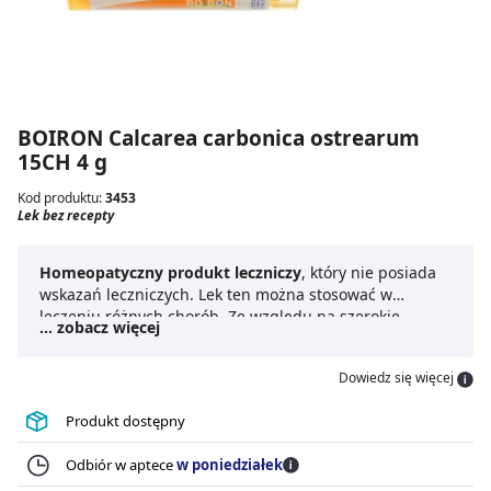
BOIRON Calcarea carbonica ostrearum
15CH 4 g
Kod produktu:
3453
Lek bez recepty
Homeopatyczny produkt leczniczy
, który nie posiada
wskazań leczniczych. Lek ten można stosować w
leczeniu różnych chorób. Ze względu na szerokie
... zobacz więcej
zastosowanie do leku nie dodaje się ulotki, ani
informacji związanych ze sposobem dawkowania.
Dowiedz się więcej
Produkt dostępny
Odbiór w aptece
w poniedziałek