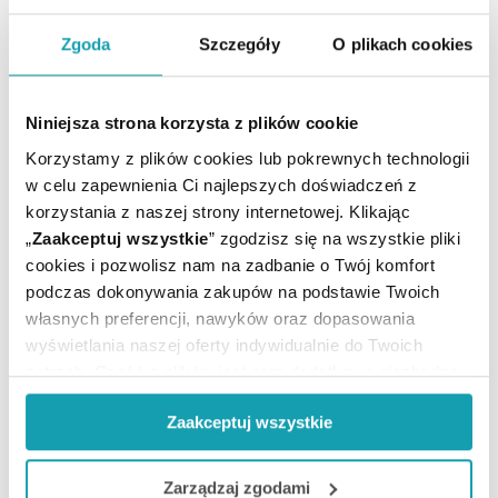
ARTYKUŁY
Zgoda
Szczegóły
O plikach cookies
MOŻE CI SIĘ PRZYDAĆ
Niniejsza strona korzysta z plików cookie
Korzystamy z plików cookies lub pokrewnych technologii
w celu zapewnienia Ci najlepszych doświadczeń z
korzystania z naszej strony internetowej. Klikając
„
Zaakceptuj wszystkie
” zgodzisz się na wszystkie pliki
cookies i pozwolisz nam na zadbanie o Twój komfort
podczas dokonywania zakupów na podstawie Twoich
własnych preferencji, nawyków oraz dopasowania
wyświetlania naszej oferty indywidualnie do Twoich
potrzeb. Część z plików jest nam dodatkowo niezbędna
do prawidłowego działania Portalu oraz jego
Zaakceptuj wszystkie
funkcjonalności. W zależności od funkcji, dane o tym jak
korzystasz z naszej witryny będą również przekazywane
Zapisz się do newslettera
do naszych Partnerów marketingowych i analitycznych.
Zarządzaj zgodami