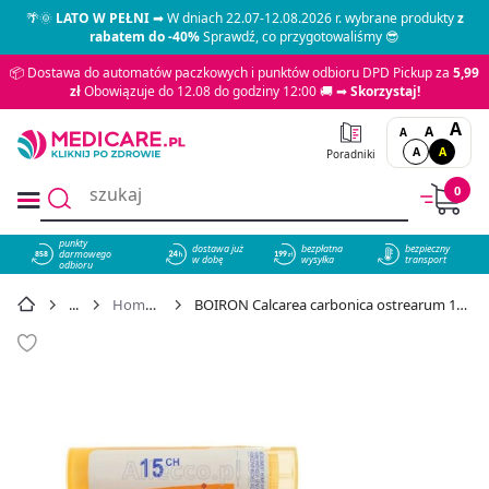
🌴🌞
LATO W PEŁNI
➡ W dniach 22.07-12.08.2026 r. wybrane produkty
z
rabatem do -40%
Sprawdź, co przygotowaliśmy 😎
📦 Dostawa do automatów paczkowych i punktów odbioru DPD Pickup za
5,99
zł
Obowiązuje do 12.08 do godziny 12:00 🚚 ➡
Skorzystaj!
A
A
A
A
A
Poradniki
0
punkty
dostawa już
bezpłatna
bezpieczny
darmowego
858
w dobę
wysyłka
transport
odbioru
Homeopatia
BOIRON Calcarea carbonica ostrearum 15CH 4 g - cena 15,49 zł