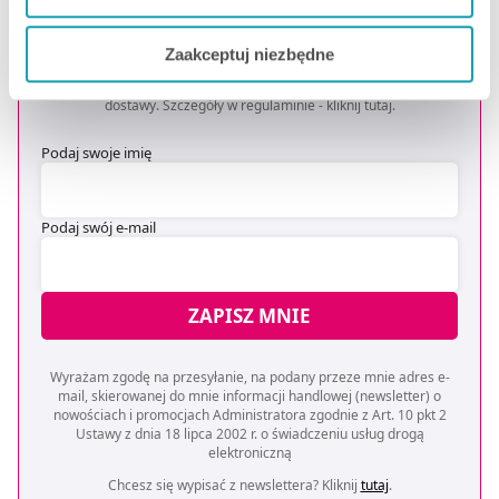
OTRZYMAJ KOD NA DARMOWĄ
Jeżeli chcesz dostosować swoją zgodę i wybrać tylko
DOSTAWĘ
*
Zaakceptuj niezbędne
niektóre dodatkowe funkcje, z którymi wiąże się
* Oferta dotyczy zakupów powyżej 149 zł na wybrane formy
zbieranie danych o Twojej aktywności dokonaj
dostawy. Szczegóły w regulaminie -
kliknij tutaj
.
preferowanych przez Ciebie wyborów i kliknij „
Zarządzaj
zgodami
”.
Podaj swoje imię
Możesz również kliknąć „
Zaakceptuj niezbędne
”, co
będzie oznaczało, że nie wyrażasz zgody na
Podaj swój e-mail
pozyskiwanie od Ciebie danych, które nie są niezbędne
dla funkcjonowania Strony. Będzie się to jednak wiązało
z brakiem dostępu do wszystkich funkcjonalności
ZAPISZ MNIE
Strony.
Wyrażam zgodę na przesyłanie, na podany przeze mnie adres e-
mail, skierowanej do mnie informacji handlowej (newsletter) o
nowościach i promocjach Administratora zgodnie z Art. 10 pkt 2
Ustawy z dnia 18 lipca 2002 r. o świadczeniu usług drogą
elektroniczną
Chcesz się wypisać z newslettera? Kliknij
tutaj
.