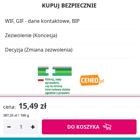
KUPUJ BEZPIECZNIE
WIF, GIF - dane kontaktowe, BIP
Zezwolenie (Koncesja)
Decyzja (Zmiana zezwolenia)
15,49 zł
cena:
387,25 zł / 100 g
Oprogramowanie sklepu:
APTUSSHOP
DO KOSZYKA
Copyright © 2026
Projekt strony:
MEDICARE.PL
i
APTUS.PL