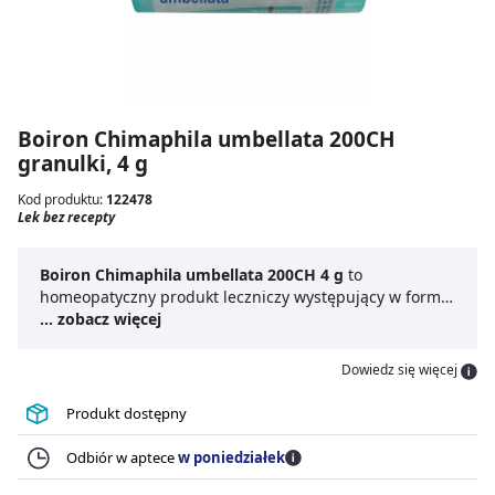
Boiron Chimaphila umbellata 200CH
granulki, 4 g
Kod produktu:
122478
Lek bez recepty
Boiron Chimaphila umbellata 200CH 4 g
to
homeopatyczny produkt leczniczy występujący w formie
granulek przeznaczonych do stosowania doustnego.
... zobacz więcej
Granulki umieszczone są w poręcznej fiolce, która
ułatwia przechowywanie i dozowanie
leku
Dowiedz się więcej
homeopatycznego
. Dawkowanie ustalane jest
indywidualnie przez lekarza.
Boiron Chimaphila
Produkt dostępny
umbellata 200CH granulki
odznaczają się szerokimi
wskazaniami, o których informacje można uzyskać od
Odbiór w aptece
w poniedziałek
lekarza lub farmaceuty. Lek homeopatyczny
Boiron