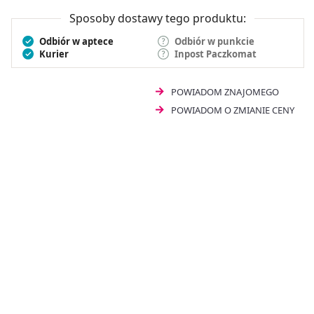
Chimaphila umbellata 200CH 4 g
dostępny jest bez
recepty.
Sposoby dostawy tego produktu:
Odbiór w aptece
Odbiór w punkcie
Kurier
Inpost Paczkomat
POWIADOM ZNAJOMEGO
POWIADOM O ZMIANIE CENY