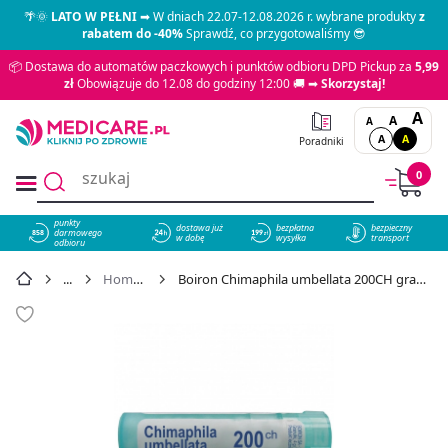
🌴🌞
LATO W PEŁNI
➡ W dniach 22.07-12.08.2026 r. wybrane produkty
z
rabatem do -40%
Sprawdź, co przygotowaliśmy 😎
📦 Dostawa do automatów paczkowych i punktów odbioru DPD Pickup za
5,99
zł
Obowiązuje do 12.08 do godziny 12:00 🚚 ➡
Skorzystaj!
A
A
A
A
A
Poradniki
0
punkty
dostawa już
bezpłatna
bezpieczny
darmowego
858
w dobę
wysyłka
transport
odbioru
Homeopatia
Boiron Chimaphila umbellata 200CH granulki, 4 g - cena 23,99 zł