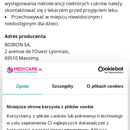
występowania nietolerancji niektórych cukrów należy
skontaktować się z lekarzem przed przyjęciem leku.
Przechowywać w miejscu niewidocznym i
niedostępnym dla dzieci.
Adres producenta
BOIRON SA,
2 avenue de l’Ouest Lyonnais,
69510 Messimy,
Francja,
www.boiron.com
Podmiot odpowiedzialny
Zgoda
Szczegóły
O plikach cookies
BOIRON SA,
2 avenue de l’Ouest Lyonnais,
69510 Messimy,
Niniejsza strona korzysta z plików cookie
Francja,
Korzystamy z plików cookies lub pokrewnych technologii
www.boiron.com
w celu zapewnienia Ci najlepszych doświadczeń z
korzystania z naszej strony internetowej. Klikając