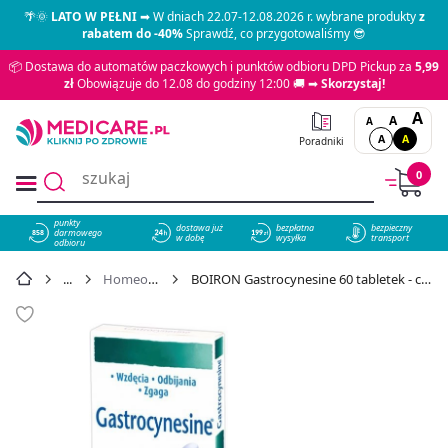
🌴🌞
LATO W PEŁNI
➡ W dniach 22.07-12.08.2026 r. wybrane produkty
z
rabatem do -40%
Sprawdź, co przygotowaliśmy 😎
📦 Dostawa do automatów paczkowych i punktów odbioru DPD Pickup za
5,99
zł
Obowiązuje do 12.08 do godziny 12:00 🚚 ➡
Skorzystaj!
A
A
A
A
A
Poradniki
0
punkty
dostawa już
bezpłatna
bezpieczny
darmowego
858
w dobę
wysyłka
transport
odbioru
Homeopatia
BOIRON Gastrocynesine 60 tabletek - cena 26,29 zł