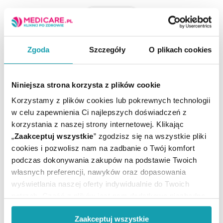
Zgoda
Szczegóły
O plikach cookies
ARTYKUŁY
Niniejsza strona korzysta z plików cookie
Korzystamy z plików cookies lub pokrewnych technologii
MOŻE CI SIĘ PRZYDAĆ
w celu zapewnienia Ci najlepszych doświadczeń z
korzystania z naszej strony internetowej. Klikając
„
Zaakceptuj wszystkie
” zgodzisz się na wszystkie pliki
cookies i pozwolisz nam na zadbanie o Twój komfort
podczas dokonywania zakupów na podstawie Twoich
własnych preferencji, nawyków oraz dopasowania
wyświetlania naszej oferty indywidualnie do Twoich
potrzeb. Część z plików jest nam dodatkowo niezbędna
do prawidłowego działania Portalu oraz jego
Zaakceptuj wszystkie
funkcjonalności. W zależności od funkcji, dane o tym jak