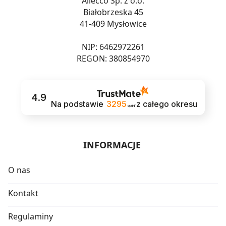
Allecco Sp. z o.o.
Białobrzeska 45
41-409 Mysłowice
NIP: 6462972261
REGON: 380854970
4.9
Na podstawie
3295
z całego okresu
opinii
INFORMACJE
O nas
Kontakt
Regulaminy