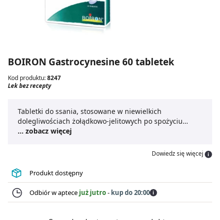
BOIRON Gastrocynesine 60 tabletek
Kod produktu:
8247
Lek bez recepty
Tabletki do ssania, stosowane w niewielkich
dolegliwościach żołądkowo-jelitowych po spożyciu
ciężkostrawnych posiłków tj:wzdęcia, odbijanie, zgaga,
... zobacz więcej
uczucie ciężkości w nadbrzuszu.
Dowiedz się więcej
Produkt dostępny
Odbiór w aptece
już jutro
-
kup do 20:00