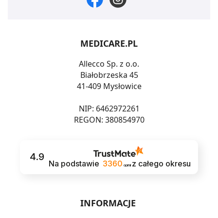
MEDICARE.PL
Allecco Sp. z o.o.
Białobrzeska 45
41-409 Mysłowice
NIP: 6462972261
REGON: 380854970
4.9
Na podstawie
3360
z całego okresu
opinii
INFORMACJE