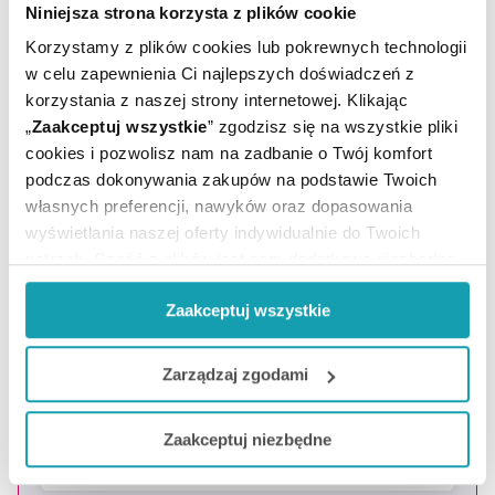
Niniejsza strona korzysta z plików cookie
Korzystamy z plików cookies lub pokrewnych technologii
w celu zapewnienia Ci najlepszych doświadczeń z
korzystania z naszej strony internetowej. Klikając
„
Zaakceptuj wszystkie
” zgodzisz się na wszystkie pliki
cookies i pozwolisz nam na zadbanie o Twój komfort
podczas dokonywania zakupów na podstawie Twoich
własnych preferencji, nawyków oraz dopasowania
wyświetlania naszej oferty indywidualnie do Twoich
Zapisz się do newslettera
potrzeb. Część z plików jest nam dodatkowo niezbędna
do prawidłowego działania Portalu oraz jego
OTRZYMAJ KOD NA DARMOWĄ
Zaakceptuj wszystkie
funkcjonalności. W zależności od funkcji, dane o tym jak
DOSTAWĘ
*
korzystasz z naszej witryny będą również przekazywane
* Oferta dotyczy zakupów powyżej 149 zł na wybrane formy
do naszych Partnerów marketingowych i analitycznych.
Zarządzaj zgodami
dostawy. Szczegóły w regulaminie -
kliknij tutaj
.
Jeżeli chcesz dostosować swoją zgodę i wybrać tylko
Podaj swoje imię
Zaakceptuj niezbędne
niektóre dodatkowe funkcje, z którymi wiąże się
zbieranie danych o Twojej aktywności dokonaj