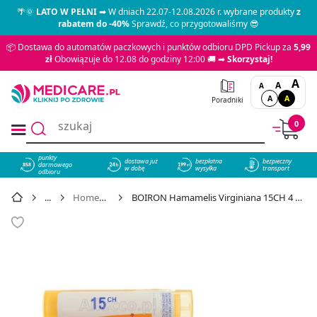
🌴🌞
LATO W PEŁNI
➡ W dniach 22.07-12.08.2026 r. wybrane produkty
z
rabatem do -40%
Sprawdź, co przygotowaliśmy 😎
📦 Dostawa do automatów paczkowych i punktów odbioru DPD Pickup za
5,99
zł
Obowiązuje do 12.08 do godziny 12:00 🚚 ➡
Skorzystaj!
A
A
A
A
A
Poradniki
0
punkty
dostawa już
bezpłatna
bezpieczny
darmowego
858
w dobę
wysyłka
transport
odbioru
Homeopatia
BOIRON Hamamelis Virginiana 15CH 4 g - cena 15,49 zł