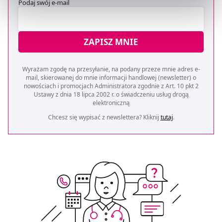
preferowanych przez Ciebie wyborów i kliknij „
Zarządzaj
Podaj swój e-mail
zgodami
”.
Możesz również kliknąć „
Zaakceptuj niezbędne
”, co
ZAPISZ MNIE
będzie oznaczało, że nie wyrażasz zgody na
pozyskiwanie od Ciebie danych, które nie są niezbędne
Wyrażam zgodę na przesyłanie, na podany przeze mnie adres e-
dla funkcjonowania Strony. Będzie się to jednak wiązało
mail, skierowanej do mnie informacji handlowej (newsletter) o
z brakiem dostępu do wszystkich funkcjonalności
nowościach i promocjach Administratora zgodnie z Art. 10 pkt 2
Ustawy z dnia 18 lipca 2002 r. o świadczeniu usług drogą
Strony.
elektroniczną
Chcesz się wypisać z newslettera? Kliknij
tutaj
.