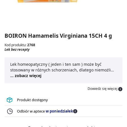
BOIRON Hamamelis Virginiana 15CH 4 g
Kod produktu:
2768
Lek bez recepty
Lek homeopatyczny ( jeden i ten sam ) może być
stosowany w różnych schorzeniach, dlatego niemożliwe
jest określenie wskazań i dawkowania dla konkretnego
... zobacz więcej
preparatu.
Dowiedz się więcej
Produkt dostępny
Odbiór w aptece
w poniedziałek