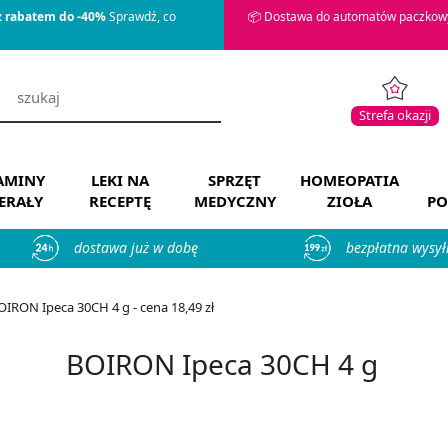
z rabatem do -40%
Sprawdź, co
📦 Dostawa do automatów paczkowy
Strefa okazji
AMINY
LEKI NA
SPRZĘT
HOMEOPATIA
ERAŁY
RECEPTĘ
MEDYCZNY
ZIOŁA
PO
dostawa już w dobę
bezpłatna wysył
OIRON Ipeca 30CH 4 g - cena 18,49 zł
BOIRON Ipeca 30CH 4 g