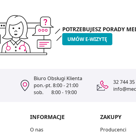
POTRZEBUJESZ PORADY ME
UMÓW E-WIZYTĘ
Biuro Obsługi Klienta
32 744 35
pon.-pt.
8:00 - 21:00
info@medi
sob.
8:00 - 19:00
INFORMACJE
ZAKUPY
O nas
Producenci