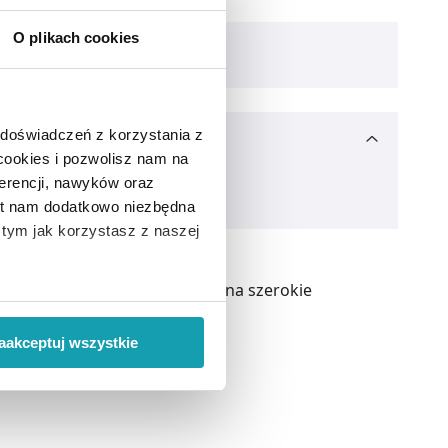
O plikach cookies
 doświadczeń z korzystania z
 cookies i pozwolisz nam na
erencji, nawyków oraz
est nam dodatkowo niezbędna
o tym jak korzystasz z naszej
u różnych chorób. Ze względu na szerokie
 wiąże się zbieranie danych o
i
”.
aakceptuj wszystkie
ody na pozyskiwanie od
ło z brakiem dostępu do