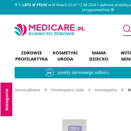
🌴🌞
LATO W PEŁNI
➡ W dniach 22.07-12.08.2026 r. wybrane produkty
przygotowaliśmy 😎
ZDROWIE
KOSMETYKI
MAMA
WIT
PROFILAKTYKA
URODA
DZIECKO
MIN
punkty darmowego odbioru
858
Strona główna
Homeopatia i zioła
Homeopatia
B
Kategorie