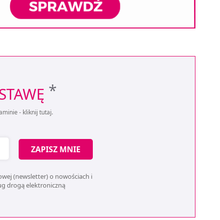
*
OSTAWĘ
aminie -
kliknij tutaj
.
ZAPISZ MNIE
wej (newsletter) o nowościach i
ług drogą elektroniczną