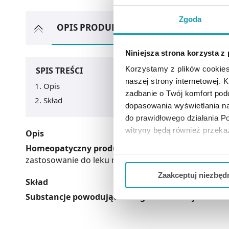
Zgoda
OPIS PRODUKTU
ARTYKUŁY
MOŻ
Niniejsza strona korzysta z
Korzystamy z plików cookies
SPIS TREŚCI
naszej strony internetowej. Kl
Opis
zadbanie o Twój komfort po
Skład
dopasowania wyświetlania na
do prawidłowego działania Po
witryny będą również przek
Opis
Homeopatyczny produkt leczniczy
, który nie pos
Jeżeli chcesz dostosować swo
zastosowanie do leku nie dodaje się ulotki, ani in
Twojej aktywności dokonaj pr
Zaakceptuj niezbęd
Skład
Możesz również kliknąć „
Zaa
Substancje powodujące alergie lub reakcje nietole
Ciebie danych, które nie są 
wszystkich funkcjonalności 