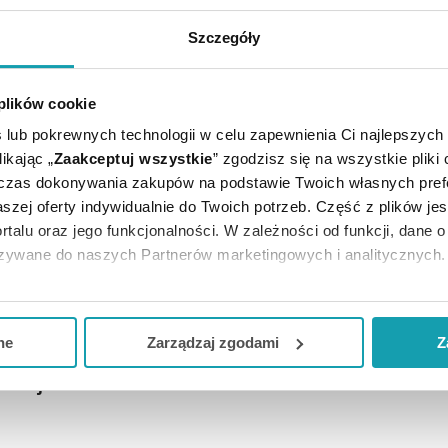
Szczegóły
E CI SIĘ PRZYDAĆ
 plików cookie
 lub pokrewnych technologii w celu zapewnienia Ci najlepszych
ikając „
Zaakceptuj wszystkie
” zgodzisz się na wszystkie pliki
dczas dokonywania zakupów na podstawie Twoich własnych pref
szej oferty indywidualnie do Twoich potrzeb. Część z plików j
rtalu oraz jego funkcjonalności. W zależności od funkcji, dane 
azywane do naszych Partnerów marketingowych i analitycznych.
iada wskazań leczniczych. Lek ten można stosować w leczeni
ją zgodę i wybrać tylko niektóre dodatkowe funkcje, z którymi
formacji związanych ze sposobem dawkowania.
eferowanych przez Ciebie wyborów i kliknij „
Zarządzaj
zgodam
ne
Zarządzaj zgodami
Z
kceptuj niezbędne
”, co będzie oznaczało, że nie wyrażasz zg
rancji: laktoza i sacharoza.
niezbędne dla funkcjonowania Strony. Będzie się to jednak wiąza
Strony.