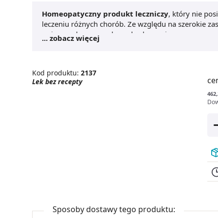
Homeopatyczny produkt leczniczy
, który nie po
leczeniu różnych chorób. Ze względu na szerokie zast
związanych ze sposobem dawkowania.
... zobacz więcej
Kod produktu:
2137
ce
Lek bez recepty
462,
Dow
Sposoby dostawy tego produktu: