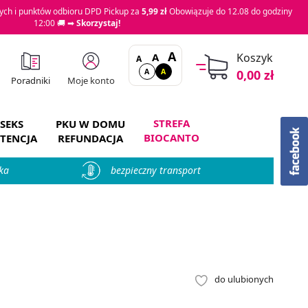
ch i punktów odbioru DPD Pickup za
5,99 zł
Obowiązuje do 12.08 do godziny
12:00 🚚 ➡
Skorzystaj!
A
A
Koszyk
A
A
A
0,00 zł
Moje konto
Poradniki
STREFA
SEKS
PKU W DOMU
BIOCANTO
TENCJA
REFUNDACJA
ka
bezpieczny transport
do ulubionych