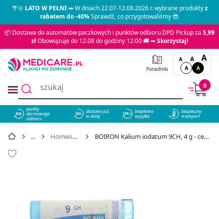
🌴🌞
LATO W PEŁNI
➡ W dniach 22.07-12.08.2026 r. wybrane produkty
z
rabatem do -40%
Sprawdź, co przygotowaliśmy 😎
📦 Dostawa do automatów paczkowych i punktów odbioru DPD Pickup za
5,99
zł
Obowiązuje do 12.08 do godziny 12:00 🚚 ➡
Skorzystaj!
A
A
A
A
A
Poradniki
0
punkty
dostawa już
bezpłatna
bezpieczny
darmowego
858
w dobę
wysyłka
transport
odbioru
Homeopatia
BOIRON Kalium iodatum 9CH, 4 g - cena 15,49 zł