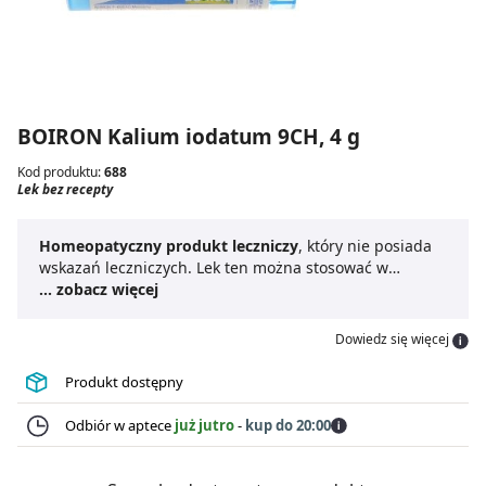
BOIRON Kalium iodatum 9CH, 4 g
Kod produktu:
688
Lek bez recepty
Homeopatyczny produkt leczniczy
, który nie posiada
wskazań leczniczych. Lek ten można stosować w
leczeniu różnych chorób. Ze względu na szerokie
... zobacz więcej
zastosowanie do leku nie dodaje się ulotki, ani
informacji związanych ze sposobem dawkowania.
Dowiedz się więcej
Produkt dostępny
Odbiór w aptece
już jutro
-
kup do 20:00