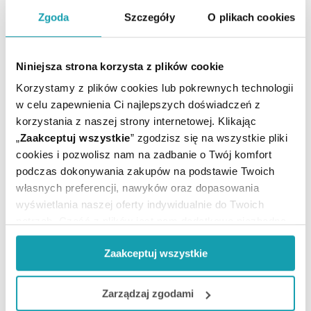
ARTYKUŁY
Zgoda
Szczegóły
O plikach cookies
MOŻE CI SIĘ PRZYDAĆ
Niniejsza strona korzysta z plików cookie
Korzystamy z plików cookies lub pokrewnych technologii
w celu zapewnienia Ci najlepszych doświadczeń z
korzystania z naszej strony internetowej. Klikając
„
Zaakceptuj wszystkie
” zgodzisz się na wszystkie pliki
cookies i pozwolisz nam na zadbanie o Twój komfort
podczas dokonywania zakupów na podstawie Twoich
własnych preferencji, nawyków oraz dopasowania
wyświetlania naszej oferty indywidualnie do Twoich
potrzeb. Część z plików jest nam dodatkowo niezbędna
do prawidłowego działania Portalu oraz jego
Zaakceptuj wszystkie
funkcjonalności. W zależności od funkcji, dane o tym jak
korzystasz z naszej witryny będą również przekazywane
Zapisz się do newslettera
do naszych Partnerów marketingowych i analitycznych.
Zarządzaj zgodami
OTRZYMAJ KOD NA DARMOWĄ