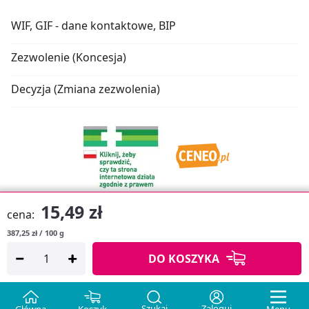
WIF, GIF - dane kontaktowe, BIP
Zezwolenie (Koncesja)
Decyzja (Zmiana zezwolenia)
15,49 zł
cena:
387,25 zł / 100 g
Oprogramowanie sklepu:
APTUSSHOP
DO KOSZYKA
Copyright © 2026
Projekt strony:
MEDICARE.PL
i
APTUS.PL
Szukaj
Zaloguj
Główna
Koszyk
Menu