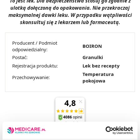
To jest lek. Dla bezpieczeństwa stosuj go zgodnie z
ulotką dołączoną do opakowania. Nie przekraczaj
maksymalnej dawki leku. W przypadku wątpliwości
skonsultuj się z lekarzem lub farmaceutą.
Producent / Podmiot
BOIRON
odpowiedzialny:
Postać:
Granulki
Rejestracja produktu:
Lek bez recepty
Temperatura
Przechowywanie:
pokojowa