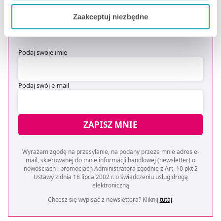
DOSTAWĘ
*
Jeżeli chcesz dostosować swoją zgodę i wybrać tylko
Zaakceptuj niezbędne
niektóre dodatkowe funkcje, z którymi wiąże się
* Oferta dotyczy zakupów powyżej 149 zł na wybrane formy
zbieranie danych o Twojej aktywności dokonaj
dostawy. Szczegóły w regulaminie -
kliknij tutaj
.
preferowanych przez Ciebie wyborów i kliknij „
Zarządzaj
Podaj swoje imię
zgodami
”.
Możesz również kliknąć „
Zaakceptuj niezbędne
”, co
Podaj swój e-mail
będzie oznaczało, że nie wyrażasz zgody na
pozyskiwanie od Ciebie danych, które nie są niezbędne
dla funkcjonowania Strony. Będzie się to jednak wiązało
ZAPISZ MNIE
z brakiem dostępu do wszystkich funkcjonalności
Strony.
Wyrażam zgodę na przesyłanie, na podany przeze mnie adres e-
mail, skierowanej do mnie informacji handlowej (newsletter) o
nowościach i promocjach Administratora zgodnie z Art. 10 pkt 2
Ustawy z dnia 18 lipca 2002 r. o świadczeniu usług drogą
elektroniczną
Chcesz się wypisać z newslettera? Kliknij
tutaj
.