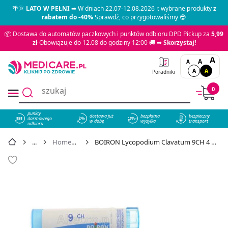
🌴🌞
LATO W PEŁNI
➡ W dniach 22.07-12.08.2026 r. wybrane produkty
z
rabatem do -40%
Sprawdź, co przygotowaliśmy 😎
📦 Dostawa do automatów paczkowych i punktów odbioru DPD Pickup za
5,99
zł
Obowiązuje do 12.08 do godziny 12:00 🚚 ➡
Skorzystaj!
A
A
A
A
A
Poradniki
0
punkty
dostawa już
bezpłatna
bezpieczny
darmowego
858
w dobę
wysyłka
transport
odbioru
Homeopatia
BOIRON Lycopodium Clavatum 9CH 4 g - cena 14,99 zł