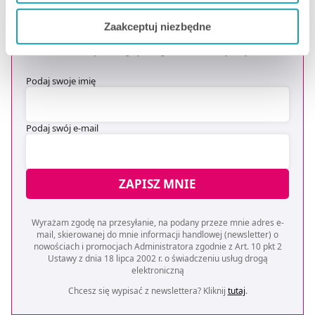
OTRZYMAJ KOD NA DARMOWĄ
Jeżeli chcesz dostosować swoją zgodę i wybrać tylko
DOSTAWĘ
*
Zaakceptuj niezbędne
niektóre dodatkowe funkcje, z którymi wiąże się
* Oferta dotyczy zakupów powyżej 149 zł na wybrane formy
zbieranie danych o Twojej aktywności dokonaj
dostawy. Szczegóły w regulaminie -
kliknij tutaj
.
preferowanych przez Ciebie wyborów i kliknij „
Zarządzaj
Podaj swoje imię
zgodami
”.
Możesz również kliknąć „
Zaakceptuj niezbędne
”, co
Podaj swój e-mail
będzie oznaczało, że nie wyrażasz zgody na
pozyskiwanie od Ciebie danych, które nie są niezbędne
dla funkcjonowania Strony. Będzie się to jednak wiązało
ZAPISZ MNIE
z brakiem dostępu do wszystkich funkcjonalności
Strony.
Wyrażam zgodę na przesyłanie, na podany przeze mnie adres e-
mail, skierowanej do mnie informacji handlowej (newsletter) o
nowościach i promocjach Administratora zgodnie z Art. 10 pkt 2
Ustawy z dnia 18 lipca 2002 r. o świadczeniu usług drogą
elektroniczną
Chcesz się wypisać z newslettera? Kliknij
tutaj
.