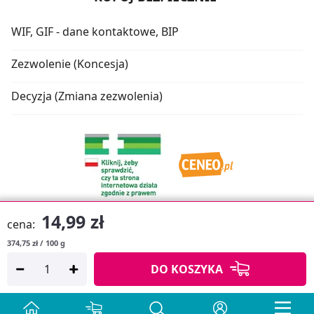
WIF, GIF - dane kontaktowe, BIP
Zezwolenie (Koncesja)
Decyzja (Zmiana zezwolenia)
14,99 zł
cena:
374,75 zł / 100 g
Oprogramowanie sklepu:
APTUSSHOP
DO KOSZYKA
Copyright © 2026
Projekt strony:
MEDICARE.PL
i
APTUS.PL