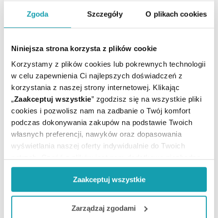
ARTYKUŁY
Zgoda
Szczegóły
O plikach cookies
MOŻE CI SIĘ PRZYDAĆ
Niniejsza strona korzysta z plików cookie
Korzystamy z plików cookies lub pokrewnych technologii
w celu zapewnienia Ci najlepszych doświadczeń z
korzystania z naszej strony internetowej. Klikając
„
Zaakceptuj wszystkie
” zgodzisz się na wszystkie pliki
cookies i pozwolisz nam na zadbanie o Twój komfort
podczas dokonywania zakupów na podstawie Twoich
własnych preferencji, nawyków oraz dopasowania
wyświetlania naszej oferty indywidualnie do Twoich
potrzeb. Część z plików jest nam dodatkowo niezbędna
do prawidłowego działania Portalu oraz jego
Zaakceptuj wszystkie
funkcjonalności. W zależności od funkcji, dane o tym jak
korzystasz z naszej witryny będą również przekazywane
Zapisz się do newslettera
do naszych Partnerów marketingowych i analitycznych.
Zarządzaj zgodami