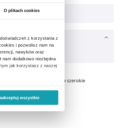
O plikach cookies
 doświadczeń z korzystania z
 cookies i pozwolisz nam na
erencji, nawyków oraz
est nam dodatkowo niezbędna
o tym jak korzystasz z naszej
różnych chorób. Ze względu na szerokie
 wiąże się zbieranie danych o
i
”.
aakceptuj wszystkie
ody na pozyskiwanie od
ło z brakiem dostępu do