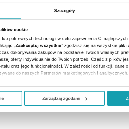
Szczegóły
E CI SIĘ PRZYDAĆ
 plików cookie
 lub pokrewnych technologii w celu zapewnienia Ci najlepszych
ikając „
Zaakceptuj wszystkie
” zgodzisz się na wszystkie pliki
dczas dokonywania zakupów na podstawie Twoich własnych pref
szej oferty indywidualnie do Twoich potrzeb. Część z plików j
rtalu oraz jego funkcjonalności. W zależności od funkcji, dane 
azywane do naszych Partnerów marketingowych i analitycznych.
 wskazań leczniczych. Lek ten można stosować w leczeniu 
ją zgodę i wybrać tylko niektóre dodatkowe funkcje, z którymi
formacji związanych ze sposobem dawkowania.
eferowanych przez Ciebie wyborów i kliknij „
Zarządzaj
zgodam
ne
Zarządzaj zgodami
Z
kceptuj niezbędne
”, co będzie oznaczało, że nie wyrażasz zg
ji: laktoza i sacharoza.
niezbędne dla funkcjonowania Strony. Będzie się to jednak wiąza
Strony.