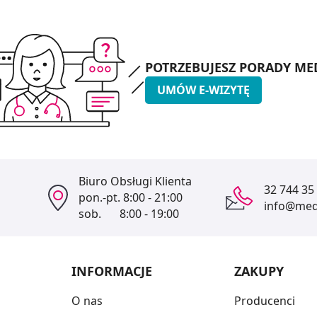
POTRZEBUJESZ PORADY ME
UMÓW E-WIZYTĘ
Biuro Obsługi Klienta
32 744 35
pon.-pt.
8:00 - 21:00
info@medi
sob.
8:00 - 19:00
INFORMACJE
ZAKUPY
O nas
Producenci