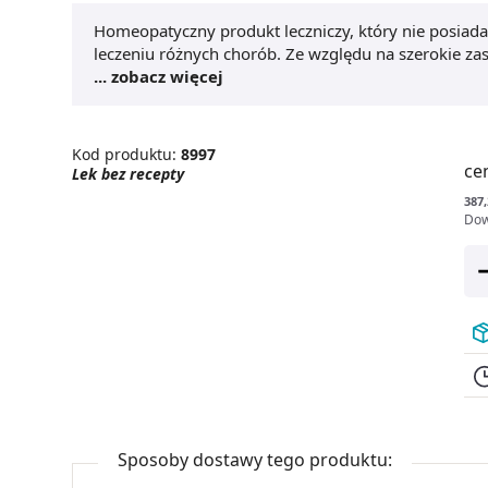
Homeopatyczny produkt leczniczy, który nie posiad
leczeniu różnych chorób. Ze względu na szerokie zast
związanych ze sposobem dawkowania.
... zobacz więcej
Kod produktu:
8997
ce
Lek bez recepty
387,
Dow
Sposoby dostawy tego produktu: