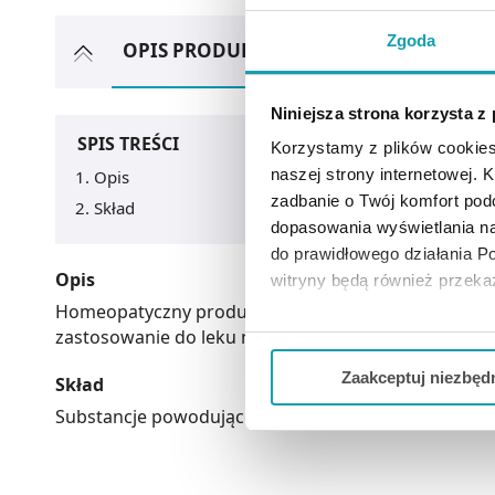
Zgoda
OPIS PRODUKTU
ARTYKUŁY
MOŻ
Niniejsza strona korzysta z
SPIS TREŚCI
Korzystamy z plików cookies
naszej strony internetowej. Kl
Opis
zadbanie o Twój komfort po
Skład
dopasowania wyświetlania na
do prawidłowego działania Po
Opis
witryny będą również przek
Homeopatyczny produkt leczniczy, który nie posiada
Jeżeli chcesz dostosować swo
zastosowanie do leku nie dodaje się ulotki, ani in
Twojej aktywności dokonaj pr
Zaakceptuj niezbęd
Skład
Możesz również kliknąć „
Zaa
Substancje powodujące alergie lub reakcje nietoleranc
Ciebie danych, które nie są 
wszystkich funkcjonalności 