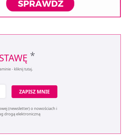
*
OSTAWĘ
aminie -
kliknij tutaj
.
ZAPISZ MNIE
wej (newsletter) o nowościach i
ług drogą elektroniczną