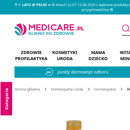
🌴🌞
LATO W PEŁNI
➡ W dniach 22.07-12.08.2026 r. wybrane produkty
przygotowaliśmy 😎
ZDROWIE
KOSMETYKI
MAMA
WIT
PROFILAKTYKA
URODA
DZIECKO
MIN
punkty darmowego odbioru
858
Strona główna
Homeopatia i zioła
Homeopatia
B
Kategorie