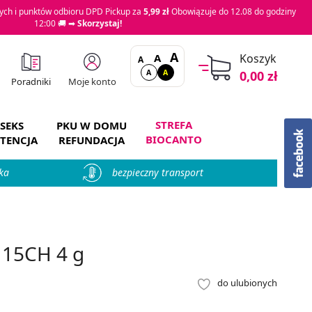
ch i punktów odbioru DPD Pickup za
5,99 zł
Obowiązuje do 12.08 do godziny
12:00 🚚 ➡
Skorzystaj!
A
A
Koszyk
A
A
A
0,00 zł
Moje konto
Poradniki
STREFA
SEKS
PKU W DOMU
BIOCANTO
TENCJA
REFUNDACJA
ka
bezpieczny transport
 15CH 4 g
do ulubionych