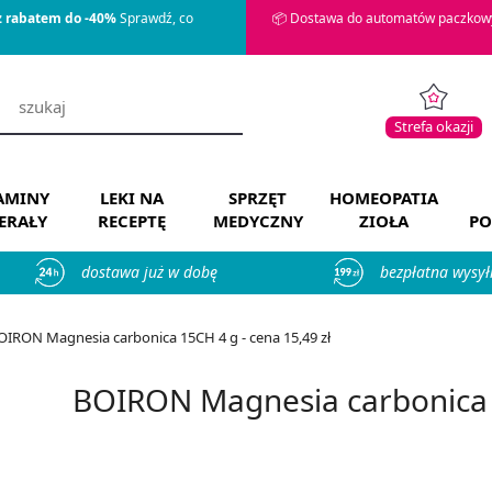
z rabatem do -40%
Sprawdź, co
📦 Dostawa do automatów paczkowy
Strefa okazji
AMINY
LEKI NA
SPRZĘT
HOMEOPATIA
ERAŁY
RECEPTĘ
MEDYCZNY
ZIOŁA
PO
dostawa już w dobę
bezpłatna wysył
OIRON Magnesia carbonica 15CH 4 g - cena 15,49 zł
BOIRON Magnesia carbonica