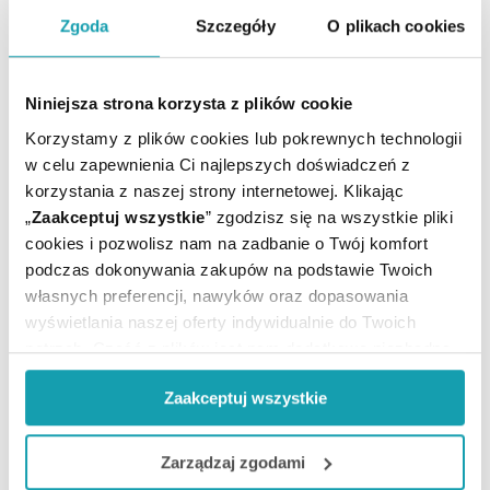
ARTYKUŁY
Zgoda
Szczegóły
O plikach cookies
MOŻE CI SIĘ PRZYDAĆ
Niniejsza strona korzysta z plików cookie
Korzystamy z plików cookies lub pokrewnych technologii
w celu zapewnienia Ci najlepszych doświadczeń z
korzystania z naszej strony internetowej. Klikając
„
Zaakceptuj wszystkie
” zgodzisz się na wszystkie pliki
cookies i pozwolisz nam na zadbanie o Twój komfort
podczas dokonywania zakupów na podstawie Twoich
własnych preferencji, nawyków oraz dopasowania
wyświetlania naszej oferty indywidualnie do Twoich
potrzeb. Część z plików jest nam dodatkowo niezbędna
do prawidłowego działania Portalu oraz jego
Zaakceptuj wszystkie
funkcjonalności. W zależności od funkcji, dane o tym jak
korzystasz z naszej witryny będą również przekazywane
Zapisz się do newslettera
do naszych Partnerów marketingowych i analitycznych.
Zarządzaj zgodami
OTRZYMAJ KOD NA DARMOWĄ