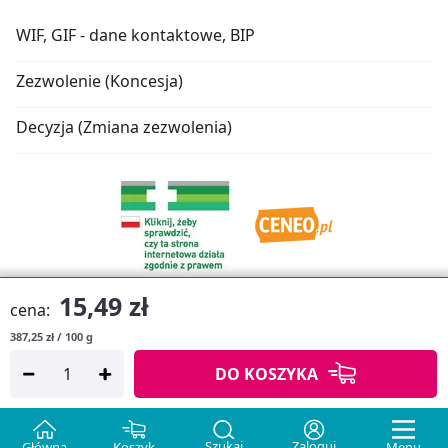
WIF, GIF - dane kontaktowe, BIP
Zezwolenie (Koncesja)
Decyzja (Zmiana zezwolenia)
15,49 zł
cena:
387,25 zł / 100 g
Oprogramowanie sklepu:
APTUSSHOP
DO KOSZYKA
Copyright © 2026
Projekt strony:
MEDICARE.PL
i
APTUS.PL
Szukaj
Zaloguj
Główna
Koszyk
Menu