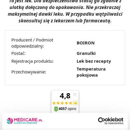
To jest lek. Dla bezpieczeństwa stosuj go zgodnie z
ulotką dołączoną do opakowania. Nie przekraczaj
maksymalnej dawki leku. W przypadku wątpliwości
skonsultuj się z lekarzem lub farmaceutą.
Producent / Podmiot
BOIRON
odpowiedzialny:
Postać:
Granulki
Rejestracja produktu:
Lek bez recepty
Temperatura
Przechowywanie:
pokojowa