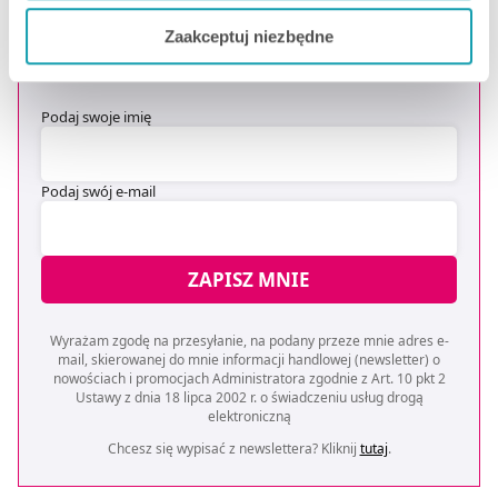
DOSTAWĘ
*
Jeżeli chcesz dostosować swoją zgodę i wybrać tylko
Zaakceptuj niezbędne
niektóre dodatkowe funkcje, z którymi wiąże się
* Oferta dotyczy zakupów powyżej 149 zł na wybrane formy
zbieranie danych o Twojej aktywności dokonaj
dostawy. Szczegóły w regulaminie -
kliknij tutaj
.
preferowanych przez Ciebie wyborów i kliknij „
Zarządzaj
Podaj swoje imię
zgodami
”.
Możesz również kliknąć „
Zaakceptuj niezbędne
”, co
Podaj swój e-mail
będzie oznaczało, że nie wyrażasz zgody na
pozyskiwanie od Ciebie danych, które nie są niezbędne
dla funkcjonowania Strony. Będzie się to jednak wiązało
ZAPISZ MNIE
z brakiem dostępu do wszystkich funkcjonalności
Strony.
Wyrażam zgodę na przesyłanie, na podany przeze mnie adres e-
mail, skierowanej do mnie informacji handlowej (newsletter) o
nowościach i promocjach Administratora zgodnie z Art. 10 pkt 2
Ustawy z dnia 18 lipca 2002 r. o świadczeniu usług drogą
elektroniczną
Chcesz się wypisać z newslettera? Kliknij
tutaj
.