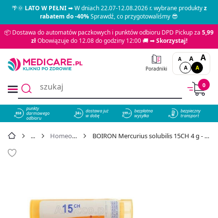
🌴🌞
LATO W PEŁNI
➡ W dniach 22.07-12.08.2026 r. wybrane produkty
z
rabatem do -40%
Sprawdź, co przygotowaliśmy 😎
📦 Dostawa do automatów paczkowych i punktów odbioru DPD Pickup za
5,99
zł
Obowiązuje do 12.08 do godziny 12:00 🚚 ➡
Skorzystaj!
A
A
A
A
A
Poradniki
0
punkty
dostawa już
bezpłatna
bezpieczny
darmowego
858
w dobę
wysyłka
transport
odbioru
Homeopatia
BOIRON Mercurius solubilis 15CH 4 g - cena 15,49 zł