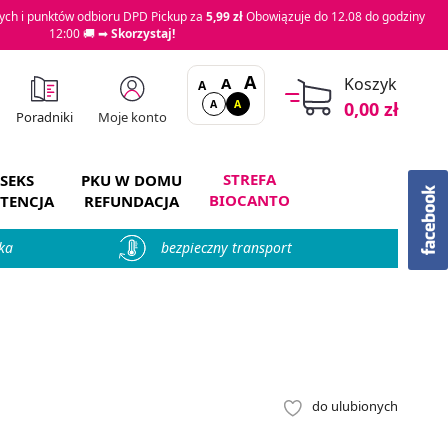
ch i punktów odbioru DPD Pickup za
5,99 zł
Obowiązuje do 12.08 do godziny
12:00 🚚 ➡
Skorzystaj!
A
A
Koszyk
A
A
A
0,00 zł
Moje konto
Poradniki
STREFA
SEKS
PKU W DOMU
BIOCANTO
TENCJA
REFUNDACJA
ka
bezpieczny transport
do ulubionych