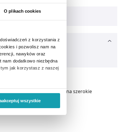
O plikach cookies
 doświadczeń z korzystania z
 cookies i pozwolisz nam na
erencji, nawyków oraz
est nam dodatkowo niezbędna
o tym jak korzystasz z naszej
 wiąże się zbieranie danych o
u różnych chorób. Ze względu na szerokie
i
”.
aakceptuj wszystkie
ody na pozyskiwanie od
ło z brakiem dostępu do