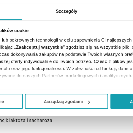
Szczegóły
E CI SIĘ PRZYDAĆ
 plików cookie
 lub pokrewnych technologii w celu zapewnienia Ci najlepszych
ikając „
Zaakceptuj wszystkie
” zgodzisz się na wszystkie pliki
dczas dokonywania zakupów na podstawie Twoich własnych pref
szej oferty indywidualnie do Twoich potrzeb. Część z plików j
rtalu oraz jego funkcjonalności. W zależności od funkcji, dane 
azywane do naszych Partnerów marketingowych i analitycznych.
ją zgodę i wybrać tylko niektóre dodatkowe funkcje, z którymi
iada wskazań leczniczych. Lek ten można stosować w leczeni
eferowanych przez Ciebie wyborów i kliknij „
Zarządzaj
zgodam
formacji związanych ze sposobem dawkowania.
ne
Zarządzaj zgodami
Z
kceptuj niezbędne
”, co będzie oznaczało, że nie wyrażasz zg
niezbędne dla funkcjonowania Strony. Będzie się to jednak wiąza
cji: laktoza i sacharoza
Strony.