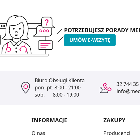
POTRZEBUJESZ PORADY ME
UMÓW E-WIZYTĘ
Biuro Obsługi Klienta
32 744 35
pon.-pt.
8:00 - 21:00
info@medi
sob.
8:00 - 19:00
INFORMACJE
ZAKUPY
O nas
Producenci