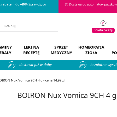
z rabatem do -40%
Sprawdź, co
📦 Dostawa do automatów paczkowy
Strefa okazji
AMINY
LEKI NA
SPRZĘT
HOMEOPATIA
ERAŁY
RECEPTĘ
MEDYCZNY
ZIOŁA
PO
dostawa już w dobę
bezpłatna wysył
OIRON Nux Vomica 9CH 4 g - cena 14,99 zł
BOIRON Nux Vomica 9CH 4 g