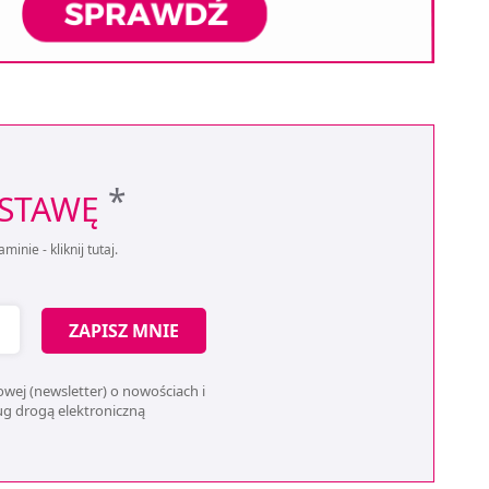
*
OSTAWĘ
aminie -
kliknij tutaj
.
ZAPISZ MNIE
wej (newsletter) o nowościach i
ług drogą elektroniczną