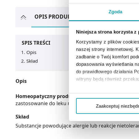
Zgoda
OPIS PRODUKTU
ARTYKUŁY
MOŻ
Niniejsza strona korzysta z
Korzystamy z plików cookies
SPIS TREŚCI
naszej strony internetowej. Kl
Opis
zadbanie o Twój komfort po
Skład
dopasowania wyświetlania na
do prawidłowego działania Po
witryny będą również przek
Opis
Jeżeli chcesz dostosować swo
Homeopatyczny produkt leczniczy
, który nie pos
Twojej aktywności dokonaj pr
zastosowanie do leku nie dodaje się ulotki, ani in
Zaakceptuj niezbęd
Skład
Możesz również kliknąć „
Zaa
Ciebie danych, które nie są 
Substancje powodujące alergie lub reakcje nietoleran
wszystkich funkcjonalności 