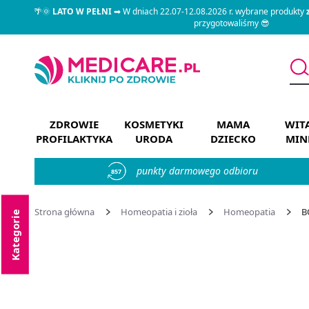
🌴🌞
LATO W PEŁNI
➡ W dniach 22.07-12.08.2026 r. wybrane produkty
przygotowaliśmy 😎
ZDROWIE
KOSMETYKI
MAMA
WIT
PROFILAKTYKA
URODA
DZIECKO
MIN
punkty darmowego odbioru
857
Strona główna
Homeopatia i zioła
Homeopatia
B
Kategorie