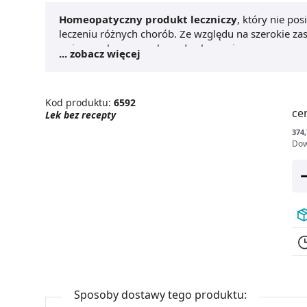
Homeopatyczny produkt leczniczy
, który nie po
leczeniu różnych chorób. Ze względu na szerokie zast
związanych ze sposobem dawkowania.
... zobacz więcej
Kod produktu:
6592
ce
Lek bez recepty
374,
Dow
Sposoby dostawy tego produktu: