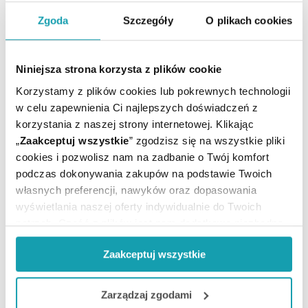
ARTYKUŁY
Zgoda
Szczegóły
O plikach cookies
MOŻE CI SIĘ PRZYDAĆ
Niniejsza strona korzysta z plików cookie
Korzystamy z plików cookies lub pokrewnych technologii
w celu zapewnienia Ci najlepszych doświadczeń z
korzystania z naszej strony internetowej. Klikając
„
Zaakceptuj wszystkie
” zgodzisz się na wszystkie pliki
cookies i pozwolisz nam na zadbanie o Twój komfort
podczas dokonywania zakupów na podstawie Twoich
własnych preferencji, nawyków oraz dopasowania
wyświetlania naszej oferty indywidualnie do Twoich
potrzeb. Część z plików jest nam dodatkowo niezbędna
do prawidłowego działania Portalu oraz jego
Zaakceptuj wszystkie
funkcjonalności. W zależności od funkcji, dane o tym jak
korzystasz z naszej witryny będą również przekazywane
Zapisz się do newslettera
do naszych Partnerów marketingowych i analitycznych.
Zarządzaj zgodami