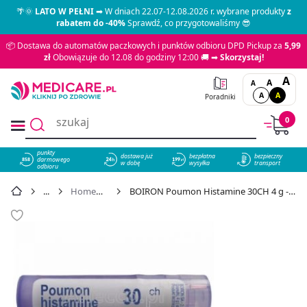
🌴🌞
LATO W PEŁNI
➡ W dniach 22.07-12.08.2026 r. wybrane produkty
z
rabatem do -40%
Sprawdź, co przygotowaliśmy 😎
📦 Dostawa do automatów paczkowych i punktów odbioru DPD Pickup za
5,99
zł
Obowiązuje do 12.08 do godziny 12:00 🚚 ➡
Skorzystaj!
A
A
A
A
A
Poradniki
0
punkty
dostawa już
bezpłatna
bezpieczny
darmowego
858
w dobę
wysyłka
transport
odbioru
Homeopatia
BOIRON Poumon Histamine 30CH 4 g - cena 18,49 zł