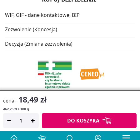
WIF, GIF - dane kontaktowe, BIP
Zezwolenie (Koncesja)
Decyzja (Zmiana zezwolenia)
18,49 zł
cena:
462,25 zł / 100 g
Oprogramowanie sklepu:
APTUSSHOP
DO KOSZYKA
Copyright © 2026
Projekt strony:
MEDICARE.PL
i
APTUS.PL