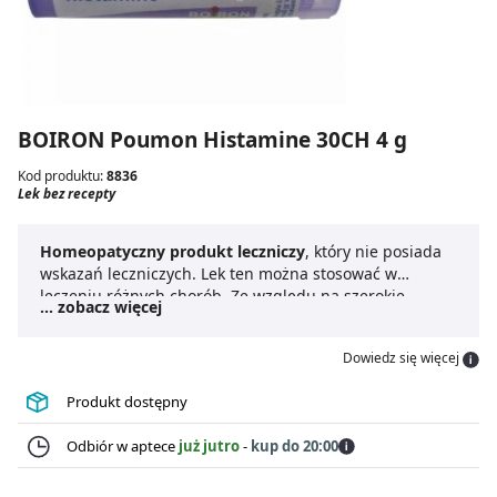
BOIRON Poumon Histamine 30CH 4 g
Kod produktu:
8836
Lek bez recepty
Homeopatyczny produkt leczniczy
, który nie posiada
wskazań leczniczych. Lek ten można stosować w
leczeniu różnych chorób. Ze względu na szerokie
... zobacz więcej
zastosowanie do leku nie dodaje się ulotki, ani
informacji związanych ze sposobem dawkowania.
Dowiedz się więcej
Produkt dostępny
Odbiór w aptece
już jutro
-
kup do 20:00