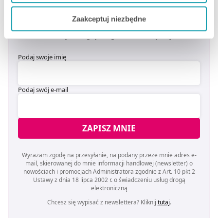
OTRZYMAJ KOD NA DARMOWĄ
Jeżeli chcesz dostosować swoją zgodę i wybrać tylko
DOSTAWĘ
*
Zaakceptuj niezbędne
niektóre dodatkowe funkcje, z którymi wiąże się
* Oferta dotyczy zakupów powyżej 149 zł na wybrane formy
zbieranie danych o Twojej aktywności dokonaj
dostawy. Szczegóły w regulaminie -
kliknij tutaj
.
preferowanych przez Ciebie wyborów i kliknij „
Zarządzaj
zgodami
”.
Podaj swoje imię
Możesz również kliknąć „
Zaakceptuj niezbędne
”, co
Podaj swój e-mail
będzie oznaczało, że nie wyrażasz zgody na
pozyskiwanie od Ciebie danych, które nie są niezbędne
dla funkcjonowania Strony. Będzie się to jednak wiązało
z brakiem dostępu do wszystkich funkcjonalności
ZAPISZ MNIE
Strony.
Wyrażam zgodę na przesyłanie, na podany przeze mnie adres e-
mail, skierowanej do mnie informacji handlowej (newsletter) o
nowościach i promocjach Administratora zgodnie z Art. 10 pkt 2
Ustawy z dnia 18 lipca 2002 r. o świadczeniu usług drogą
elektroniczną
Chcesz się wypisać z newslettera? Kliknij
tutaj
.