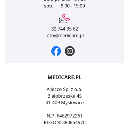
sob.
8:00 - 19:00
32 744 35 62
info@medicare.pl
MEDICARE.PL
Allecco Sp. z o.o.
Białobrzeska 45
41-409 Mysłowice
NIP: 6462972261
REGON: 380854970