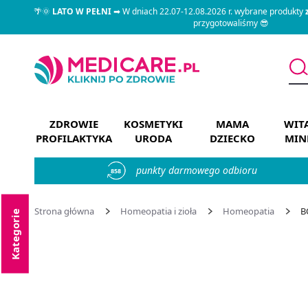
🌴🌞
LATO W PEŁNI
➡ W dniach 22.07-12.08.2026 r. wybrane produkty
przygotowaliśmy 😎
ZDROWIE
KOSMETYKI
MAMA
WIT
PROFILAKTYKA
URODA
DZIECKO
MIN
punkty darmowego odbioru
858
Strona główna
Homeopatia i zioła
Homeopatia
B
Kategorie