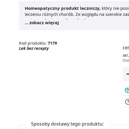
Homeopatyczny produkt leczniczy,
który nie pos
leczeniu różnych chorób. Ze względu na szerokie zast
związanych ze sposobem dawkowania.
... zobacz więcej
Kod produktu:
7179
ce
Lek bez recepty
387,
Dow
Sposoby dostawy tego produktu: