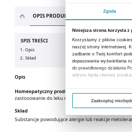
Zgoda
OPIS PRODUKTU
ARTYKUŁY
MOŻ
Niniejsza strona korzysta z
Korzystamy z plików cookies
SPIS TREŚCI
naszej strony internetowej. Kl
Opis
zadbanie o Twój komfort po
Skład
dopasowania wyświetlania na
do prawidłowego działania Po
witryny będą również przek
Opis
Jeżeli chcesz dostosować swo
Homeopatyczny produkt leczniczy
, który nie pos
Twojej aktywności dokonaj pr
zastosowanie do leku nie dodaje się ulotki, ani in
Zaakceptuj niezbęd
Skład
Możesz również kliknąć „
Zaa
Ciebie danych, które nie są 
Substancje powodujące alergie lub reakcje nietoleran
wszystkich funkcjonalności 