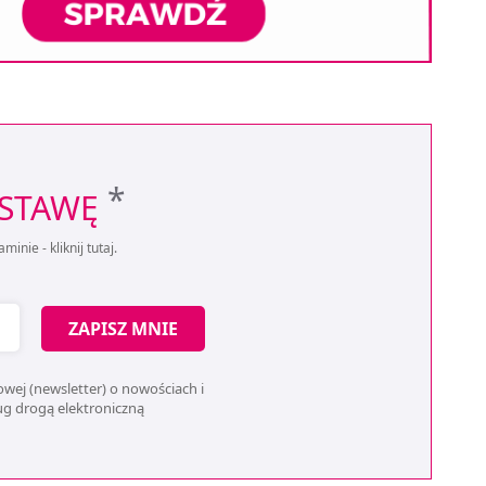
*
OSTAWĘ
aminie -
kliknij tutaj
.
ZAPISZ MNIE
wej (newsletter) o nowościach i
ług drogą elektroniczną