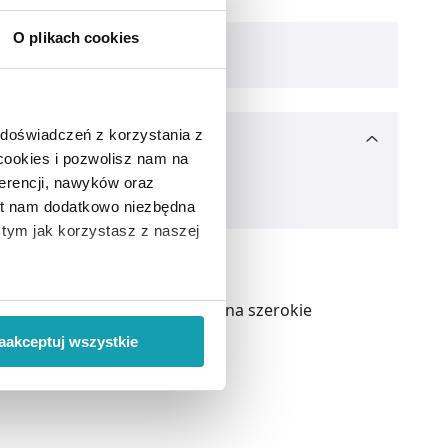
O plikach cookies
 doświadczeń z korzystania z
 cookies i pozwolisz nam na
erencji, nawyków oraz
est nam dodatkowo niezbędna
o tym jak korzystasz z naszej
 wiąże się zbieranie danych o
u różnych chorób. Ze względu na szerokie
i
”.
aakceptuj wszystkie
ody na pozyskiwanie od
ło z brakiem dostępu do