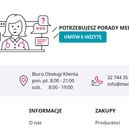
POTRZEBUJESZ PORADY ME
UMÓW E-WIZYTĘ
Biuro Obsługi Klienta
32 744 35
pon.-pt.
8:00 - 21:00
info@medi
sob.
8:00 - 19:00
INFORMACJE
ZAKUPY
O nas
Producenci