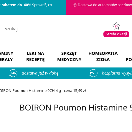
z rabatem do -40%
Sprawdź, co
📦 Dostawa do automatów paczkowy
Strefa okazji
AMINY
LEKI NA
SPRZĘT
HOMEOPATIA
ERAŁY
RECEPTĘ
MEDYCZNY
ZIOŁA
PO
dostawa już w dobę
bezpłatna wysył
OIRON Poumon Histamine 9CH 4 g - cena 15,49 zł
BOIRON Poumon Histamine 