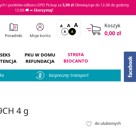
ch i punktów odbioru DPD Pickup za
5,99 zł
Obowiązuje do 12.08 do godziny
12:00 🚚 ➡
Skorzystaj!
A
A
Koszyk
A
A
A
0,00 zł
Moje konto
Poradniki
STREFA
SEKS
PKU W DOMU
BIOCANTO
TENCJA
REFUNDACJA
ka
bezpieczny transport
9CH 4 g
do ulubionych