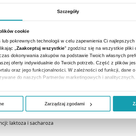
Szczegóły
E CI SIĘ PRZYDAĆ
 plików cookie
 lub pokrewnych technologii w celu zapewnienia Ci najlepszych
ikając „
Zaakceptuj wszystkie
” zgodzisz się na wszystkie pliki
dczas dokonywania zakupów na podstawie Twoich własnych pref
szej oferty indywidualnie do Twoich potrzeb. Część z plików j
rtalu oraz jego funkcjonalności. W zależności od funkcji, dane 
azywane do naszych Partnerów marketingowych i analitycznych.
ją zgodę i wybrać tylko niektóre dodatkowe funkcje, z którymi
iada wskazań leczniczych. Lek ten można stosować w leczeni
eferowanych przez Ciebie wyborów i kliknij „
Zarządzaj
zgodam
formacji związanych ze sposobem dawkowania.
ne
Zarządzaj zgodami
Z
kceptuj niezbędne
”, co będzie oznaczało, że nie wyrażasz zg
niezbędne dla funkcjonowania Strony. Będzie się to jednak wiąza
cji: laktoza i sacharoza
Strony.