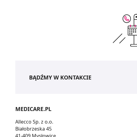
BĄDŹMY W KONTAKCIE
MEDICARE.PL
Allecco Sp. z o.o.
Białobrzeska 45
41-409 Mysłowice