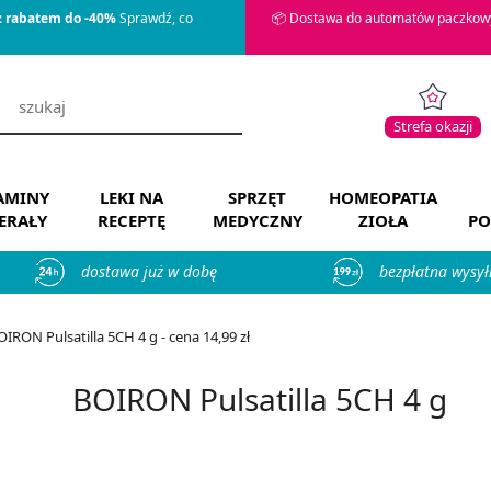
z rabatem do -40%
Sprawdź, co
📦 Dostawa do automatów paczkowy
Strefa okazji
AMINY
LEKI NA
SPRZĘT
HOMEOPATIA
ERAŁY
RECEPTĘ
MEDYCZNY
ZIOŁA
PO
dostawa już w dobę
bezpłatna wysył
OIRON Pulsatilla 5CH 4 g - cena 14,99 zł
BOIRON Pulsatilla 5CH 4 g