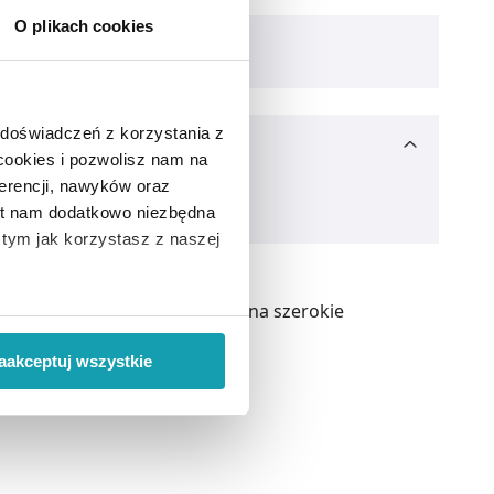
O plikach cookies
 doświadczeń z korzystania z
 cookies i pozwolisz nam na
erencji, nawyków oraz
est nam dodatkowo niezbędna
o tym jak korzystasz z naszej
u różnych chorób. Ze względu na szerokie
 wiąże się zbieranie danych o
i
”.
aakceptuj wszystkie
ody na pozyskiwanie od
ło z brakiem dostępu do