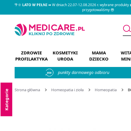
🌴🌞
LATO W PEŁNI
➡ W dniach 22.07-12.08.2026 r. wybrane produkty
przygotowaliśmy 😎
ZDROWIE
KOSMETYKI
MAMA
WIT
PROFILAKTYKA
URODA
DZIECKO
MIN
punkty darmowego odbioru
858
Strona główna
Homeopatia i zioła
Homeopatia
B
Kategorie