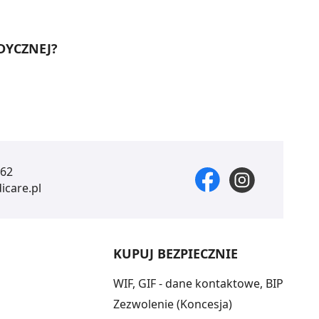
DYCZNEJ?
 62
care.pl
KUPUJ BEZPIECZNIE
WIF, GIF - dane kontaktowe, BIP
Zezwolenie (Koncesja)