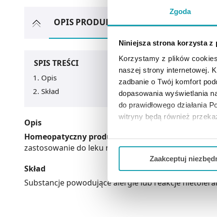
Zgoda
OPIS PRODUKTU
ARTYKUŁY
MOŻ
Niniejsza strona korzysta z
Korzystamy z plików cookies
SPIS TREŚCI
naszej strony internetowej. Kl
Opis
zadbanie o Twój komfort po
Skład
dopasowania wyświetlania na
do prawidłowego działania Po
witryny będą również przek
Opis
Homeopatyczny produkt leczniczy
, który nie pos
Jeżeli chcesz dostosować swo
zastosowanie do leku nie dodaje się ulotki, ani in
Twojej aktywności dokonaj pr
Zaakceptuj niezbęd
Skład
Możesz również kliknąć „
Zaa
Substancje powodujące alergie lub reakcje nietoleran
Ciebie danych, które nie są 
wszystkich funkcjonalności 