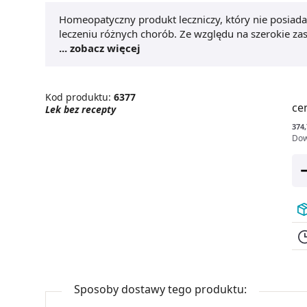
Homeopatyczny produkt leczniczy, który nie posiad
leczeniu różnych chorób. Ze względu na szerokie zast
związanych ze sposobem dawkowania.
... zobacz więcej
Kod produktu:
6377
ce
Lek bez recepty
374,
Dow
Sposoby dostawy tego produktu: