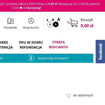
ch i punktów odbioru DPD Pickup za
5,99 zł
Obowiązuje do 12.08 do godziny
12:00 🚚 ➡
Skorzystaj!
A
A
Koszyk
A
A
A
0,00 zł
Moje konto
Poradniki
STREFA
SEKS
PKU W DOMU
BIOCANTO
TENCJA
REFUNDACJA
ka
bezpieczny transport
do ulubionych