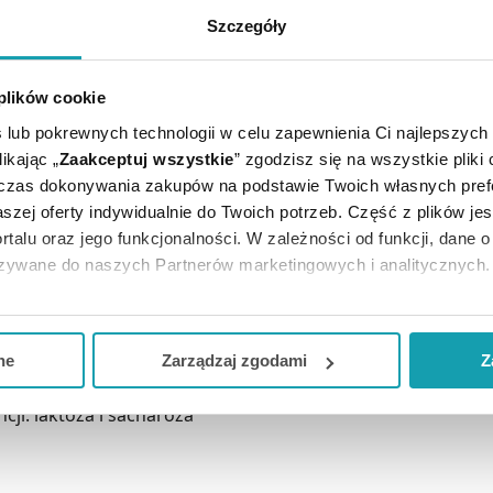
Szczegóły
E CI SIĘ PRZYDAĆ
 plików cookie
 lub pokrewnych technologii w celu zapewnienia Ci najlepszych
ikając „
Zaakceptuj wszystkie
” zgodzisz się na wszystkie pliki
dczas dokonywania zakupów na podstawie Twoich własnych pref
szej oferty indywidualnie do Twoich potrzeb. Część z plików j
rtalu oraz jego funkcjonalności. W zależności od funkcji, dane 
azywane do naszych Partnerów marketingowych i analitycznych.
iada wskazań leczniczych. Lek ten można stosować w leczeni
ją zgodę i wybrać tylko niektóre dodatkowe funkcje, z którymi
formacji związanych ze sposobem dawkowania.
eferowanych przez Ciebie wyborów i kliknij „
Zarządzaj
zgodam
ne
Zarządzaj zgodami
Z
kceptuj niezbędne
”, co będzie oznaczało, że nie wyrażasz zg
cji: laktoza i sacharoza
niezbędne dla funkcjonowania Strony. Będzie się to jednak wiąza
Strony.