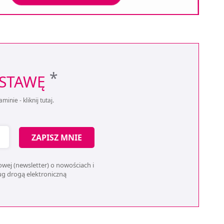
*
OSTAWĘ
aminie -
kliknij tutaj
.
ZAPISZ MNIE
wej (newsletter) o nowościach i
ług drogą elektroniczną