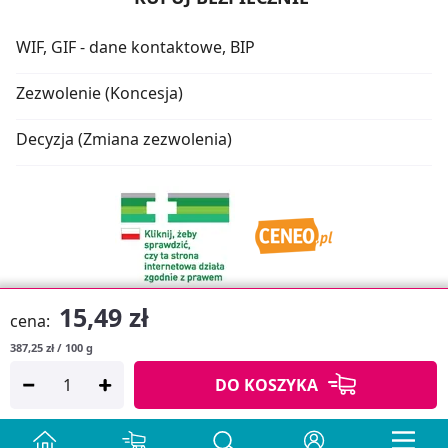
WIF, GIF - dane kontaktowe, BIP
Zezwolenie (Koncesja)
Decyzja (Zmiana zezwolenia)
15,49 zł
cena:
387,25 zł / 100 g
Oprogramowanie sklepu:
APTUSSHOP
DO KOSZYKA
Copyright © 2026
Projekt strony:
MEDICARE.PL
i
APTUS.PL