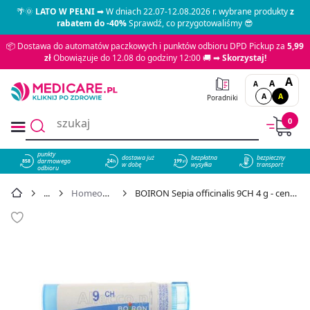
🌴🌞
LATO W PEŁNI
➡ W dniach 22.07-12.08.2026 r. wybrane produkty
z
rabatem do -40%
Sprawdź, co przygotowaliśmy 😎
📦 Dostawa do automatów paczkowych i punktów odbioru DPD Pickup za
5,99
zł
Obowiązuje do 12.08 do godziny 12:00 🚚 ➡
Skorzystaj!
A
A
A
A
A
Poradniki
0
punkty
dostawa już
bezpłatna
bezpieczny
darmowego
858
w dobę
wysyłka
transport
odbioru
Homeopatia
BOIRON Sepia officinalis 9CH 4 g - cena 15,49 zł