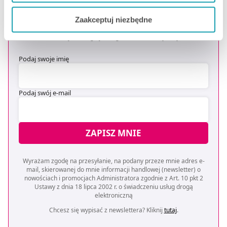
OTRZYMAJ KOD NA DARMOWĄ
Jeżeli chcesz dostosować swoją zgodę i wybrać tylko
DOSTAWĘ
*
Zaakceptuj niezbędne
niektóre dodatkowe funkcje, z którymi wiąże się
* Oferta dotyczy zakupów powyżej 149 zł na wybrane formy
zbieranie danych o Twojej aktywności dokonaj
dostawy. Szczegóły w regulaminie -
kliknij tutaj
.
preferowanych przez Ciebie wyborów i kliknij „
Zarządzaj
zgodami
”.
Podaj swoje imię
Możesz również kliknąć „
Zaakceptuj niezbędne
”, co
Podaj swój e-mail
będzie oznaczało, że nie wyrażasz zgody na
pozyskiwanie od Ciebie danych, które nie są niezbędne
dla funkcjonowania Strony. Będzie się to jednak wiązało
ZAPISZ MNIE
z brakiem dostępu do wszystkich funkcjonalności
Strony.
Wyrażam zgodę na przesyłanie, na podany przeze mnie adres e-
mail, skierowanej do mnie informacji handlowej (newsletter) o
nowościach i promocjach Administratora zgodnie z Art. 10 pkt 2
Ustawy z dnia 18 lipca 2002 r. o świadczeniu usług drogą
elektroniczną
Chcesz się wypisać z newslettera? Kliknij
tutaj
.