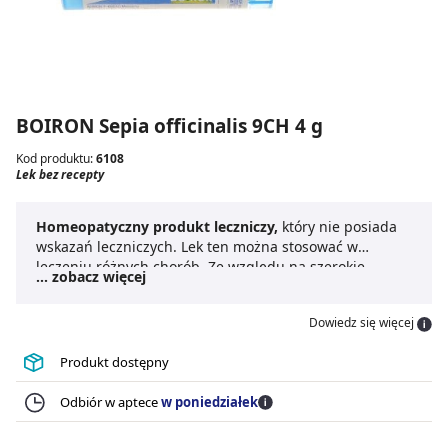
BOIRON Sepia officinalis 9CH 4 g
Kod produktu:
6108
Lek bez recepty
Homeopatyczny produkt leczniczy,
który nie posiada
wskazań leczniczych. Lek ten można stosować w
leczeniu różnych chorób. Ze względu na szerokie
... zobacz więcej
zastosowanie do leku nie dodaje się ulotki, ani
informacji związanych ze sposobem dawkowania.
Dowiedz się więcej
Produkt dostępny
Odbiór w aptece
w poniedziałek