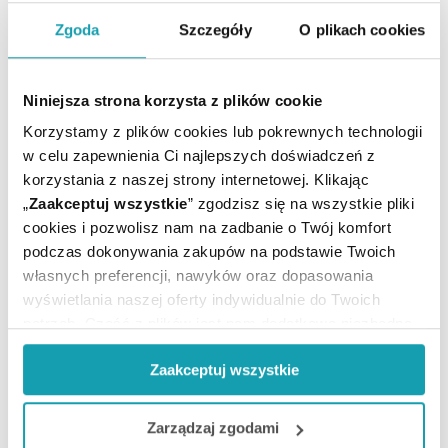
ARTYKUŁY
Zgoda
Szczegóły
O plikach cookies
MOŻE CI SIĘ PRZYDAĆ
Niniejsza strona korzysta z plików cookie
Korzystamy z plików cookies lub pokrewnych technologii
w celu zapewnienia Ci najlepszych doświadczeń z
korzystania z naszej strony internetowej. Klikając
„
Zaakceptuj wszystkie
” zgodzisz się na wszystkie pliki
cookies i pozwolisz nam na zadbanie o Twój komfort
podczas dokonywania zakupów na podstawie Twoich
własnych preferencji, nawyków oraz dopasowania
wyświetlania naszej oferty indywidualnie do Twoich
potrzeb. Część z plików jest nam dodatkowo niezbędna
do prawidłowego działania Portalu oraz jego
Zaakceptuj wszystkie
funkcjonalności. W zależności od funkcji, dane o tym jak
korzystasz z naszej witryny będą również przekazywane
Zapisz się do newslettera
do naszych Partnerów marketingowych i analitycznych.
Zarządzaj zgodami