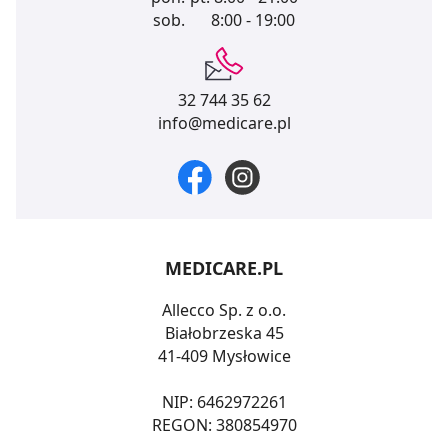
sob.
8:00 - 19:00
32 744 35 62
info@medicare.pl
MEDICARE.PL
Allecco Sp. z o.o.
Białobrzeska 45
41-409 Mysłowice
NIP: 6462972261
REGON: 380854970