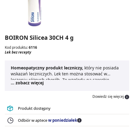
BOIRON Silicea 30CH 4 g
Kod produktu:
6116
Lek bez recepty
Homeopatyczny produkt leczniczy,
który nie posiada
wskazań leczniczych. Lek ten można stosować w
leczeniu różnych chorób. Ze względu na szerokie
... zobacz więcej
zastosowanie do leku nie dodaje się ulotki, ani
informacji związanych ze sposobem dawkowania.
Dowiedz się więcej
Produkt dostępny
Odbiór w aptece
w poniedziałek