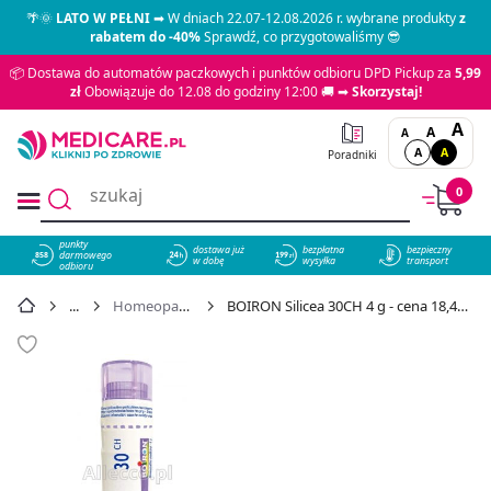
🌴🌞
LATO W PEŁNI
➡ W dniach 22.07-12.08.2026 r. wybrane produkty
z
rabatem do -40%
Sprawdź, co przygotowaliśmy 😎
📦 Dostawa do automatów paczkowych i punktów odbioru DPD Pickup za
5,99
zł
Obowiązuje do 12.08 do godziny 12:00 🚚 ➡
Skorzystaj!
A
A
A
A
A
Poradniki
0
punkty
dostawa już
bezpłatna
bezpieczny
darmowego
858
w dobę
wysyłka
transport
odbioru
Homeopatia
BOIRON Silicea 30CH 4 g - cena 18,49 zł