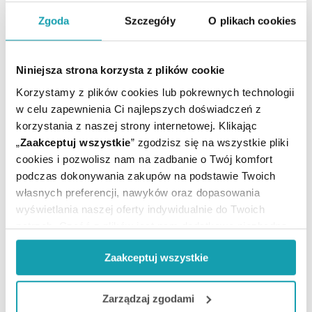
ARTYKUŁY
Zgoda
Szczegóły
O plikach cookies
MOŻE CI SIĘ PRZYDAĆ
Niniejsza strona korzysta z plików cookie
Korzystamy z plików cookies lub pokrewnych technologii
w celu zapewnienia Ci najlepszych doświadczeń z
korzystania z naszej strony internetowej. Klikając
„
Zaakceptuj wszystkie
” zgodzisz się na wszystkie pliki
cookies i pozwolisz nam na zadbanie o Twój komfort
podczas dokonywania zakupów na podstawie Twoich
własnych preferencji, nawyków oraz dopasowania
wyświetlania naszej oferty indywidualnie do Twoich
potrzeb. Część z plików jest nam dodatkowo niezbędna
do prawidłowego działania Portalu oraz jego
Zaakceptuj wszystkie
funkcjonalności. W zależności od funkcji, dane o tym jak
korzystasz z naszej witryny będą również przekazywane
Zapisz się do newslettera
do naszych Partnerów marketingowych i analitycznych.
Zarządzaj zgodami