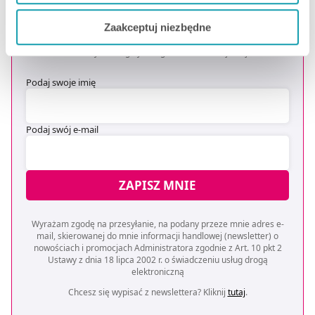
OTRZYMAJ KOD NA DARMOWĄ
Jeżeli chcesz dostosować swoją zgodę i wybrać tylko
DOSTAWĘ
*
Zaakceptuj niezbędne
niektóre dodatkowe funkcje, z którymi wiąże się
* Oferta dotyczy zakupów powyżej 149 zł na wybrane formy
zbieranie danych o Twojej aktywności dokonaj
dostawy. Szczegóły w regulaminie -
kliknij tutaj
.
preferowanych przez Ciebie wyborów i kliknij „
Zarządzaj
zgodami
”.
Podaj swoje imię
Możesz również kliknąć „
Zaakceptuj niezbędne
”, co
Podaj swój e-mail
będzie oznaczało, że nie wyrażasz zgody na
pozyskiwanie od Ciebie danych, które nie są niezbędne
dla funkcjonowania Strony. Będzie się to jednak wiązało
z brakiem dostępu do wszystkich funkcjonalności
ZAPISZ MNIE
Strony.
Wyrażam zgodę na przesyłanie, na podany przeze mnie adres e-
mail, skierowanej do mnie informacji handlowej (newsletter) o
nowościach i promocjach Administratora zgodnie z Art. 10 pkt 2
Ustawy z dnia 18 lipca 2002 r. o świadczeniu usług drogą
elektroniczną
Chcesz się wypisać z newslettera? Kliknij
tutaj
.