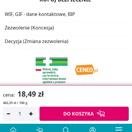
WIF, GIF - dane kontaktowe, BIP
Zezwolenie (Koncesja)
Decyzja (Zmiana zezwolenia)
18,49 zł
cena:
462,25 zł / 100 g
Oprogramowanie sklepu:
APTUSSHOP
DO KOSZYKA
Copyright © 2026
Projekt strony:
MEDICARE.PL
i
APTUS.PL