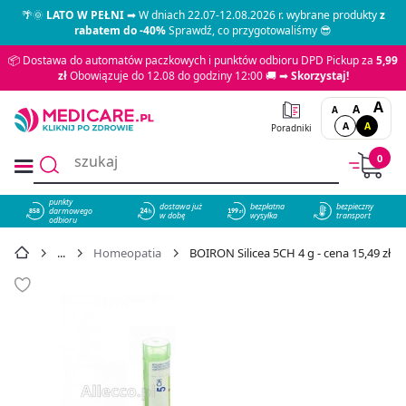
🌴🌞
LATO W PEŁNI
➡ W dniach 22.07-12.08.2026 r. wybrane produkty
z
rabatem do -40%
Sprawdź, co przygotowaliśmy 😎
📦 Dostawa do automatów paczkowych i punktów odbioru DPD Pickup za
5,99
zł
Obowiązuje do 12.08 do godziny 12:00 🚚 ➡
Skorzystaj!
A
A
A
A
A
Poradniki
0
punkty
dostawa już
bezpłatna
bezpieczny
darmowego
858
w dobę
wysyłka
transport
odbioru
Homeopatia
BOIRON Silicea 5CH 4 g - cena 15,49 zł