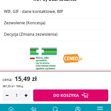
WIF, GIF - dane kontaktowe, BIP
Zezwolenie (Koncesja)
Decyzja (Zmiana zezwolenia)
15,49 zł
cena:
387,25 zł / 100 g
Oprogramowanie sklepu:
APTUSSHOP
DO KOSZYKA
Copyright © 2026
Projekt strony:
MEDICARE.PL
i
APTUS.PL