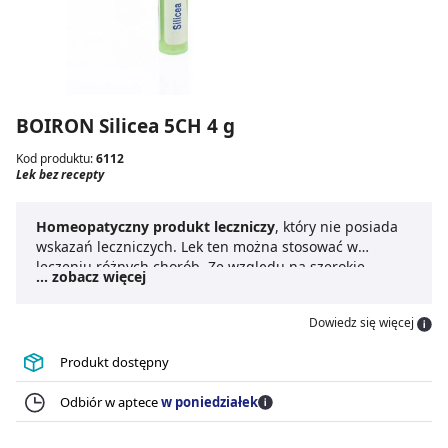
BOIRON Silicea 5CH 4 g
Kod produktu:
6112
Lek bez recepty
Homeopatyczny produkt leczniczy
, który nie posiada
wskazań leczniczych. Lek ten można stosować w
leczeniu różnych chorób. Ze względu na szerokie
... zobacz więcej
zastosowanie do leku nie dodaje się ulotki, ani
informacji związanych ze sposobem dawkowania.
Dowiedz się więcej
Produkt dostępny
Odbiór w aptece
w poniedziałek