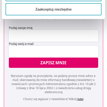
OTRZYMAJ KOD NA DARMOWĄ
Jeżeli chcesz dostosować swoją zgodę i wybrać tylko
DOSTAWĘ
*
Zaakceptuj niezbędne
niektóre dodatkowe funkcje, z którymi wiąże się
* Oferta dotyczy zakupów powyżej 149 zł na wybrane formy
zbieranie danych o Twojej aktywności dokonaj
dostawy. Szczegóły w regulaminie -
kliknij tutaj
.
preferowanych przez Ciebie wyborów i kliknij „
Zarządzaj
Podaj swoje imię
zgodami
”.
Możesz również kliknąć „
Zaakceptuj niezbędne
”, co
Podaj swój e-mail
będzie oznaczało, że nie wyrażasz zgody na
pozyskiwanie od Ciebie danych, które nie są niezbędne
dla funkcjonowania Strony. Będzie się to jednak wiązało
ZAPISZ MNIE
z brakiem dostępu do wszystkich funkcjonalności
Strony.
Wyrażam zgodę na przesyłanie, na podany przeze mnie adres e-
mail, skierowanej do mnie informacji handlowej (newsletter) o
nowościach i promocjach Administratora zgodnie z Art. 10 pkt 2
Ustawy z dnia 18 lipca 2002 r. o świadczeniu usług drogą
elektroniczną
Chcesz się wypisać z newslettera? Kliknij
tutaj
.