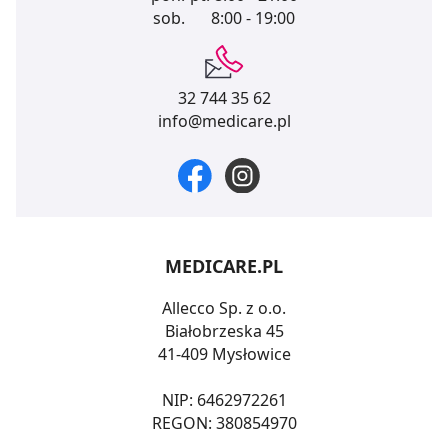
sob.
8:00 - 19:00
32 744 35 62
info@medicare.pl
MEDICARE.PL
Allecco Sp. z o.o.
Białobrzeska 45
41-409 Mysłowice
NIP: 6462972261
REGON: 380854970