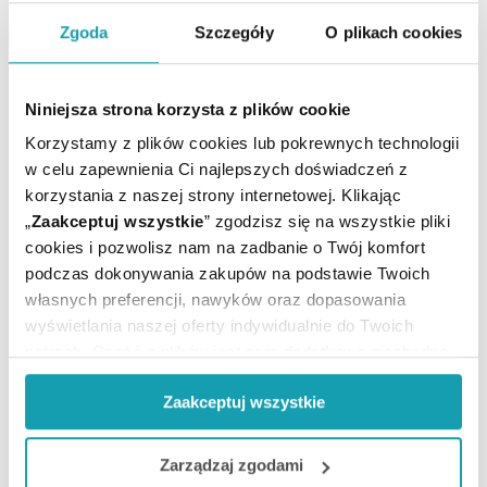
ARTYKUŁY
Zgoda
Szczegóły
O plikach cookies
MOŻE CI SIĘ PRZYDAĆ
Niniejsza strona korzysta z plików cookie
Korzystamy z plików cookies lub pokrewnych technologii
w celu zapewnienia Ci najlepszych doświadczeń z
korzystania z naszej strony internetowej. Klikając
„
Zaakceptuj wszystkie
” zgodzisz się na wszystkie pliki
cookies i pozwolisz nam na zadbanie o Twój komfort
podczas dokonywania zakupów na podstawie Twoich
własnych preferencji, nawyków oraz dopasowania
wyświetlania naszej oferty indywidualnie do Twoich
potrzeb. Część z plików jest nam dodatkowo niezbędna
do prawidłowego działania Portalu oraz jego
Zaakceptuj wszystkie
funkcjonalności. W zależności od funkcji, dane o tym jak
korzystasz z naszej witryny będą również przekazywane
Zapisz się do newslettera
do naszych Partnerów marketingowych i analitycznych.
Zarządzaj zgodami