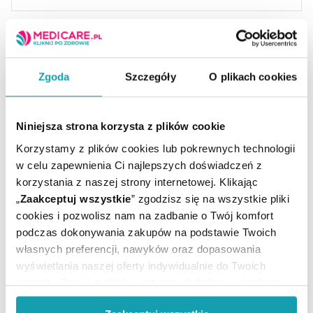
Zgoda
Szczegóły
O plikach cookies
ARTYKUŁY
Niniejsza strona korzysta z plików cookie
Korzystamy z plików cookies lub pokrewnych technologii
w celu zapewnienia Ci najlepszych doświadczeń z
MOŻE CI SIĘ PRZYDAĆ
korzystania z naszej strony internetowej. Klikając
„
Zaakceptuj wszystkie
” zgodzisz się na wszystkie pliki
cookies i pozwolisz nam na zadbanie o Twój komfort
podczas dokonywania zakupów na podstawie Twoich
własnych preferencji, nawyków oraz dopasowania
wyświetlania naszej oferty indywidualnie do Twoich
potrzeb. Część z plików jest nam dodatkowo niezbędna
do prawidłowego działania Portalu oraz jego