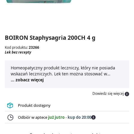
BOIRON Staphysagria 200CH 4 g
Kod produktu:
23266
Lek bez recepty
Homeopatyczny produkt leczniczy, który nie posiada
wskazań leczniczych. Lek ten można stosować w
leczeniu różnych chorób. Ze względu na szerokie
... zobacz więcej
zastosowanie do leku nie dodaje się ulotki, ani
informacji związanych ze sposobem dawkowania.
Dowiedz się więcej
Produkt dostępny
Odbiór w aptece
już jutro
-
kup do 20:00