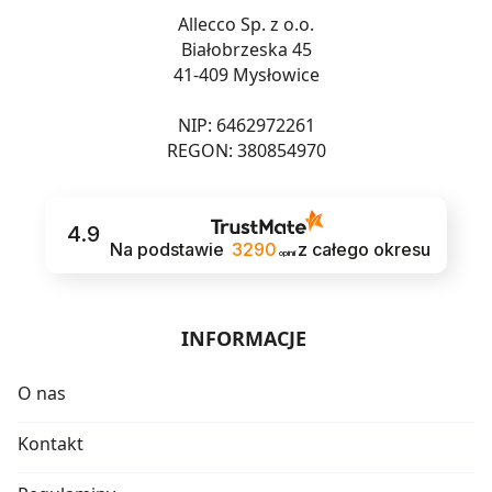
Allecco Sp. z o.o.
Białobrzeska 45
41-409 Mysłowice
NIP: 6462972261
REGON: 380854970
4.9
Na podstawie
3290
z całego okresu
opinii
INFORMACJE
O nas
Kontakt