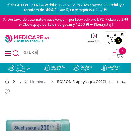
🌴🌞
LATO W PEŁNI
➡ W dniach 22.07-12.08.2026 r. wybrane produkty
z
rabatem do -40%
Sprawdź, co przygotowaliśmy 😎
📦 Dostawa do automatów paczkowych i punktów odbioru DPD Pickup za
5,99
zł
Obowiązuje do 12.08 do godziny 12:00 🚚 ➡
Skorzystaj!
A
A
A
A
A
Poradniki
0
punkty
dostawa już
bezpłatna
bezpieczny
darmowego
858
w dobę
wysyłka
transport
odbioru
Homeopatia
BOIRON Staphysagria 200CH 4 g - cena 23,49 zł