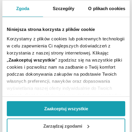
ARTYKUŁY
Zgoda
Szczegóły
O plikach cookies
MOŻE CI SIĘ PRZYDAĆ
Niniejsza strona korzysta z plików cookie
Korzystamy z plików cookies lub pokrewnych technologii
w celu zapewnienia Ci najlepszych doświadczeń z
korzystania z naszej strony internetowej. Klikając
„
Zaakceptuj wszystkie
” zgodzisz się na wszystkie pliki
cookies i pozwolisz nam na zadbanie o Twój komfort
podczas dokonywania zakupów na podstawie Twoich
własnych preferencji, nawyków oraz dopasowania
wyświetlania naszej oferty indywidualnie do Twoich
potrzeb. Część z plików jest nam dodatkowo niezbędna
do prawidłowego działania Portalu oraz jego
Zaakceptuj wszystkie
funkcjonalności. W zależności od funkcji, dane o tym jak
korzystasz z naszej witryny będą również przekazywane
Zapisz się do newslettera
do naszych Partnerów marketingowych i analitycznych.
Zarządzaj zgodami