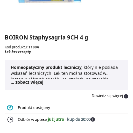
BOIRON Staphysagria 9CH 4 g
Kod produktu:
11884
Lek bez recepty
Homeopatyczny produkt leczniczy,
który nie posiada
wskazań leczniczych. Lek ten można stosować w
leczeniu różnych chorób. Ze względu na szerokie
... zobacz więcej
zastosowanie do leku nie dodaje się ulotki, ani
informacji związanych ze sposobem dawkowania.
Dowiedz się więcej
Produkt dostępny
Odbiór w aptece
już jutro
-
kup do 20:00