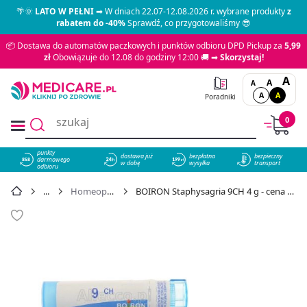
🌴🌞
LATO W PEŁNI
➡ W dniach 22.07-12.08.2026 r. wybrane produkty
z
rabatem do -40%
Sprawdź, co przygotowaliśmy 😎
📦 Dostawa do automatów paczkowych i punktów odbioru DPD Pickup za
5,99
zł
Obowiązuje do 12.08 do godziny 12:00 🚚 ➡
Skorzystaj!
A
A
A
A
A
Poradniki
0
punkty
dostawa już
bezpłatna
bezpieczny
darmowego
858
w dobę
wysyłka
transport
odbioru
Homeopatia
BOIRON Staphysagria 9CH 4 g - cena 14,99 zł