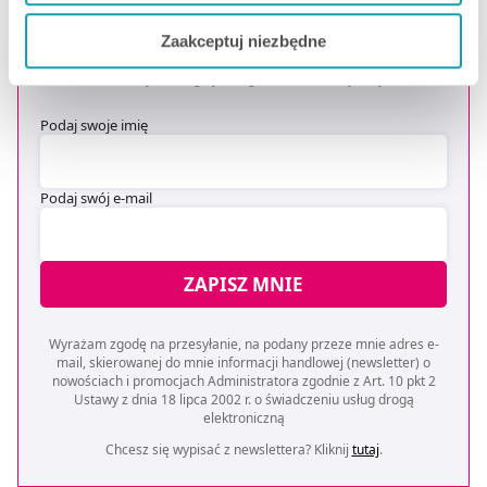
OTRZYMAJ KOD NA DARMOWĄ
Jeżeli chcesz dostosować swoją zgodę i wybrać tylko
DOSTAWĘ
*
Zaakceptuj niezbędne
niektóre dodatkowe funkcje, z którymi wiąże się
* Oferta dotyczy zakupów powyżej 149 zł na wybrane formy
zbieranie danych o Twojej aktywności dokonaj
dostawy. Szczegóły w regulaminie -
kliknij tutaj
.
preferowanych przez Ciebie wyborów i kliknij „
Zarządzaj
Podaj swoje imię
zgodami
”.
Możesz również kliknąć „
Zaakceptuj niezbędne
”, co
Podaj swój e-mail
będzie oznaczało, że nie wyrażasz zgody na
pozyskiwanie od Ciebie danych, które nie są niezbędne
dla funkcjonowania Strony. Będzie się to jednak wiązało
ZAPISZ MNIE
z brakiem dostępu do wszystkich funkcjonalności
Strony.
Wyrażam zgodę na przesyłanie, na podany przeze mnie adres e-
mail, skierowanej do mnie informacji handlowej (newsletter) o
nowościach i promocjach Administratora zgodnie z Art. 10 pkt 2
Ustawy z dnia 18 lipca 2002 r. o świadczeniu usług drogą
elektroniczną
Chcesz się wypisać z newslettera? Kliknij
tutaj
.