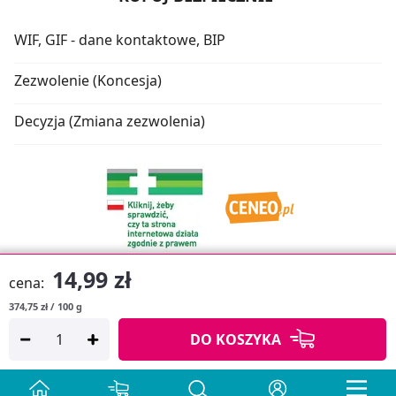
WIF, GIF - dane kontaktowe, BIP
Zezwolenie (Koncesja)
Decyzja (Zmiana zezwolenia)
14,99 zł
cena:
374,75 zł / 100 g
Oprogramowanie sklepu:
APTUSSHOP
DO KOSZYKA
Copyright © 2026
Projekt strony:
MEDICARE.PL
i
APTUS.PL