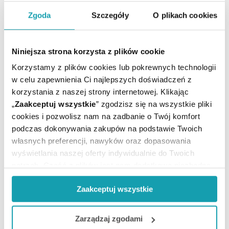
ARTYKUŁY
Zgoda
Szczegóły
O plikach cookies
MOŻE CI SIĘ PRZYDAĆ
Niniejsza strona korzysta z plików cookie
Korzystamy z plików cookies lub pokrewnych technologii
w celu zapewnienia Ci najlepszych doświadczeń z
korzystania z naszej strony internetowej. Klikając
„
Zaakceptuj wszystkie
” zgodzisz się na wszystkie pliki
cookies i pozwolisz nam na zadbanie o Twój komfort
podczas dokonywania zakupów na podstawie Twoich
własnych preferencji, nawyków oraz dopasowania
wyświetlania naszej oferty indywidualnie do Twoich
potrzeb. Część z plików jest nam dodatkowo niezbędna
do prawidłowego działania Portalu oraz jego
Zaakceptuj wszystkie
funkcjonalności. W zależności od funkcji, dane o tym jak
korzystasz z naszej witryny będą również przekazywane
Zapisz się do newslettera
do naszych Partnerów marketingowych i analitycznych.
Zarządzaj zgodami