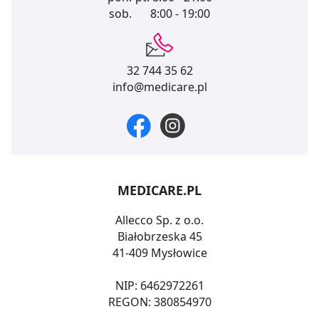
sob.
8:00 - 19:00
32 744 35 62
info@medicare.pl
MEDICARE.PL
Allecco Sp. z o.o.
Białobrzeska 45
41-409 Mysłowice
NIP: 6462972261
REGON: 380854970