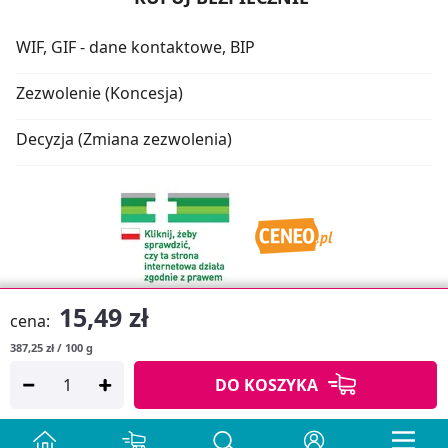
WIF, GIF - dane kontaktowe, BIP
Zezwolenie (Koncesja)
Decyzja (Zmiana zezwolenia)
15,49 zł
cena:
387,25 zł / 100 g
Oprogramowanie sklepu:
APTUSSHOP
DO KOSZYKA
Copyright © 2026
Projekt strony:
MEDICARE.PL
i
APTUS.PL