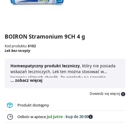
BOIRON Stramonium 9CH 4 g
Kod produktu:
6102
Lek bez recepty
Homeopatyczny produkt leczniczy
, który nie posiada
wskazań leczniczych. Lek ten można stosować w
leczeniu różnych chorób. Ze względu na szerokie
... zobacz więcej
zastosowanie do leku nie dodaje się ulotki, ani
informacji związanych ze sposobem dawkowania
Dowiedz się więcej
Produkt dostępny
Odbiór w aptece
już jutro
-
kup do 20:00