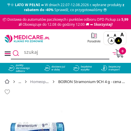
🌴🌞
LATO W PEŁNI
➡ W dniach 22.07-12.08.2026 r. wybrane produkty
z
rabatem do -40%
Sprawdź, co przygotowaliśmy 😎
📦 Dostawa do automatów paczkowych i punktów odbioru DPD Pickup za
5,99
zł
Obowiązuje do 12.08 do godziny 12:00 🚚 ➡
Skorzystaj!
A
A
A
A
A
Poradniki
0
punkty
dostawa już
bezpłatna
bezpieczny
darmowego
857
w dobę
wysyłka
transport
odbioru
Homeopatia
BOIRON Stramonium 9CH 4 g - cena 15,49 zł