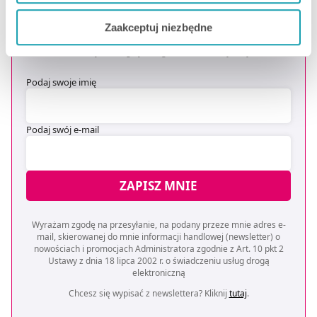
OTRZYMAJ KOD NA DARMOWĄ
Jeżeli chcesz dostosować swoją zgodę i wybrać tylko
DOSTAWĘ
*
Zaakceptuj niezbędne
niektóre dodatkowe funkcje, z którymi wiąże się
* Oferta dotyczy zakupów powyżej 149 zł na wybrane formy
zbieranie danych o Twojej aktywności dokonaj
dostawy. Szczegóły w regulaminie -
kliknij tutaj
.
preferowanych przez Ciebie wyborów i kliknij „
Zarządzaj
zgodami
”.
Podaj swoje imię
Możesz również kliknąć „
Zaakceptuj niezbędne
”, co
Podaj swój e-mail
będzie oznaczało, że nie wyrażasz zgody na
pozyskiwanie od Ciebie danych, które nie są niezbędne
dla funkcjonowania Strony. Będzie się to jednak wiązało
ZAPISZ MNIE
z brakiem dostępu do wszystkich funkcjonalności
Strony.
Wyrażam zgodę na przesyłanie, na podany przeze mnie adres e-
mail, skierowanej do mnie informacji handlowej (newsletter) o
nowościach i promocjach Administratora zgodnie z Art. 10 pkt 2
Ustawy z dnia 18 lipca 2002 r. o świadczeniu usług drogą
elektroniczną
Chcesz się wypisać z newslettera? Kliknij
tutaj
.