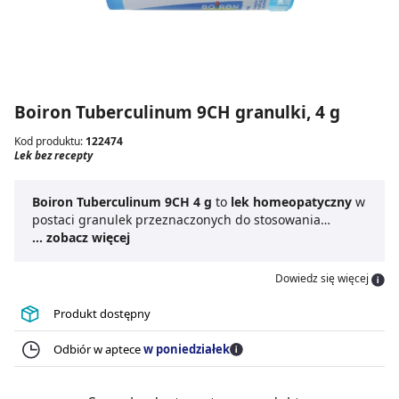
Boiron Tuberculinum 9CH granulki, 4 g
Kod produktu:
122474
Lek bez recepty
Boiron Tuberculinum 9CH 4 g
to
lek homeopatyczny
w
postaci granulek przeznaczonych do stosowania
doustnego. Granulki umieszczone są w wygodnej
... zobacz więcej
tubce, co ułatwia stosowanie produktu.
Boiron
Tuberculinum granulki
dostępne są bez recepty,
Dowiedz się więcej
jednak o sposobie dawkowania leku decyduje lekarz.
Homeopatyczny produkt leczniczy
Boiron Tuberculinum
Produkt dostępny
9CH 4 g
posiada szerokie zastosowanie. Szczegółowe
informacje dotyczące wskazań należy uzyskać od
Odbiór w aptece
w poniedziałek
lekarza lub farmaceuty.