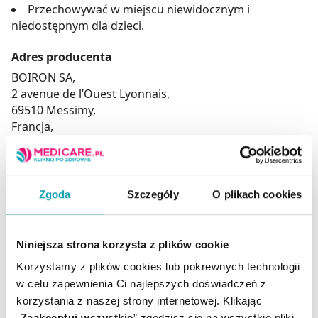
Przechowywać w miejscu niewidocznym i
niedostępnym dla dzieci.
Adres producenta
BOIRON SA,
2 avenue de l’Ouest Lyonnais,
69510 Messimy,
Francja,
www.boiron.com
Podmiot odpowiedzialny
BOIRON SA,
Zgoda
Szczegóły
O plikach cookies
2 avenue de l’Ouest Lyonnais,
69510 Messimy,
Francja,
Niniejsza strona korzysta z plików cookie
www.boiron.com
Korzystamy z plików cookies lub pokrewnych technologii
w celu zapewnienia Ci najlepszych doświadczeń z
korzystania z naszej strony internetowej. Klikając
„
Zaakceptuj wszystkie
” zgodzisz się na wszystkie pliki