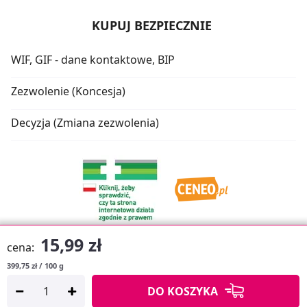
KUPUJ BEZPIECZNIE
WIF, GIF - dane kontaktowe, BIP
Zezwolenie (Koncesja)
Decyzja (Zmiana zezwolenia)
15,99 zł
cena:
399,75 zł / 100 g
Oprogramowanie sklepu:
APTUSSHOP
DO KOSZYKA
Copyright © 2026
Projekt strony:
MEDICARE.PL
i
APTUS.PL