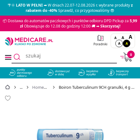
🌴🌞
LATO W PEŁNI
➡ W dniach 22.07-12.08.2026 r. wybrane produkty
z
rabatem do -40%
Sprawdź, co przygotowaliśmy 😎
📦 Dostawa do automatów paczkowych i punktów odbioru DPD Pickup za
5,99
zł
Obowiązuje do 12.08 do godziny 12:00 🚚 ➡
Skorzystaj!
A
A
A
A
A
Poradniki
0
punkty
dostawa już
bezpłatna
bezpieczny
darmowego
858
w dobę
wysyłka
transport
odbioru
Homeopatia
Boiron Tuberculinum 9CH granulki, 4 g - cena 15,99 zł