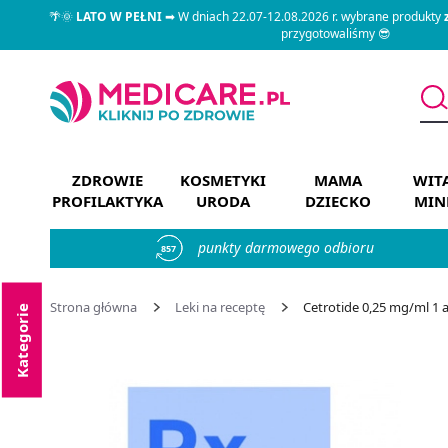
🌴🌞
LATO W PEŁNI
➡ W dniach 22.07-12.08.2026 r. wybrane produkty
przygotowaliśmy 😎
ZDROWIE
KOSMETYKI
MAMA
WIT
PROFILAKTYKA
URODA
DZIECKO
MIN
punkty darmowego odbioru
857
Strona główna
Leki na receptę
Cetrotide 0,25 mg/ml 1 
Kategorie