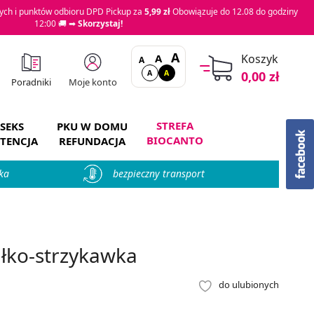
ch i punktów odbioru DPD Pickup za
5,99 zł
Obowiązuje do 12.08 do godziny
12:00 🚚 ➡
Skorzystaj!
A
A
Koszyk
A
A
A
0,00 zł
Moje konto
Poradniki
STREFA
SEKS
PKU W DOMU
BIOCANTO
TENCJA
REFUNDACJA
ka
bezpieczny transport
łko-strzykawka
do ulubionych