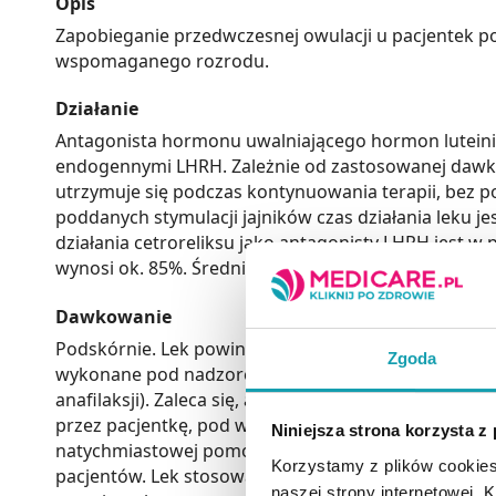
Opis
Zapobieganie przedwczesnej owulacji u pacjentek po
wspomaganego rozrodu.
Działanie
Antagonista hormonu uwalniającego hormon luteiniz
endogennymi LHRH. Zależnie od zastosowanej dawki
utrzymuje się podczas kontynuowania terapii, bez p
poddanych stymulacji jajników czas działania leku j
działania cetroreliksu jako antagonisty LHRH jest 
wynosi ok. 85%. Średni T0,5 w końcowej fazie elimin
Dawkowanie
Podskórnie. Lek powinien być przepisywany wyłączni
Zgoda
wykonane pod nadzorem lekarza, w warunkach umożli
anafilaksji). Zaleca się, aby po pierwszym podaniu
przez pacjentkę, pod warunkiem, że została pouczo
Niniejsza strona korzysta z
natychmiastowej pomocy medycznej. Zawartość 1 fiol
Korzystamy z plików cookies
pacjentów. Lek stosować ostrożnie u pacjentów z za
naszej strony internetowej. Kl