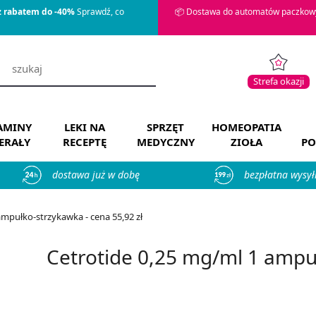
z rabatem do -40%
Sprawdź, co
📦 Dostawa do automatów paczkowy
Strefa okazji
AMINY
LEKI NA
SPRZĘT
HOMEOPATIA
ERAŁY
RECEPTĘ
MEDYCZNY
ZIOŁA
PO
dostawa już w dobę
bezpłatna wysył
ampułko-strzykawka - cena 55,92 zł
Cetrotide 0,25 mg/ml 1 ampu