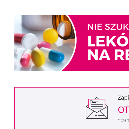
Zapi
OT
* Ofer