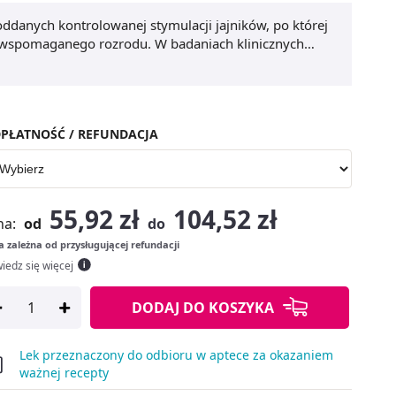
ddanych kontrolowanej stymulacji jajników, po której
k wspomaganego rozrodu. W badaniach klinicznych
nopauzalną (HMG), jednak doświadczenie z
, chociaż jest ograniczone, sugerowało podobną
PŁATNOŚĆ / REFUNDACJA
55,92 zł
104,52 zł
na:
od
do
 zależna od przysługującej refundacji
iedz się więcej
DODAJ
DO KOSZYKA
Lek przeznaczony do odbioru w aptece za okazaniem
ważnej recepty