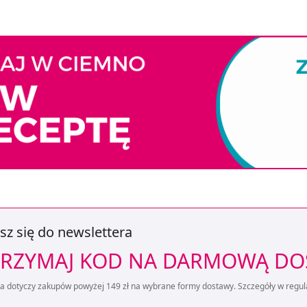
sz się do newslettera
RZYMAJ KOD NA DARMOWĄ D
ta dotyczy zakupów powyżej 149 zł na wybrane formy dostawy. Szczegóły w regul