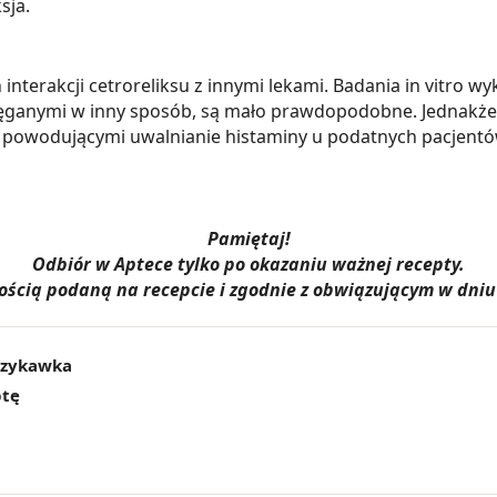
sja.
erakcji cetroreliksu z innymi lekami. Badania in vitro wy
ęganymi w inny sposób, są mało prawdopodobne. Jednakże 
mi powodującymi uwalnianie histaminy u podatnych pacjentó
Pamiętaj!
Odbiór w Aptece tylko po okazaniu ważnej recepty.
ością podaną na recepcie i zgodnie z obwiązującym w dni
rzykawka
ptę