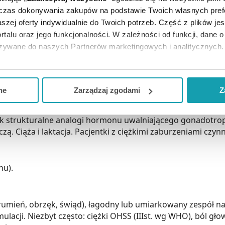
mi czynności nerek. Stosowanie u pacjentów w podeszłym w
dczas dokonywania zakupów na podstawie Twoich własnych pref
a. Lek jest przeznaczony do wstrzykiwania podskórnego w do
szej oferty indywidualnie do Twoich potrzeb. Część z plików j
oprzez zmianę miejsc wstrzyknięcia opóźniającą wstrzykni
rtalu oraz jego funkcjonalności. W zależności od funkcji, dane 
e poranne: leczenie preparatem należy rozpocząć 5. lub 6. 
azywane do naszych Partnerów marketingowych i analitycznych.
anymi z moczu lub rekombinowanymi i kontynuować je prze
ratem należy rozpocząć 5. dnia stymulacji jajników (ok. 96-1
ją zgodę i wybrać tylko niektóre dodatkowe funkcje, z którymi
otropinami rekombinowanymi i kontynuować przez czas le
eferowanych przez Ciebie wyborów i kliknij „
Zarządzaj
zgodam
ne
Zarządzaj zgodami
Z
kceptuj niezbędne
”, co będzie oznaczało, że nie wyrażasz zg
iek strukturalne analogi hormonu uwalniającego gonadot
niezbędne dla funkcjonowania Strony. Będzie się to jednak wiąza
. Ciąża i laktacja. Pacjentki z ciężkimi zaburzeniami czynn
Strony.
nu).
umień, obrzęk, świąd), łagodny lub umiarkowany zespół nadm
lacji. Niezbyt często: ciężki OHSS (IIIst. wg WHO), ból gło