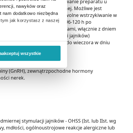
ieku nie jest właściwe. Stosowanie preparatu u
erencji, nawyków oraz
lną część ściany jamy brzusznej. Możliwe jest
est nam dodatkowo niezbędna
ęcie w tym samym miejscu i powolne wstrzykiwanie w
o tym jak korzystasz z naszej
dnia stymulacji jajników (ok. 96-120 h po
z czas leczenia gonadotropinami, włącznie z dniem
08 h po rozpoczęciu stymulacji jajników)
 wiąże się zbieranie danych o
czenia gonadotropinami, aż do wieczora w dniu
i
”.
aakceptuj wszystkie
ody na pozyskiwanie od
ropiny (GnRH), zewnątrzpochodne hormony
ło z brakiem dostępu do
ości nerek.
iernej stymulacji jajników - OHSS (Ist. lub IIst. wg
wy, mdłości, ogólnoustrojowe reakcje alergiczne lub