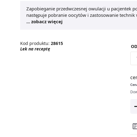
Zapobieganie przedwczesnej owulacji u pacjentek po
następuje pobranie oocytów i zastosowanie techni
preparat był stosowany z ludzką gonadotropiną me
... zobacz więcej
rekombinowanym hormonem folikulotropowym (FSH)
skuteczność.
Kod produktu:
28615
OD
Lek na receptę
ce
Cena
Dow