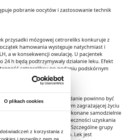
tępuje pobranie oocytów i zastosowanie technik
k przysadki mózgowej cetroreliks konkuruje z
Początek hamowania występuje natychmiast i
LH, a w konsekwencji owulację. U pacjentek
co 24 h będą podtrzymywały działanie leku. Efekt
dostępność cetroreliksu po podaniu podskórnym
ok. 12 h i 30 h.
iedzinie medycyny. Pierwsze podanie powinno być
O plikach cookies
ub rzekomoalergicznych (w tym zagrażającej życiu
lejne wstrzyknięcie może być wykonane samodzielnie
skutkach tych objawów i konieczności uzyskania
pach 24-h, rano lub wieczorem. Szczególne grupy
 doświadczeń z korzystania z
czynności nerek - brak badań. Lek jest
 cookies i pozwolisz nam na