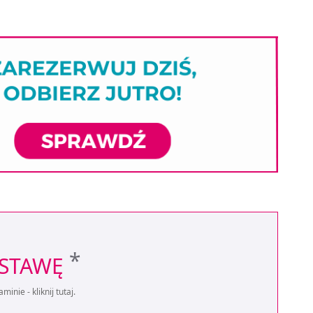
*
OSTAWĘ
aminie -
kliknij tutaj
.