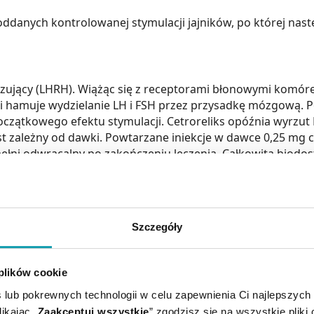
ddanych kontrolowanej stymulacji jajników, po której nas
ujący (LHRH). Wiążąc się z receptorami błonowymi komóre
 hamuje wydzielanie LH i FSH przez przysadkę mózgową. 
oczątkowego efektu stymulacji. Cetroreliks opóźnia wyrzut 
est zależny od dawki. Powtarzane iniekcje w dawce 0,25 mg 
w pełni odwracalny po zakończeniu leczenia. Całkowita bio
acji po podaniu dożylnym i podskórnym wynosi odpowiednio 
e przez specjalistę posiadającego doświadczenie w tej dz
Szczegóły
wiających natychmiastowe leczenie reakcji alergicznych l
 pacjentka przebywała pod opieką lekarską przez 30 min. Ko
na o objawach, które mogą wskazywać na nadwrażliwość, o 
 plików cookie
ki (0,25 mg cetroreliksu) podaje się raz na dobę, w odstę
 lub pokrewnych technologii w celu zapewnienia Ci najlepszych
burzeniami czynności wątroby i u pacjentów z zaburzeniami 
ikając „
Zaakceptuj wszystkie
” zgodzisz się na wszystkie pliki