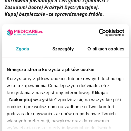
hurtownia posiadająca Certyfikat Zgodności z
Zasadami Dobrej Praktyki Dystrybucyjnej.
Kupuj bezpiecznie - ze sprawdzonego źródła.
Ostrzeżenia
Ciągłe i przedłużone ssanie płynów może
powodować próchnicę.
Zawsze sprawdzać temperaturę pokarmu przed
Zgoda
Szczegóły
O plikach cookies
karmieniem.
Wyrzucić przy pierwszych oznakach uszkodzenia
lub zużycia.
Niniejsza strona korzysta z plików cookie
Nieużywane części przechowywać w miejscu
Korzystamy z plików cookies lub pokrewnych technologii
niedostępnym dla dzieci.
w celu zapewnienia Ci najlepszych doświadczeń z
Nigdy nie przypinać do sznurków, wstążek, koronek
korzystania z naszej strony internetowej. Klikając
ani luźnych części ubranka. Dziecko może się udusić.
„
Zaakceptuj wszystkie
” zgodzisz się na wszystkie pliki
Nigdy nie używać smoczków na butelki jako
cookies i pozwolisz nam na zadbanie o Twój komfort
smoczków do uspokajania.
podczas dokonywania zakupów na podstawie Twoich
Zawsze używać wyrobu pod nadzorem dorosłych.
własnych preferencji, nawyków oraz dopasowania
wyświetlania naszej oferty indywidualnie do Twoich
Adres producenta