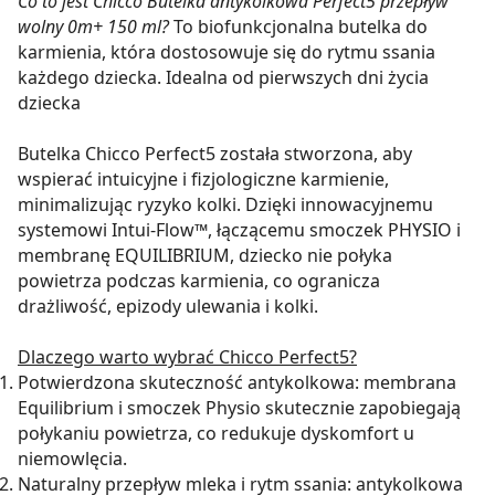
Co to jest Chicco Butelka antykolkowa Perfect5 przepływ
wolny 0m+ 150 ml?
To biofunkcjonalna butelka do
karmienia, która dostosowuje się do rytmu ssania
każdego dziecka. Idealna od pierwszych dni życia
dziecka
Butelka Chicco Perfect5 została stworzona, aby
wspierać intuicyjne i fizjologiczne karmienie,
minimalizując ryzyko kolki. Dzięki innowacyjnemu
systemowi Intui-Flow™, łączącemu smoczek PHYSIO i
membranę EQUILIBRIUM, dziecko nie połyka
powietrza podczas karmienia, co ogranicza
drażliwość, epizody ulewania i kolki.
Dlaczego warto wybrać Chicco Perfect5?
Potwierdzona skuteczność antykolkowa: membrana
Equilibrium i smoczek Physio skutecznie zapobiegają
połykaniu powietrza, co redukuje dyskomfort u
niemowlęcia.
Naturalny przepływ mleka i rytm ssania: antykolkowa