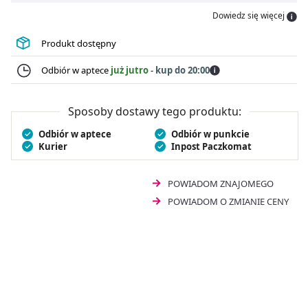
membranę Equilibrum, dopasowuje przepływ mleka do
Dowiedz się więcej
rytmu dziecka, ograniczając połykanie powietrza.
Butelka Chicco Perfect5
wspiera naturalny odruch
Produkt dostępny
ssania i zmniejsza ryzyko kolek. Ponadto ta
antykolkowa butelka dla niemowląt
posiada smoczek
Odbiór w aptece
już jutro
-
kup do 20:00
o wydłużonym, płaskim, symetrycznym kształcie, który
wspiera naturalne ruchy języka malucha podczas
ssania.
Chicco Butelka antykolkowa Perfect5 przepływ
Sposoby dostawy tego produktu:
wolny 0m+ 150 ml
zapewnia bezpieczne karmienie i
Odbiór w aptece
Odbiór w punkcie
komfort każdego dnia.
Kurier
Inpost Paczkomat
POWIADOM ZNAJOMEGO
POWIADOM O ZMIANIE CENY