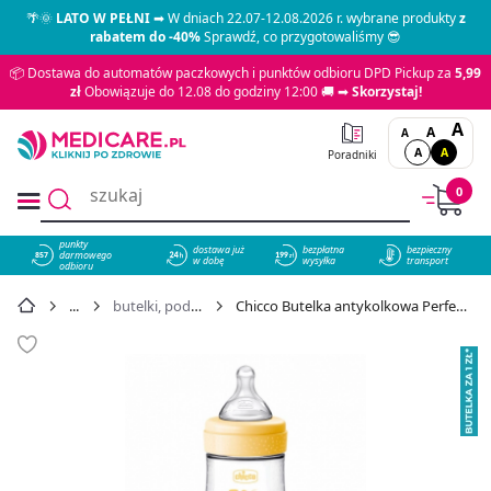
🌴🌞
LATO W PEŁNI
➡ W dniach 22.07-12.08.2026 r. wybrane produkty
z
rabatem do -40%
Sprawdź, co przygotowaliśmy 😎
📦 Dostawa do automatów paczkowych i punktów odbioru DPD Pickup za
5,99
zł
Obowiązuje do 12.08 do godziny 12:00 🚚 ➡
Skorzystaj!
A
A
A
A
A
Poradniki
0
punkty
dostawa już
bezpłatna
bezpieczny
darmowego
857
w dobę
wysyłka
transport
odbioru
butelki, podgrzewacze, sterylizatory
Chicco Butelka antykolkowa Perfect5 przepływ wolny 0m+ 150 ml, 1 szt. - cena 35,99 zł