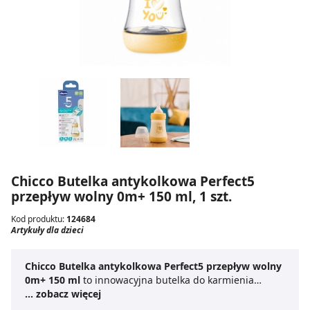
Chicco Butelka antykolkowa Perfect5
przepływ wolny 0m+ 150 ml, 1 szt.
Kod produktu:
124684
Artykuły dla dzieci
Chicco Butelka antykolkowa Perfect5 przepływ wolny
0m+ 150 ml
to innowacyjna butelka do karmienia
przeznaczona dla noworodków od pierwszych dni życia.
... zobacz więcej
System Intui-Flow™, łączący smoczek Physio i