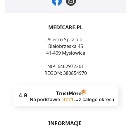
MEDICARE.PL
Allecco Sp. z o.o.
Białobrzeska 45
41-409 Mysłowice
NIP: 6462972261
REGON: 380854970
4.9
Na podstawie
3271
z całego okresu
opinii
INFORMACJE