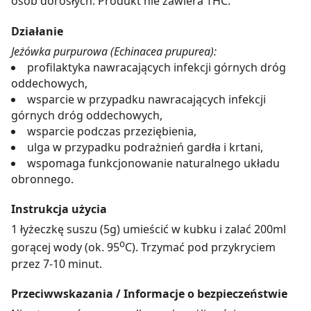
osób dorosłych. Produkt nie zawiera THC.
Działanie
Jeżówka purpurowa (Echinacea prupurea):
profilaktyka nawracających infekcji górnych dróg
oddechowych,
wsparcie w przypadku nawracających infekcji
górnych dróg oddechowych,
wsparcie podczas przeziębienia,
ulga w przypadku podrażnień gardła i krtani,
wspomaga funkcjonowanie naturalnego układu
obronnego.
Instrukcja użycia
1 łyżeczkę suszu (5g) umieścić w kubku i zalać 200ml
o
gorącej wody (ok. 95
C). Trzymać pod przykryciem
przez 7-10 minut.
Przeciwwskazania / Informacje o bezpieczeństwie