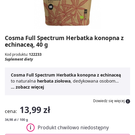
Cosma Full Spectrum Herbatka konopna z
echinaceą, 40 g
Kod produktu:
122233
Suplement diety
Cosma Full Spectrum Herbatka konopna z echinaceą
to naturalna
herbata ziołowa
, dedykowana osobom
chcącym zadbać o swoją odporność. Zawiera ona
... zobacz więcej
suszone, rozdrobnione liście konopi włóknistych oraz
jeżówkę purpurową. Połączenie tych składników tworzy
Dowiedz się więcej
aromatyczną kompozycję. Jeżówka wspiera organizm
13,99 zł
cena:
podczas przeziębienia, łagodzi podrażnienia gardła
oraz wspiera funkcjonowanie naturalnego układu
34,98 zł / 100 g
obronnego.
Herbatka z echinaceą
świetnie sprawdzi
Produkt chwilowo niedostępny
się w okresie obniżonej odporności. Jej regularne