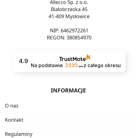
Allecco Sp. z o.o.
Białobrzeska 45
41-409 Mysłowice
NIP: 6462972261
REGON: 380854970
4.9
Na podstawie
3330
z całego okresu
opinii
INFORMACJE
O nas
Kontakt
Regulaminy