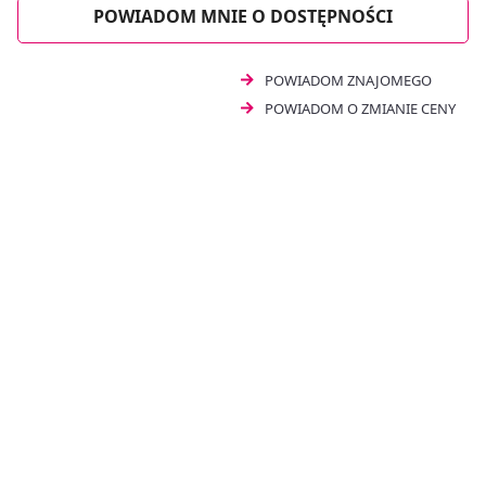
stosowanie pozwala czerpać z dobroczynnych
POWIADOM MNIE O DOSTĘPNOŚCI
właściwości zawartych w niej składników. Cosma Full
Spectrum Herbatka konopna z echinaceą przeznaczona
jest dla osób dorosłych.
POWIADOM ZNAJOMEGO
POWIADOM O ZMIANIE CENY