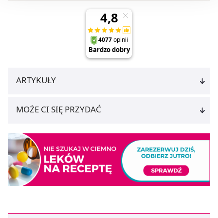
Możesz również kliknąć „
Zaakceptuj niezbędne
”, co
będzie oznaczało, że nie wyrażasz zgody na
pozyskiwanie od Ciebie danych, które nie są niezbędne
dla funkcjonowania Strony. Będzie się to jednak wiązało
z brakiem dostępu do wszystkich funkcjonalności
Strony.
ARTYKUŁY
MOŻE CI SIĘ PRZYDAĆ