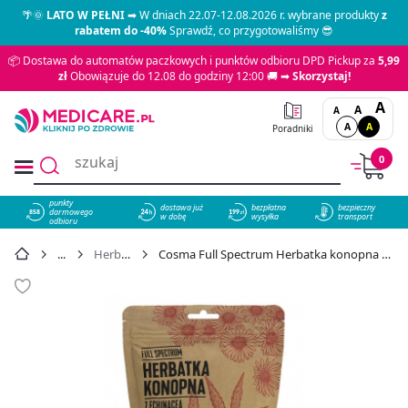
🌴🌞
LATO W PEŁNI
➡ W dniach 22.07-12.08.2026 r. wybrane produkty
z
rabatem do -40%
Sprawdź, co przygotowaliśmy 😎
📦 Dostawa do automatów paczkowych i punktów odbioru DPD Pickup za
5,99
zł
Obowiązuje do 12.08 do godziny 12:00 🚚 ➡
Skorzystaj!
A
A
A
A
A
Poradniki
0
punkty
dostawa już
bezpłatna
bezpieczny
darmowego
858
w dobę
wysyłka
transport
odbioru
Herbaty i soki
Cosma Full Spectrum Herbatka konopna z echinaceą, 40 g - cena 13,99 zł