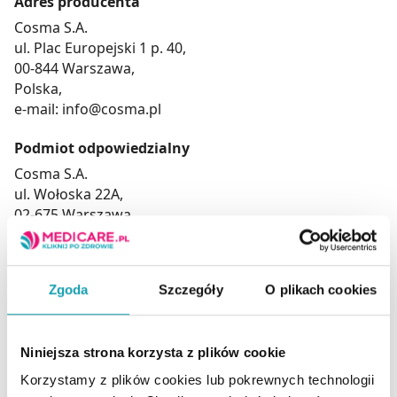
Adres producenta
Cosma S.A.
ul. Plac Europejski 1 p. 40,
00-844 Warszawa,
Polska,
e-mail: info@cosma.pl
Podmiot odpowiedzialny
Cosma S.A.
ul. Wołoska 22A,
02-675 Warszawa,
Polska,
www.cosma.pl
Zgoda
Szczegóły
O plikach cookies
Suplement diety nie może być stosowany jak
Niniejsza strona korzysta z plików cookie
substytut (zamiennik) zróżnicowanej diety.
Nie należy przekraczać zalecanej porcji do spożycia w
Korzystamy z plików cookies lub pokrewnych technologii