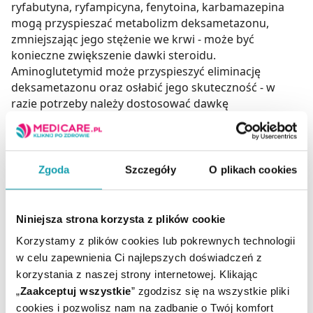
ryfabutyna, ryfampicyna, fenytoina, karbamazepina
mogą przyspieszać metabolizm deksametazonu,
zmniejszając jego stężenie we krwi - może być
konieczne zwiększenie dawki steroidu.
Aminoglutetymid może przyspieszyć eliminację
deksametazonu oraz osłabić jego skuteczność - w
razie potrzeby należy dostosować dawkę
deksametazonu. Żywice wiążące kwasy żółciowe, takie
jak cholestyramina, mogą ograniczać absorpcję
deksametazonu. Stosowane objawowo leki
gastrologiczne, zobojętniające kwas żołądkowy, węgiel
Zgoda
Szczegóły
O plikach cookies
aktywny zmniejszają resorpcję glikokortykosteroidów
- glikokortykosteroidy należy podawać z zachowaniem
co najmniej 2 h przerwy. Inhibitory CYP3A4, takie jak:
Niniejsza strona korzysta z plików cookie
azole przeciwgrzybicze (np. ketokonazol, itrakonazol),
Korzystamy z plików cookies lub pokrewnych technologii
inhibitory proteazy HIV (np. rytonawir), a także
w celu zapewnienia Ci najlepszych doświadczeń z
antybiotyki makrolidowe (np. erytromycyna) mogą
korzystania z naszej strony internetowej. Klikając
zmniejszać klirensu deksametazonu, zwiększając jego
„
Zaakceptuj wszystkie
” zgodzisz się na wszystkie pliki
stężenie we krwi - może być konieczne zmniejszenie
cookies i pozwolisz nam na zadbanie o Twój komfort
dawki steroidu. Ketokonazol może dodatkowo