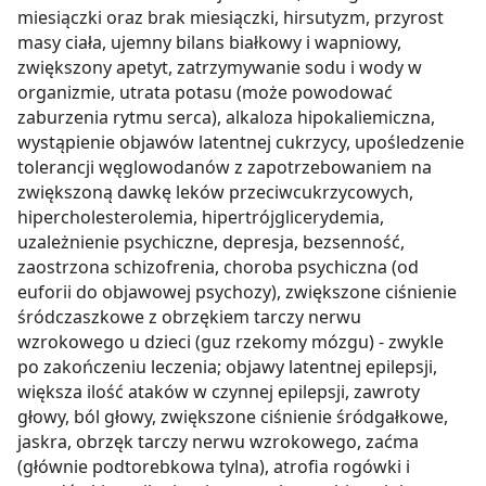
miesiączki oraz brak miesiączki, hirsutyzm, przyrost
masy ciała, ujemny bilans białkowy i wapniowy,
zwiększony apetyt, zatrzymywanie sodu i wody w
organizmie, utrata potasu (może powodować
zaburzenia rytmu serca), alkaloza hipokaliemiczna,
wystąpienie objawów latentnej cukrzycy, upośledzenie
tolerancji węglowodanów z zapotrzebowaniem na
zwiększoną dawkę leków przeciwcukrzycowych,
hipercholesterolemia, hipertrójglicerydemia,
uzależnienie psychiczne, depresja, bezsenność,
zaostrzona schizofrenia, choroba psychiczna (od
euforii do objawowej psychozy), zwiększone ciśnienie
śródczaszkowe z obrzękiem tarczy nerwu
wzrokowego u dzieci (guz rzekomy mózgu) - zwykle
po zakończeniu leczenia; objawy latentnej epilepsji,
większa ilość ataków w czynnej epilepsji, zawroty
głowy, ból głowy, zwiększone ciśnienie śródgałkowe,
jaskra, obrzęk tarczy nerwu wzrokowego, zaćma
(głównie podtorebkowa tylna), atrofia rogówki i