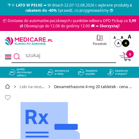
🌴🌞
LATO W PEŁNI
➡ W dniach 22.07-12.08.2026 r. wybrane produkty
z
rabatem do -40%
Sprawdź, co przygotowaliśmy 😎
📦 Dostawa do automatów paczkowych i punktów odbioru DPD Pickup za
5,99
zł
Obowiązuje do 12.08 do godziny 12:00 🚚 ➡
Skorzystaj!
A
A
A
A
A
Poradniki
0
punkty
dostawa już
bezpłatna
bezpieczny
darmowego
858
w dobę
wysyłka
transport
odbioru
Leki na receptę
Dexamethasone 4 mg 20 tabletek - cena 12,39 zł