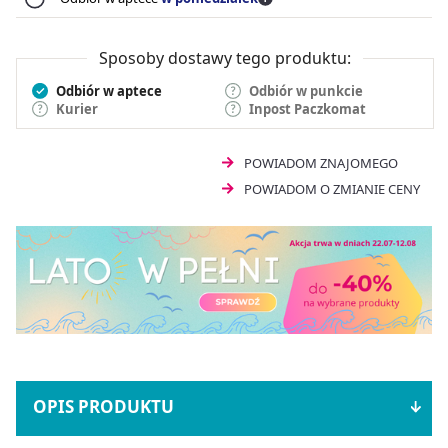
Profilaktyka i leczenie wymiotów wywołanych przez
cytostatyki, chemioterapię emetogenną wraz z innymi
Sposoby dostawy tego produktu:
środkami przeciwwymiotnymi.
Leczenie objawowego szpiczaka mnogiego, ostrej
Odbiór w aptece
Odbiór w punkcie
białaczki limfocytowej, ostrej białaczki limfoblastycznej,
Kurier
Inpost Paczkomat
choroby Hodgkina i chłoniaka nieziarniczego, w
połączeniu z innymi lekami.
POWIADOM ZNAJOMEGO
POWIADOM O ZMIANIE CENY
OPIS PRODUKTU