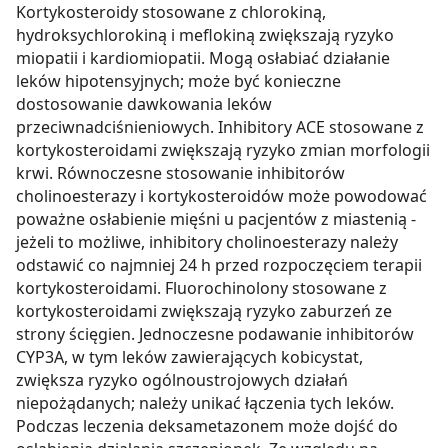
Kortykosteroidy stosowane z chlorokiną,
hydroksychlorokiną i meflokiną zwiększają ryzyko
miopatii i kardiomiopatii. Mogą osłabiać działanie
leków hipotensyjnych; może być konieczne
dostosowanie dawkowania leków
przeciwnadciśnieniowych. Inhibitory ACE stosowane z
kortykosteroidami zwiększają ryzyko zmian morfologii
krwi. Równoczesne stosowanie inhibitorów
cholinoesterazy i kortykosteroidów może powodować
poważne osłabienie mięśni u pacjentów z miastenią -
jeżeli to możliwe, inhibitory cholinoesterazy należy
odstawić co najmniej 24 h przed rozpoczęciem terapii
kortykosteroidami. Fluorochinolony stosowane z
kortykosteroidami zwiększają ryzyko zaburzeń ze
strony ścięgien. Jednoczesne podawanie inhibitorów
CYP3A, w tym leków zawierających kobicystat,
zwiększa ryzyko ogólnoustrojowych działań
niepożądanych; należy unikać łączenia tych leków.
Podczas leczenia deksametazonem może dojść do