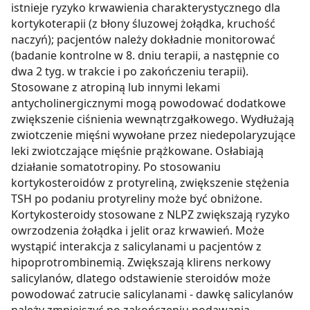
dla funkcjonowania Strony. Będzie się to jednak wiązało
istnieje ryzyko krwawienia charakterystycznego dla
z brakiem dostępu do wszystkich funkcjonalności
kortykoterapii (z błony śluzowej żołądka, kruchość
Strony.
naczyń); pacjentów należy dokładnie monitorować
(badanie kontrolne w 8. dniu terapii, a następnie co
dwa 2 tyg. w trakcie i po zakończeniu terapii).
Stosowane z atropiną lub innymi lekami
antycholinergicznymi mogą powodować dodatkowe
zwiększenie ciśnienia wewnątrzgałkowego. Wydłużają
zwiotczenie mięśni wywołane przez niedepolaryzujące
leki zwiotczające mięśnie prążkowane. Osłabiają
działanie somatotropiny. Po stosowaniu
kortykosteroidów z protyreliną, zwiększenie stężenia
TSH po podaniu protyreliny może być obniżone.
Kortykosteroidy stosowane z NLPZ zwiększają ryzyko
owrzodzenia żołądka i jelit oraz krwawień. Może
wystąpić interakcja z salicylanami u pacjentów z
hipoprotrombinemią. Zwiększają klirens nerkowy
salicylanów, dlatego odstawienie steroidów może
powodować zatrucie salicylanami - dawkę salicylanów