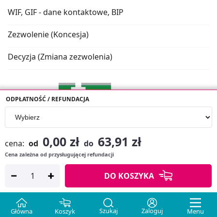
WIF, GIF - dane kontaktowe, BIP
Zezwolenie (Koncesja)
Decyzja (Zmiana zezwolenia)
ODPŁATNOŚĆ / REFUNDACJA
0,00 zł
63,91 zł
cena:
od
do
Cena zależna od przysługującej refundacji
Oprogramowanie sklepu:
APTUSSHOP
DO KOSZYKA
Copyright © 2026
Projekt strony:
MEDICARE.PL
i
APTUS.PL
Szukaj
Zaloguj
Główna
Koszyk
Menu