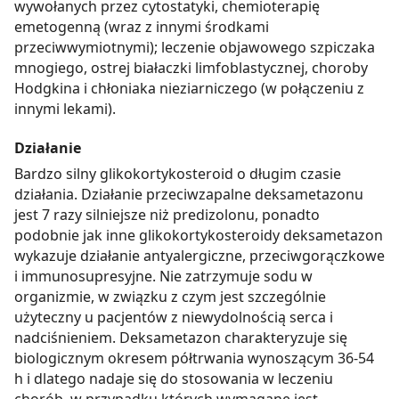
wywołanych przez cytostatyki, chemioterapię
emetogenną (wraz z innymi środkami
przeciwwymiotnymi); leczenie objawowego szpiczaka
mnogiego, ostrej białaczki limfoblastycznej, choroby
Hodgkina i chłoniaka nieziarniczego (w połączeniu z
innymi lekami).
Działanie
Bardzo silny glikokortykosteroid o długim czasie
działania. Działanie przeciwzapalne deksametazonu
jest 7 razy silniejsze niż predizolonu, ponadto
podobnie jak inne glikokortykosteroidy deksametazon
wykazuje działanie antyalergiczne, przeciwgorączkowe
i immunosupresyjne. Nie zatrzymuje sodu w
organizmie, w związku z czym jest szczególnie
użyteczny u pacjentów z niewydolnością serca i
nadciśnieniem. Deksametazon charakteryzuje się
biologicznym okresem półtrwania wynoszącym 36-54
h i dlatego nadaje się do stosowania w leczeniu
chorób, w przypadku których wymagane jest