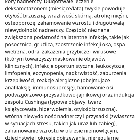
kory nadnerczy. Długotrwałe leczenie
deksametazonem (miesiące/lata) zwykle powoduje
otyłość brzuszną, wrażliwość skórną, atrofię mięśni,
osteoporozę, zahamowanie wzrostu i długotrwałą
niewydolność nadnerczy. Częstość nieznana:
zwiększona podatność na latentne infekcje, takie jak
posocznica, gruźlica, zaostrzenie infekcji oka, ospa
wietrzna, odra, zakażenia grzybicze i wirusowe
(którym towarzyszy maskowanie objawów
klinicznych), infekcje oportunistyczne, leukocytoza,
limfopenia, eozynopenia, nadkrwistość, zaburzenia
krzepliwości, reakcje alergiczne (obejmujące
anafilaksję, immunosupresję), hamowanie osi
podwzgórzowo-przysadkowo-jajnikowej oraz indukcja
zespołu Cushinga (typowe objawy: twarz
księżycowata, hiperwolemia, otyłość brzuszna),
wtórna niewydolność nadnerczy i przysadki (zwłaszcza
w sytuacjach stresu, takich jak uraz lub zabieg),
zahamowanie wzrostu w okresie niemowlęcym,
dzieciństwie i okresie dojrzewania, nieregularne