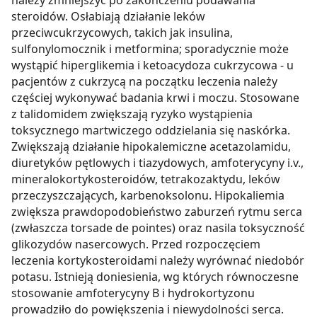
należy zmniejszyć po zakończeniu podawania
steroidów. Osłabiają działanie leków
przeciwcukrzycowych, takich jak insulina,
sulfonylomocznik i metformina; sporadycznie może
wystąpić hiperglikemia i ketoacydoza cukrzycowa - u
pacjentów z cukrzycą na początku leczenia należy
częściej wykonywać badania krwi i moczu. Stosowane
z talidomidem zwiększają ryzyko wystąpienia
toksycznego martwiczego oddzielania się naskórka.
Zwiększają działanie hipokalemiczne acetazolamidu,
diuretyków pętlowych i tiazydowych, amfoterycyny i.v.,
mineralokortykosteroidów, tetrakozaktydu, leków
przeczyszczających, karbenoksolonu. Hipokaliemia
zwiększa prawdopodobieństwo zaburzeń rytmu serca
(zwłaszcza torsade de pointes) oraz nasila toksyczność
glikozydów nasercowych. Przed rozpoczęciem
leczenia kortykosteroidami należy wyrównać niedobór
potasu. Istnieją doniesienia, wg których równoczesne
stosowanie amfoterycyny B i hydrokortyzonu
prowadziło do powiększenia i niewydolności serca.