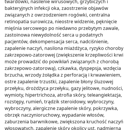
twardówki, nasilenie wirusowych, grzybiczych i
bakteryjnych infekcji oka, zaostrzenie objawów
związanych z owrzodzeniem rogówki, centralna
retinopatia surowicza, nieostre widzenie, pęknięcie
mięśnia sercowego po niedawno przebytym zawale,
zastoinowa niewydolność serca u podatnych
pacjentów, dekompensacja serca, nadciśnienie,
zapalenie naczyń, nasilona miażdżyca, ryzyko choroby
zakrzepowo-zatorowej (zwiększenie krzepliwości krwi
może prowadzić do powikłań związanych z chorobą
zakrzepowo-zatorową), czkawka, dyspepsja, wzdęcia
brzucha, wrzody żołądka z perforacją i krwawieniem,
ostre zapalenie trzustki, zapalenie błony śluzowej
przełyku, drożdżyca przełyku, gazy jelitowe, nudności,
wymioty, hipertrichoza, atrofia skóry, teleangiektazja,
rozstępy, rumień, trądzik steroidowy, wybroczyny,
wybroczyny, alergiczne zapalenie skóry, pokrzywka,
obrzęk naczynioruchowy, wypadanie włosów,
zaburzenia barwnikowe, zwiększona kruchość naczyń
włosowatych, zapalenie skóry okolicy ust, nadmierna