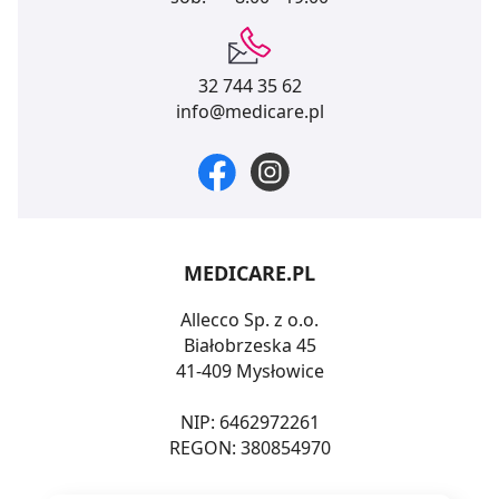
32 744 35 62
info@medicare.pl
MEDICARE.PL
Allecco Sp. z o.o.
Białobrzeska 45
41-409 Mysłowice
NIP: 6462972261
REGON: 380854970