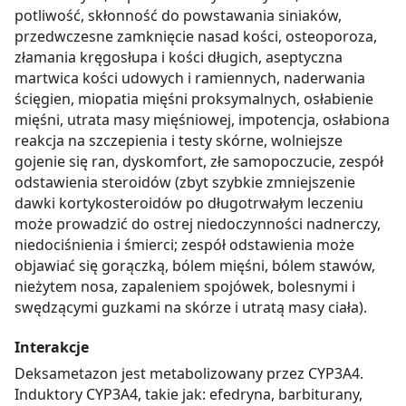
potliwość, skłonność do powstawania siniaków,
przedwczesne zamknięcie nasad kości, osteoporoza,
złamania kręgosłupa i kości długich, aseptyczna
martwica kości udowych i ramiennych, naderwania
ścięgien, miopatia mięśni proksymalnych, osłabienie
mięśni, utrata masy mięśniowej, impotencja, osłabiona
reakcja na szczepienia i testy skórne, wolniejsze
gojenie się ran, dyskomfort, złe samopoczucie, zespół
odstawienia steroidów (zbyt szybkie zmniejszenie
dawki kortykosteroidów po długotrwałym leczeniu
może prowadzić do ostrej niedoczynności nadnerczy,
niedociśnienia i śmierci; zespół odstawienia może
objawiać się gorączką, bólem mięśni, bólem stawów,
nieżytem nosa, zapaleniem spojówek, bolesnymi i
swędzącymi guzkami na skórze i utratą masy ciała).
Interakcje
Deksametazon jest metabolizowany przez CYP3A4.
Induktory CYP3A4, takie jak: efedryna, barbiturany,