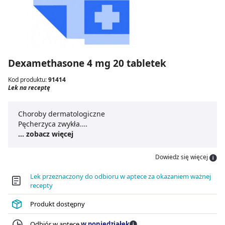
Dexamethasone 4 mg 20 tabletek
Kod produktu:
91414
Lek na receptę
Choroby dermatologiczne
Pęcherzyca zwykła.
... zobacz więcej
Zaburzenia autoimmunologiczne i choroby
reumatyczne
Dowiedz się więcej
Zapalenie mięśni.
Lek przeznaczony do odbioru w aptece za okazaniem ważnej
Choroby hematologiczne
recepty
Idiopatyczna plamica małopłytkowa u dorosłych.
Produkt dostępny
Choroby onkologiczne
Przerzutowy ucisk rdzenia kręgowego.
Odbiór w aptece
w poniedziałek