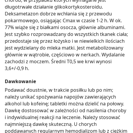
długotrwałe działanie glikokortykosteroidu.
Deksametazon dobrze wchłania się z przewodu
pokarmowego, osiągając Cmax w czasie 1-2 h. W ok.
77% wiąże się z białkami osocza, głównie albuminami.
Jest szybko rozprowadzany do wszystkich tkanek ciała;
przedostaje się przez łożysko i w niewielkich ilościach
jest wydzielany do mleka matki. Jest metabolizowany
głównie w wątrobie, częściowo w nerkach. Wydalanie
zachodzi z moczem. Średni T0,5 we krwi wynosi
3,6+/-0,9 h.
Dawkowanie
Podawać doustnie, w trakcie posiłku lub po nim;
należy unikać spożywania napojów zawierających
alkohol lub kofeinę; tabletki można dzielić na połowy.
Dawkę dostosować w zależności od nasilenia choroby
i indywidualnej reakcji na leczenie. Należy stosować
najmniejszą dawkę skuteczną. U chorych
poddawanych regularnym hemodializom lub z ciężkim