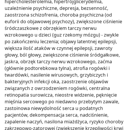
hipercholesterolemia, hipertrójglicerydemia,
uzależnienie psychiczne, depresja, bezsenność,
zaostrzona schizofrenia, choroba psychiczna (od
euforii do objawowej psychozy), zwiększone ciśnienie
śródczaszkowe z obrzękiem tarczy nerwu
wzrokowego u dzieci (guz rzekomy mózgu) - zwykle
po zakończeniu leczenia; objawy latentnej epilepsji,
większa ilość ataków w czynnej epilepsji, zawroty
głowy, ból głowy, zwiększone ciśnienie śródgałkowe,
jaskra, obrzęk tarczy nerwu wzrokowego, zaćma
(głównie podtorebkowa tylna), atrofia rogówki i
twardówki, nasilenie wirusowych, grzybiczych i
bakteryjnych infekcji oka, zaostrzenie objawów
związanych z owrzodzeniem rogówki, centralna
retinopatia surowicza, nieostre widzenie, pęknięcie
mięśnia sercowego po niedawno przebytym zawale,
zastoinowa niewydolność serca u podatnych
pacjentów, dekompensacja serca, nadciśnienie,
zapalenie naczyń, nasilona miażdżyca, ryzyko choroby
zakrzepowo-zatorowej (zwiększenie krzepliwości krwi