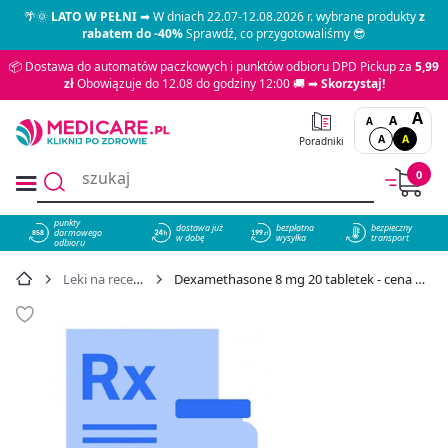
🌴🌞
LATO W PEŁNI
➡ W dniach 22.07-12.08.2026 r. wybrane produkty
z
rabatem do -40%
Sprawdź, co przygotowaliśmy 😎
📦 Dostawa do automatów paczkowych i punktów odbioru DPD Pickup za
5,99
zł
Obowiązuje do 12.08 do godziny 12:00 🚚 ➡
Skorzystaj!
A
A
A
A
A
Poradniki
0
punkty
dostawa już
bezpłatna
bezpieczny
darmowego
858
w dobę
wysyłka
transport
odbioru
Leki na receptę
Dexamethasone 8 mg 20 tabletek - cena 17,99 zł