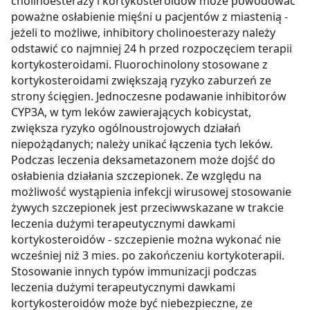
cholinoesterazy i kortykosteroidów może powodować
poważne osłabienie mięśni u pacjentów z miastenią -
jeżeli to możliwe, inhibitory cholinoesterazy należy
odstawić co najmniej 24 h przed rozpoczęciem terapii
kortykosteroidami. Fluorochinolony stosowane z
kortykosteroidami zwiększają ryzyko zaburzeń ze
strony ścięgien. Jednoczesne podawanie inhibitorów
CYP3A, w tym leków zawierających kobicystat,
zwiększa ryzyko ogólnoustrojowych działań
niepożądanych; należy unikać łączenia tych leków.
Podczas leczenia deksametazonem może dojść do
osłabienia działania szczepionek. Ze względu na
możliwość wystąpienia infekcji wirusowej stosowanie
żywych szczepionek jest przeciwwskazane w trakcie
leczenia dużymi terapeutycznymi dawkami
kortykosteroidów - szczepienie można wykonać nie
wcześniej niż 3 mies. po zakończeniu kortykoterapii.
Stosowanie innych typów immunizacji podczas
leczenia dużymi terapeutycznymi dawkami
kortykosteroidów może być niebezpieczne, ze