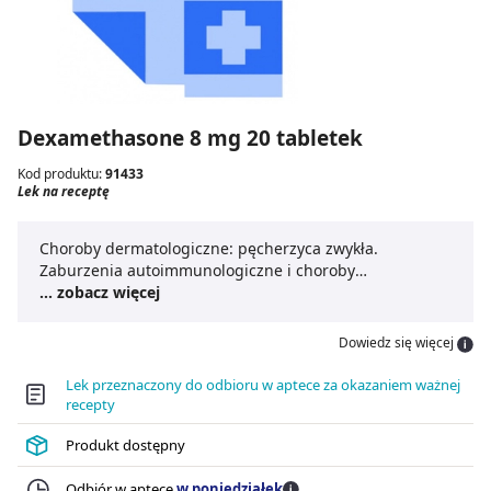
Dexamethasone 8 mg 20 tabletek
Kod produktu:
91433
Lek na receptę
Choroby dermatologiczne: pęcherzyca zwykła.
Zaburzenia autoimmunologiczne i choroby
reumatyczne: zapalenie mięśni. Choroby
... zobacz więcej
hematologiczne: idiopatyczna plamica małopłytkowa u
dorosłych. Choroby onkologiczne: przerzutowy ucisk
Dowiedz się więcej
rdzenia kręgowego; profilaktyka i leczenie wymiotów
wywołanych przez cytostatyki, chemioterapię
Lek przeznaczony do odbioru w aptece za okazaniem ważnej
emetogenną (wraz z innymi środkami
recepty
przeciwwymiotnymi); leczenie objawowego szpiczaka
mnogiego, ostrej białaczki limfoblastycznej, choroby
Produkt dostępny
Hodgkina i chłoniaka nieziarniczego (w połączeniu z
innymi lekami).
Odbiór w aptece
w poniedziałek