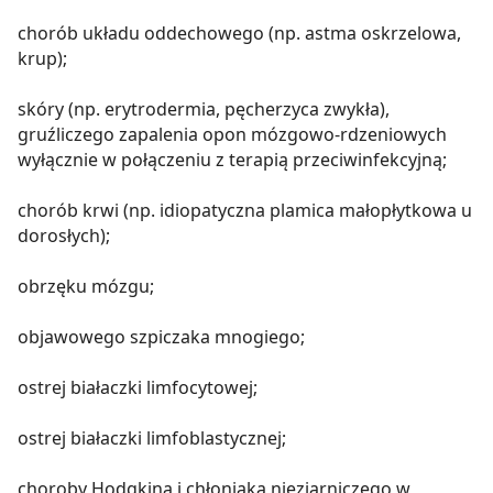
chorób układu oddechowego (np. astma oskrzelowa,
krup);
skóry (np. erytrodermia, pęcherzyca zwykła),
gruźliczego zapalenia opon mózgowo-rdzeniowych
wyłącznie w połączeniu z terapią przeciwinfekcyjną;
chorób krwi (np. idiopatyczna plamica małopłytkowa u
dorosłych);
obrzęku mózgu;
objawowego szpiczaka mnogiego;
ostrej białaczki limfocytowej;
ostrej białaczki limfoblastycznej;
choroby Hodgkina i chłoniaka nieziarniczego w