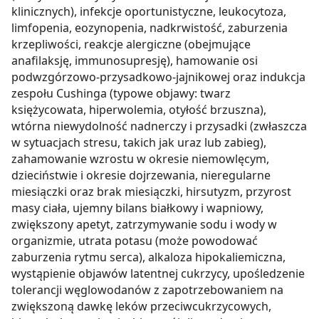
klinicznych), infekcje oportunistyczne, leukocytoza,
limfopenia, eozynopenia, nadkrwistość, zaburzenia
krzepliwości, reakcje alergiczne (obejmujące
anafilaksję, immunosupresję), hamowanie osi
podwzgórzowo-przysadkowo-jajnikowej oraz indukcja
zespołu Cushinga (typowe objawy: twarz
księżycowata, hiperwolemia, otyłość brzuszna),
wtórna niewydolność nadnerczy i przysadki (zwłaszcza
w sytuacjach stresu, takich jak uraz lub zabieg),
zahamowanie wzrostu w okresie niemowlęcym,
dzieciństwie i okresie dojrzewania, nieregularne
miesiączki oraz brak miesiączki, hirsutyzm, przyrost
masy ciała, ujemny bilans białkowy i wapniowy,
zwiększony apetyt, zatrzymywanie sodu i wody w
organizmie, utrata potasu (może powodować
zaburzenia rytmu serca), alkaloza hipokaliemiczna,
wystąpienie objawów latentnej cukrzycy, upośledzenie
tolerancji węglowodanów z zapotrzebowaniem na
zwiększoną dawkę leków przeciwcukrzycowych,