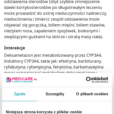
odstawienia steroidów (zbyt szybkie zmniejszenie
dawki kortykosteroidów po długotrwałym leczeniu
może prowadzić do ostrej niedoczynności nadnerczy,
niedociśnienia i śmierci; zespół odstawienia może
objawiać się gorączką, bólem mięśni, bólem stawów,
nieżytem nosa, zapaleniem spojówek, bolesnymi i
swędzącymi guzkami na skórze i utratą masy ciała).
Interakcje
Deksametazon jest metabolizowany przez CYP3A4.
Induktory CYP3A4, takie jak: efedryna, barbiturany,
ryfabutyna, ryfampicyna, fenytoina, karbamazepina
mogą przyspieszać metabolizm deksametazonu,
zmniejszając jego stężenie we krwi - może być
konieczne zwiększenie dawki steroidu.
Aminoglutetymid może przyspieszyć eliminację
Zgoda
Szczegóły
O plikach cookies
deksametazonu oraz osłabić jego skuteczność - w
razie potrzeby należy dostosować dawkę
deksametazonu. Żywice wiążące kwasy żółciowe, takie
Niniejsza strona korzysta z plików cookie
jak cholestyramina, mogą ograniczać absorpcję