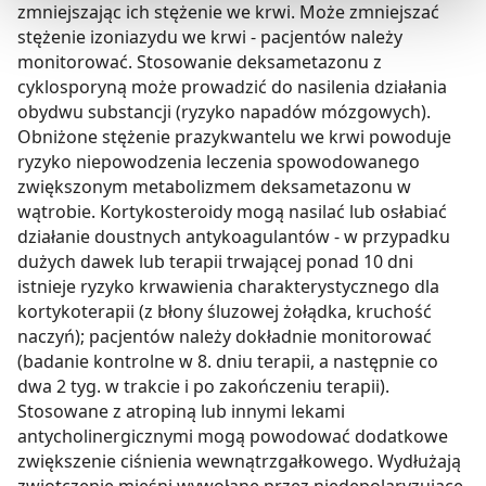
zgodami
”.
zmniejszając ich stężenie we krwi. Może zmniejszać
stężenie izoniazydu we krwi - pacjentów należy
monitorować. Stosowanie deksametazonu z
Możesz również kliknąć „
Zaakceptuj niezbędne
”, co
cyklosporyną może prowadzić do nasilenia działania
będzie oznaczało, że nie wyrażasz zgody na
obydwu substancji (ryzyko napadów mózgowych).
pozyskiwanie od Ciebie danych, które nie są niezbędne
Obniżone stężenie prazykwantelu we krwi powoduje
dla funkcjonowania Strony. Będzie się to jednak wiązało
ryzyko niepowodzenia leczenia spowodowanego
z brakiem dostępu do wszystkich funkcjonalności
zwiększonym metabolizmem deksametazonu w
Strony.
wątrobie. Kortykosteroidy mogą nasilać lub osłabiać
działanie doustnych antykoagulantów - w przypadku
dużych dawek lub terapii trwającej ponad 10 dni
istnieje ryzyko krwawienia charakterystycznego dla
kortykoterapii (z błony śluzowej żołądka, kruchość
naczyń); pacjentów należy dokładnie monitorować
(badanie kontrolne w 8. dniu terapii, a następnie co
dwa 2 tyg. w trakcie i po zakończeniu terapii).
Stosowane z atropiną lub innymi lekami
antycholinergicznymi mogą powodować dodatkowe
zwiększenie ciśnienia wewnątrzgałkowego. Wydłużają