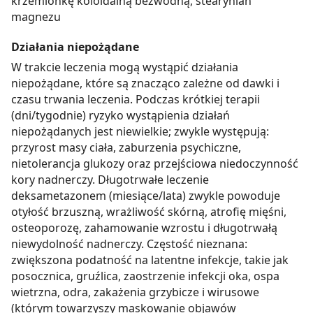
krzemionkę koloidalną bezwodną, stearynian
magnezu
Działania niepożądane
W trakcie leczenia mogą wystąpić działania
niepożądane, które są znacząco zależne od dawki i
czasu trwania leczenia. Podczas krótkiej terapii
(dni/tygodnie) ryzyko wystąpienia działań
niepożądanych jest niewielkie; zwykle występują:
przyrost masy ciała, zaburzenia psychiczne,
nietolerancja glukozy oraz przejściowa niedoczynność
kory nadnerczy. Długotrwałe leczenie
deksametazonem (miesiące/lata) zwykle powoduje
otyłość brzuszną, wrażliwość skórną, atrofię mięśni,
osteoporozę, zahamowanie wzrostu i długotrwałą
niewydolność nadnerczy. Częstość nieznana:
zwiększona podatność na latentne infekcje, takie jak
posocznica, gruźlica, zaostrzenie infekcji oka, ospa
wietrzna, odra, zakażenia grzybicze i wirusowe
(którym towarzyszy maskowanie objawów