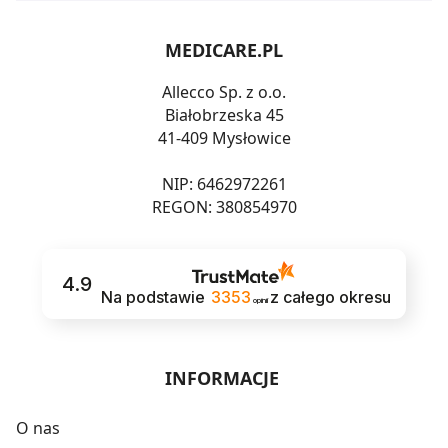
MEDICARE.PL
Allecco Sp. z o.o.
Białobrzeska 45
41-409 Mysłowice
NIP: 6462972261
REGON: 380854970
4.9
Na podstawie
3353
z całego okresu
opinii
INFORMACJE
O nas