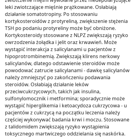
zwiotczenie mięśni wywołane przez niedepolaryzujące
leki zwiotczające mięśnie prążkowane. Osłabiają
działanie somatotropiny. Po stosowaniu
kortykosteroidów z protyreliną, zwiększenie stężenia
TSH po podaniu protyreliny może być obniżone.
Kortykosteroidy stosowane z NLPZ zwiększają ryzyko
owrzodzenia żołądka i jelit oraz krwawień. Może
wystąpić interakcja z salicylanami u pacjentów z
hipoprotrombinemią. Zwiększają klirens nerkowy
salicylanów, dlatego odstawienie steroidów może
powodować zatrucie salicylanami - dawkę salicylanów
należy zmniejszyć po zakończeniu podawania
steroidów. Osłabiają działanie leków
przeciwcukrzycowych, takich jak insulina,
sulfonylomocznik i metformina; sporadycznie może
wystąpić hiperglikemia i ketoacydoza cukrzycowa - u
pacjentów z cukrzycą na początku leczenia należy
częściej wykonywać badania krwi i moczu. Stosowane
z talidomidem zwiększają ryzyko wystąpienia
toksycznego martwiczego oddzielania się naskórka.