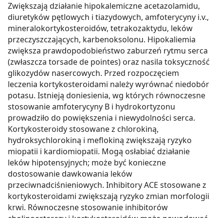
Zwiększają działanie hipokalemiczne acetazolamidu,
diuretyków pętlowych i tiazydowych, amfoterycyny i.v.,
mineralokortykosteroidów, tetrakozaktydu, leków
przeczyszczających, karbenoksolonu. Hipokaliemia
zwiększa prawdopodobieństwo zaburzeń rytmu serca
(zwłaszcza torsade de pointes) oraz nasila toksyczność
glikozydów nasercowych. Przed rozpoczęciem
leczenia kortykosteroidami należy wyrównać niedobór
potasu. Istnieją doniesienia, wg których równoczesne
stosowanie amfoterycyny B i hydrokortyzonu
prowadziło do powiększenia i niewydolności serca.
Kortykosteroidy stosowane z chlorokiną,
hydroksychlorokiną i meflokiną zwiększają ryzyko
miopatii i kardiomiopatii. Mogą osłabiać działanie
leków hipotensyjnych; może być konieczne
dostosowanie dawkowania leków
przeciwnadciśnieniowych. Inhibitory ACE stosowane z
kortykosteroidami zwiększają ryzyko zmian morfologii
krwi. Równoczesne stosowanie inhibitorów