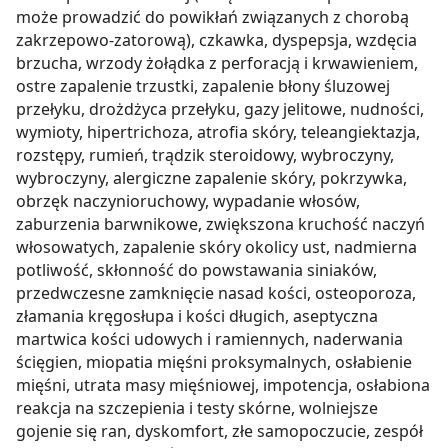
może prowadzić do powikłań związanych z chorobą
zakrzepowo-zatorową), czkawka, dyspepsja, wzdęcia
brzucha, wrzody żołądka z perforacją i krwawieniem,
ostre zapalenie trzustki, zapalenie błony śluzowej
przełyku, drożdżyca przełyku, gazy jelitowe, nudności,
wymioty, hipertrichoza, atrofia skóry, teleangiektazja,
rozstępy, rumień, trądzik steroidowy, wybroczyny,
wybroczyny, alergiczne zapalenie skóry, pokrzywka,
obrzęk naczynioruchowy, wypadanie włosów,
zaburzenia barwnikowe, zwiększona kruchość naczyń
włosowatych, zapalenie skóry okolicy ust, nadmierna
potliwość, skłonność do powstawania siniaków,
przedwczesne zamknięcie nasad kości, osteoporoza,
złamania kręgosłupa i kości długich, aseptyczna
martwica kości udowych i ramiennych, naderwania
ścięgien, miopatia mięśni proksymalnych, osłabienie
mięśni, utrata masy mięśniowej, impotencja, osłabiona
reakcja na szczepienia i testy skórne, wolniejsze
gojenie się ran, dyskomfort, złe samopoczucie, zespół