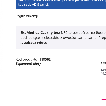
Ten produkt bierze udział w akcji
Lato w pełni 2026
. Z tej oka
kupisz
do -40%
taniej.
Regulamin akcji
EkaMedica Czarny bez
NFC to bezpośrednio tłocz
pochodzącej z ekstraktu z owoców camu camu. Prep
prozdrowotnymi. To nie tylko skuteczny
... zobacz więcej
sok na odp
krwionośnych, ochrona komórek przed stresem oksy
prawidłowego stężenia glukozy we krwi. EkaMedica 
Kod produktu:
118562
ce
Suplement diety
3,60
19,2