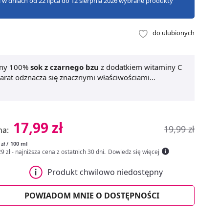
zji w dniach od 22 lipca do 12 sierpnia 2026 wybrane produkty
do ulubionych
ony 100%
sok z czarnego bzu
z dodatkiem witaminy C
arat odznacza się znacznymi właściwościami
orność
, jak również wsparcie dla naczyń
dacyjnym, a także wsparcie w utrzymaniu
Czarny bez NFC to naturalny sposób na zdrowie.
17,99 zł
19,99 zł
na:
 zł / 100 ml
9 zł
- najniższa cena z ostatnich 30 dni
.
Dowiedz się więcej
Produkt chwilowo niedostępny
POWIADOM MNIE O DOSTĘPNOŚCI