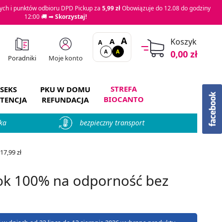
ch i punktów odbioru DPD Pickup za
5,99 zł
Obowiązuje do 12.08 do godziny
12:00 🚚 ➡
Skorzystaj!
A
A
Koszyk
A
A
A
0,00 zł
Moje konto
Poradniki
STREFA
SEKS
PKU W DOMU
BIOCANTO
TENCJA
REFUNDACJA
ka
bezpieczny transport
7,99 zł
ok 100% na odporność bez