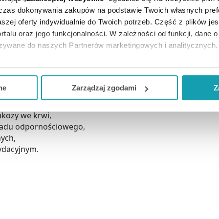
teryzowany.
dczas dokonywania zakupów na podstawie Twoich własnych pref
szej oferty indywidualnie do Twoich potrzeb. Część z plików j
ofioletowy kolor i intensywny, lekko cierpki, charakteryst
 bzu. To skuteczny sok na odporność.
rtalu oraz jego funkcjonalności. W zależności od funkcji, dane 
azywane do naszych Partnerów marketingowych i analitycznych.
ją zgodę i wybrać tylko niektóre dodatkowe funkcje, z którymi
eferowanych przez Ciebie wyborów i kliknij „
Zarządzaj
zgodam
ne
Zarządzaj zgodami
Z
o właściwościach antyoksydacyjnych,
kceptuj niezbędne
”, co będzie oznaczało, że nie wyrażasz zg
kozy we krwi,
niezbędne dla funkcjonowania Strony. Będzie się to jednak wiąza
ładu odpornościowego,
Strony.
ych,
ydacyjnym.