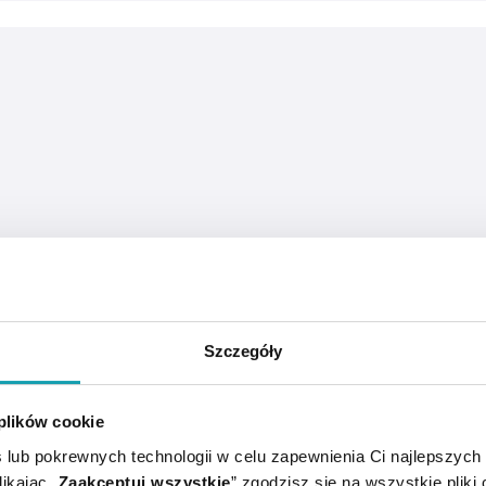
Szczegóły
 plików cookie
 lub pokrewnych technologii w celu zapewnienia Ci najlepszych
e płynnej, wyprodukowany z soku 100% z owoców czarnego 
ikając „
Zaakceptuj wszystkie
” zgodzisz się na wszystkie pliki