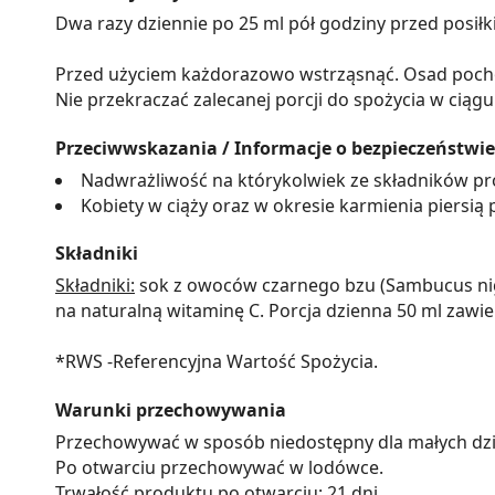
Dwa razy dziennie po 25 ml pół godziny przed posiłk
Przed użyciem każdorazowo wstrząsnąć. Osad poch
Nie przekraczać zalecanej porcji do spożycia w ciąg
Przeciwwskazania / Informacje o bezpieczeństwie
Nadwrażliwość na którykolwiek ze składników pr
Kobiety w ciąży oraz w okresie karmienia piersią
Składniki
Składniki:
sok z owoców czarnego bzu (Sambucus nig
na naturalną witaminę C. Porcja dzienna 50 ml za
*RWS -Referencyjna Wartość Spożycia.
Warunki przechowywania
Przechowywać w sposób niedostępny dla małych dzie
Po otwarciu przechowywać w lodówce.
Trwałość produktu po otwarciu: 21 dni.