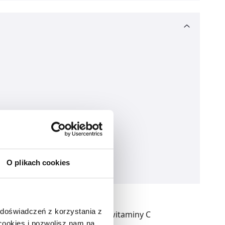
O plikach cookies
 doświadczeń z korzystania z
bzu z dodatkiem naturalnej witaminy C
 cookies i pozwolisz nam na