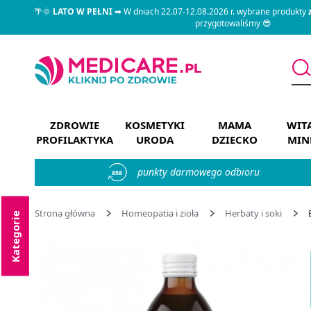
🌴🌞
LATO W PEŁNI
➡ W dniach 22.07-12.08.2026 r. wybrane produkty
przygotowaliśmy 😎
ZDROWIE
KOSMETYKI
MAMA
WIT
PROFILAKTYKA
URODA
DZIECKO
MIN
punkty darmowego odbioru
858
Strona główna
Homeopatia i zioła
Herbaty i soki
Kategorie