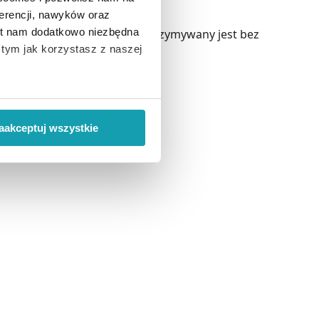
erencji, nawyków oraz
est nam dodatkowo niezbędna
yczny dla soku z bzu smak. Otrzymywany jest bez
o tym jak korzystasz z naszej
 wiąże się zbieranie danych o
i
”.
aakceptuj wszystkie
ody na pozyskiwanie od
ło z brakiem dostępu do