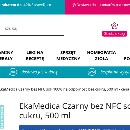
z rabatem do -40%
Sprawdź, co
📦 Dostawa do automatów paczkowy
Strefa okazji
AMINY
LEKI NA
SPRZĘT
HOMEOPATIA
ERAŁY
RECEPTĘ
MEDYCZNY
ZIOŁA
PO
dostawa już w dobę
bezpłatna wysył
EkaMedica Czarny bez NFC sok 100% na odporność bez cukru, 500 ml - cena 1
EkaMedica Czarny bez NFC s
cukru, 500 ml