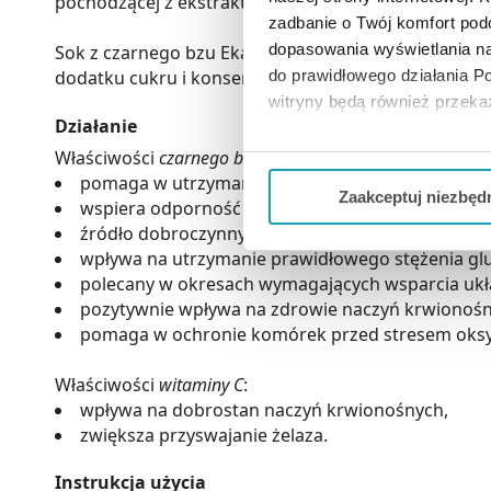
pochodzącej z ekstraktu z owoców camu camu. Pas
zadbanie o Twój komfort po
dopasowania wyświetlania na
Sok z czarnego bzu EkaMedica posiada głęboki ciemn
dodatku cukru i konserwantów z dojrzałych owoców
do prawidłowego działania Po
witryny będą również przek
Działanie
Jeżeli chcesz dostosować swo
Właściwości
czarnego bzu
:
pomaga w utrzymaniu prawidłowej wagi,
Twojej aktywności dokonaj pr
Zaakceptuj niezbęd
wspiera odporność organizmu,
źródło dobroczynnych polifenoli i antocyjanidyn 
Możesz również kliknąć „
Zaa
wpływa na utrzymanie prawidłowego stężenia glu
Ciebie danych, które nie są 
polecany w okresach wymagających wsparcia uk
wszystkich funkcjonalności 
pozytywnie wpływa na zdrowie naczyń krwionośn
pomaga w ochronie komórek przed stresem oks
Właściwości
witaminy C
:
wpływa na dobrostan naczyń krwionośnych,
zwiększa przyswajanie żelaza.
Instrukcja użycia