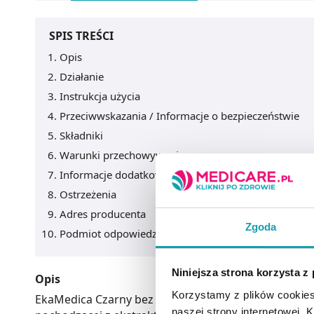
SPIS TREŚCI
Opis
Działanie
Instrukcja użycia
Przeciwwskazania / Informacje o bezpieczeństwie
Składniki
Warunki przechowywania
Informacje dodatkowe
Ostrzeżenia
Adres producenta
Zgoda
Podmiot odpowiedzialny
Niniejsza strona korzysta z
Opis
Korzystamy z plików cookies
EkaMedica Czarny bez NFC suplement diety w formi
naszej strony internetowej. Kl