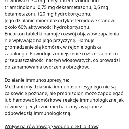
równoważne 4 mg metyloprednizolonu lub
triamcinolonu, 0,75 mg deksametazonu, 0,6 mg
betametazonu i 20 mg hydrokortyzonu.
Jego działanie mineralokortykosteroidowe stanowi
około 60% aktywności hydrokortyzonu.
Encorton tabletki hamuje rozwój objawów zapalenia
nie wpływając na jego przyczynę. Hamuje
gromadzenie się komórek w rejonie ogniska
zapalnego. Powoduje zmniejszenie rozszerzalności i
przepuszczalności naczyń włosowatych, co prowadzi
do zahamowania tworzenia obrzęków.
Działanie immunosupresyjne:
Mechanizmy działania immunosupresyjnego nie są
całkowicie poznane, ale prednizolon może zapobiegać
lub hamować komórkowe reakcje immunologiczne jak
również specyficzne mechanizmy związane z
odpowiedzią immunologiczną.
Wpływ na równowagę wodno-elektrolitową