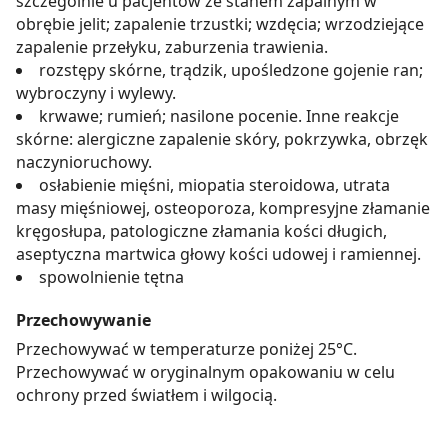
szczególnie u pacjentów ze stanem zapalnym w
obrębie jelit; zapalenie trzustki; wzdęcia; wrzodziejące
zapalenie przełyku, zaburzenia trawienia.
rozstępy skórne, trądzik, upośledzone gojenie ran;
wybroczyny i wylewy.
krwawe; rumień; nasilone pocenie. Inne reakcje
skórne: alergiczne zapalenie skóry, pokrzywka, obrzęk
naczynioruchowy.
osłabienie mięśni, miopatia steroidowa, utrata
masy mięśniowej, osteoporoza, kompresyjne złamanie
kręgosłupa, patologiczne złamania kości długich,
aseptyczna martwica głowy kości udowej i ramiennej.
spowolnienie tętna
Przechowywanie
Przechowywać w temperaturze poniżej 25°C.
Przechowywać w oryginalnym opakowaniu w celu
ochrony przed światłem i wilgocią.