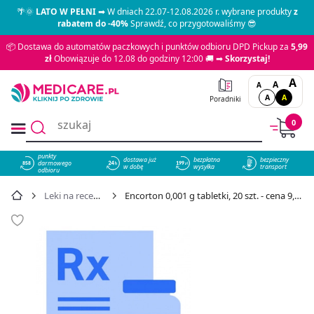
🌴🌞
LATO W PEŁNI
➡ W dniach 22.07-12.08.2026 r. wybrane produkty
z
rabatem do -40%
Sprawdź, co przygotowaliśmy 😎
📦 Dostawa do automatów paczkowych i punktów odbioru DPD Pickup za
5,99
zł
Obowiązuje do 12.08 do godziny 12:00 🚚 ➡
Skorzystaj!
A
A
A
A
A
Poradniki
0
punkty
dostawa już
bezpłatna
bezpieczny
darmowego
858
w dobę
wysyłka
transport
odbioru
Leki na receptę
Encorton 0,001 g tabletki, 20 szt. - cena 9,54 zł