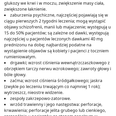
glukozy we krwi i w moczu, zwiększenie masy ciała,
zwiększone łaknienie.
zaburzenia psychiczne, najczęściej pojawiają się w
ciągu pierwszych 2 tygodni leczenia; mogą wystąpić
objawy schizofrenii, manii lub majaczenie; występują u
15 do 50% pacjentów; są zależne od dawki, występują
najczęściej u pacjentów leczonych dawkami 40 mg
prednizonu na dobę; najbardziej podatne na
wystąpienie objawów są kobiety i pacjenci z toczniem
rumieniowatym.
drgawki; wzrost ciśnienia wewnątrzczaszkowego z
obrzękiem tarczy nerwu wzrokowego; zawroty głowy i
bóle głowy.
zaćma; wzrost ciśnienia śródgałkowego; jaskra
(zwykle po leczeniu trwającym co najmniej 1 rok);
wytrzeszcz, nieostre widzenie.
zespoły zakrzepowo-zatorowe.
wrzód trawienny i jego następstwa: perforacje,
krwawienia; perforacje jelita grubego lub cienkiego,