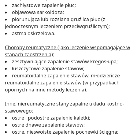
zachłystowe zapalenie płuc;
objawowa sarkoidoza;
piorunująca lub rozsiana gruźlica płuc (z
jednoczesnym leczeniem przeciwgruźliczym);
astma oskrzelowa.
Choroby reumatyczne (jako leczenie wspomagające w
stanach zaostrzenia):
zesztywniające zapalenie stawów kręgosłupa;
łuszczycowe zapalenie stawów;
reumatoidalne zapalenie stawów, młodzieńcze
reumatoidalne zapalenie stawów (w przypadkach
opornych na inne metody leczenia).
Inne, niereumatyczne stany zapalne układu kostno-
stawowego:
ostre i podostre zapalenie kaletki;
ostre dnawe zapalenie stawów;
ostre, nieswoiste zapalenie pochewki ścięgna;