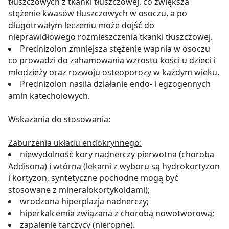
tłuszczowych z tkanki tłuszczowej, co zwiększa
stężenie kwasów tłuszczowych w osoczu, a po
długotrwałym leczeniu może dojść do
nieprawidłowego rozmieszczenia tkanki tłuszczowej.
Prednizolon zmniejsza stężenie wapnia w osoczu
co prowadzi do zahamowania wzrostu kości u dzieci i
młodzieży oraz rozwoju osteoporozy w każdym wieku.
Prednizolon nasila działanie endo- i egzogennych
amin katecholowych.
Wskazania do stosowania:
Zaburzenia układu endokrynnego:
niewydolność kory nadnerczy pierwotna (choroba
Addisona) i wtórna (lekami z wyboru są hydrokortyzon
i kortyzon, syntetyczne pochodne mogą być
stosowane z mineralokortykoidami);
wrodzona hiperplazja nadnerczy;
hiperkalcemia związana z chorobą nowotworową;
zapalenie tarczycy (nieropne).