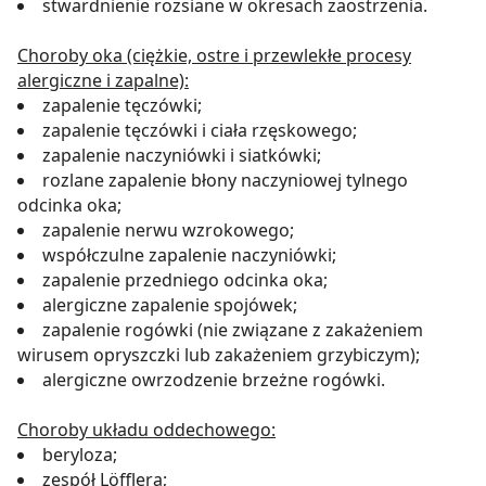
stwardnienie rozsiane w okresach zaostrzenia.
Choroby oka (ciężkie, ostre i przewlekłe procesy
alergiczne i zapalne):
zapalenie tęczówki;
zapalenie tęczówki i ciała rzęskowego;
zapalenie naczyniówki i siatkówki;
rozlane zapalenie błony naczyniowej tylnego
odcinka oka;
zapalenie nerwu wzrokowego;
współczulne zapalenie naczyniówki;
zapalenie przedniego odcinka oka;
alergiczne zapalenie spojówek;
zapalenie rogówki (nie związane z zakażeniem
wirusem opryszczki lub zakażeniem grzybiczym);
alergiczne owrzodzenie brzeżne rogówki.
Choroby układu oddechowego:
beryloza;
zespół Löfflera;