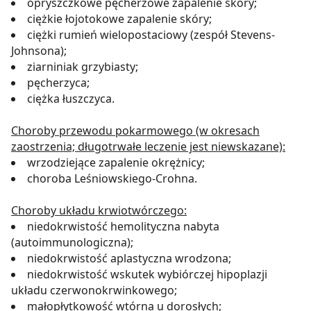
opryszczkowe pęcherzowe zapalenie skóry;
ciężkie łojotokowe zapalenie skóry;
ciężki rumień wielopostaciowy (zespół Stevens-
Johnsona);
ziarniniak grzybiasty;
pęcherzyca;
ciężka łuszczyca.
Choroby przewodu pokarmowego (w okresach
zaostrzenia; długotrwałe leczenie jest niewskazane):
wrzodziejące zapalenie okrężnicy;
choroba Leśniowskiego-Crohna.
Choroby układu krwiotwórczego:
niedokrwistość hemolityczna nabyta
(autoimmunologiczna);
niedokrwistość aplastyczna wrodzona;
niedokrwistość wskutek wybiórczej hipoplazji
układu czerwonokrwinkowego;
małopłytkowość wtórna u dorosłych;