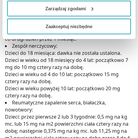
Dzieci: zazwyczaj stosowane dawki u dzieci: 2 mg na
do naszych Partnerów marketingowych i analitycznych.
Zarządzaj zgodami
kg mc. na dobę w dawkach podzielonych co 6 lub co 8
godzin lub w dawce jednorazowej.
Jeżeli chcesz dostosować swoją zgodę i wybrać tylko
Stwardnienie rozsiane w okresach zaostrzenia
Zaakceptuj niezbędne
niektóre dodatkowe funkcje, z którymi wiąże się
Dorośli: 200 mg na dobę przez 7 dni, następnie 80 mg
zbieranie danych o Twojej aktywności dokonaj
co drugi dzień przez 1 miesiąc.
preferowanych przez Ciebie wyborów i kliknij „
Zarządzaj
Zespół nerczycowy:
zgodami
”.
Dzieci do 18 miesiąca: dawka nie została ustalona.
Dzieci w wieku od 18 miesięcy do 4 lat: początkowo 7
Możesz również kliknąć „
Zaakceptuj niezbędne
”, co
mg do 10 mg cztery razy na dobę.
będzie oznaczało, że nie wyrażasz zgody na
Dzieci w wieku od 4 do 10 lat: początkowo 15 mg
pozyskiwanie od Ciebie danych, które nie są niezbędne
cztery razy na dobę.
dla funkcjonowania Strony. Będzie się to jednak wiązało
Dzieci w wieku powyżej 10 lat: początkowo 20 mg
z brakiem dostępu do wszystkich funkcjonalności
cztery razy na dobę.
Reumatyczne zapalenie serca, białaczka,
Strony.
nowotwory:
Dzieci: przez pierwsze 2 lub 3 tygodnie: 0,5 mg na kg
mc. lub 15 mg na m2 powierzchni ciała cztery razy na
dobę; następnie 0,375 mg na kg mc. lub 11,25 mg na
m2 powierzchni ciała cztery razy na dobę przez 4 do 6