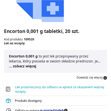
Encorton 0,001 g tabletki, 20 szt.
Kod produktu:
109520
Lek na receptę
Encorton 0,001 g
to jest lek przepisywany przez
lekarza, który posiada w swoim składzie prednizon. Jest
syntetycznym glikokortykosteroidem, który posiada
... zobacz więcej
silne działanie przeciwzapalne. Encorton tabletki
dodatkowo posiada działanie immunosupresyjne. Lek
Dowiedz się więcej
na receptę posiada szerokie spektrum zastosowania i
jest skierowany dla dzieci i osób dorosłych. Encorton
Lek przeznaczony do odbioru w aptece za okazaniem ważnej
0,001 g należy stosować według zaleceń lekarza.
recepty
Tabletkę stosuj doustnie, najlepiej w czasie posiłku.
Produkt dostępny
Odbiór w aptece
w poniedziałek