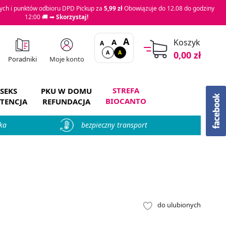
ch i punktów odbioru DPD Pickup za
5,99 zł
Obowiązuje do 12.08 do godziny
12:00 🚚 ➡
Skorzystaj!
A
A
Koszyk
A
A
A
0,00 zł
Moje konto
Poradniki
STREFA
SEKS
PKU W DOMU
BIOCANTO
TENCJA
REFUNDACJA
ka
bezpieczny transport
do ulubionych