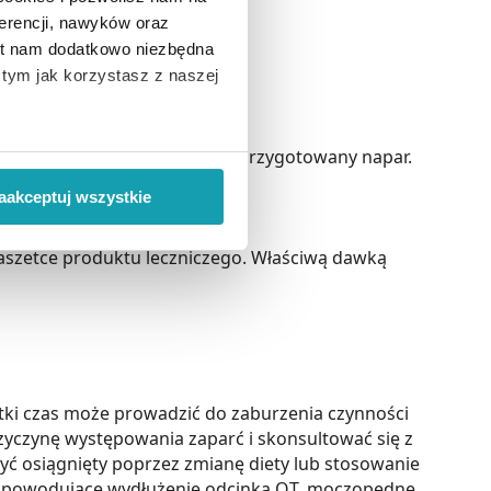
erencji, nawyków oraz
est nam dodatkowo niezbędna
o tym jak korzystasz z naszej
 wiąże się zbieranie danych o
u). Stosować zawsze świeżo przygotowany napar.
i
”.
aakceptuj wszystkie
ody na pozyskiwanie od
szetce produktu leczniczego. Właściwą dawką
ło z brakiem dostępu do
ótki czas może prowadzić do zaburzenia czynności
rzyczynę występowania zaparć i skonsultować się z
być osiągnięty poprzez zmianę diety lub stosowanie
ki powodujące wydłużenie odcinka QT, moczopędne,