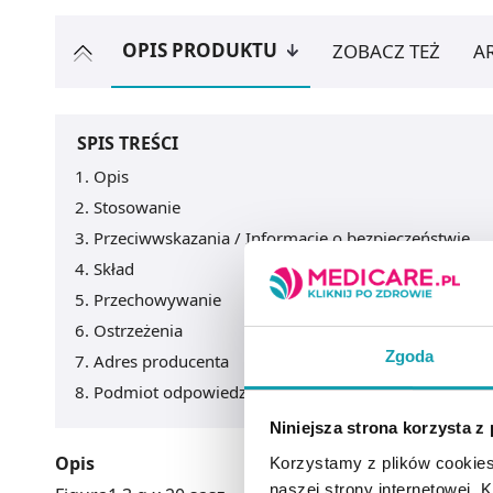
OPIS PRODUKTU
ZOBACZ TEŻ
A
SPIS TREŚCI
Opis
Stosowanie
Przeciwwskazania / Informacje o bezpieczeństwie
Skład
Przechowywanie
Ostrzeżenia
Zgoda
Adres producenta
Podmiot odpowiedzialny
Niniejsza strona korzysta z
Opis
Korzystamy z plików cookies
naszej strony internetowej. Kl