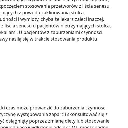
zpoczęciem stosowania przetworów z liścia senesu.
erpiących z powodu zaklinowania stolca,
ości i wymioty, chyba że lekarz zaleci inaczej.
z liścia senesu u pacjentów nietrzymających stolca,
fekaliami. U pacjentów z zaburzeniami czynności
wy nasilą się w trakcie stosowania produktu
ótki czas może prowadzić do zaburzenia czynności
rzyczynę występowania zaparć i skonsultować się z
być osiągnięty poprzez zmianę diety lub stosowanie
ki powodujące wydłużenie odcinka QT, moczopędne,