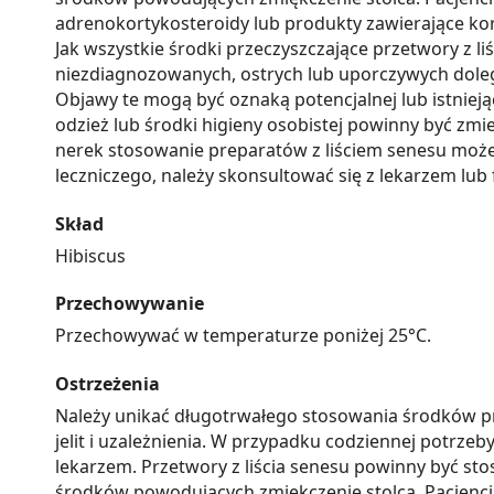
adrenokortykosteroidy lub produkty zawierające kor
Jak wszystkie środki przeczyszczające przetwory z l
niezdiagnozowanych, ostrych lub uporczywych dolegl
Objawy te mogą być oznaką potencjalnej lub istnieją
odzież lub środki higieny osobistej powinny być zmi
nerek stosowanie preparatów z liściem senesu może 
leczniczego, należy skonsultować się z lekarzem lub
Skład
Hibiscus
Przechowywanie
Przechowywać w temperaturze poniżej 25°C.
Ostrzeżenia
Należy unikać długotrwałego stosowania środków prz
jelit i uzależnienia. W przypadku codziennej potrz
lekarzem. Przetwory z liścia senesu powinny być sto
środków powodujących zmiękczenie stolca. Pacjenci