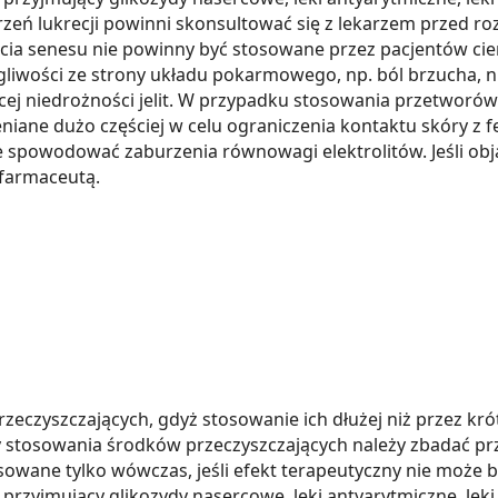
zeń lukrecji powinni skonsultować się z lekarzem przed ro
iścia senesu nie powinny być stosowane przez pacjentów ci
iwości ze strony układu pokarmowego, np. ból brzucha, nudn
cej niedrożności jelit. W przypadku stosowania przetworów 
eniane dużo częściej w celu ograniczenia kontaktu skóry z 
spowodować zaburzenia równowagi elektrolitów. Jeśli obja
 farmaceutą.
eczyszczających, gdyż stosowanie ich dłużej niż przez kr
eby stosowania środków przeczyszczających należy zbadać p
sowane tylko wówczas, jeśli efekt terapeutyczny nie może 
 przyjmujący glikozydy nasercowe, leki antyarytmiczne, le