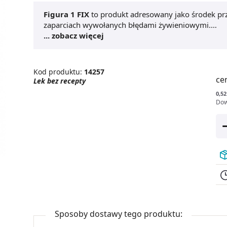
Figura 1 FIX
to produkt adresowany jako środek przeczyszczający do krótkotrwałego stosowania w
zaparciach wywołanych błędami żywieniowymi.
Produkt oparty jest na działaniu senesu.
... zobacz więcej
Figura 1 FI
przeznaczony dla osób dorosłych i młodzieży powyże
Kod produktu:
14257
ce
Lek bez recepty
0,52
Dow
Sposoby dostawy tego produktu: