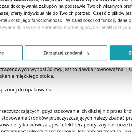
dczas dokonywania zakupów na podstawie Twoich własnych pref
szej oferty indywidualnie do Twoich potrzeb. Część z plików j
rtalu oraz jego funkcjonalności. W zależności od funkcji, dane 
łym wieku:
azywane do naszych Partnerów marketingowych i analitycznych.
l) i naparzać pod przykryciem przez około 10 minut.
ją zgodę i wybrać tylko niektóre dodatkowe funkcje, z którymi
(wypić jednorazowo od ⅔ do całości przygotowanego napar
 8-12 godzinach.
eferowanych przez Ciebie wyborów i kliknij „
Zarządzaj
zgodam
ne
Zarządzaj zgodami
Z
godnie bez konsultacji z lekarzem.
kceptuj niezbędne
”, co będzie oznaczało, że nie wyrażasz zg
acenowych wynosi 30 mg. Jest to dawka równoważna 1 sa
niezbędne dla funkcjonowania Strony. Będzie się to jednak wiąza
skania miękkiego stolca.
Strony.
łączonej do opakowania.
eczyszczających, gdyż stosowanie ich dłużej niż przez kr
eby stosowania środków przeczyszczających należy zbadać p
sowane tylko wówczas, jeśli efekt terapeutyczny nie może 
 przyjmujący glikozydy nasercowe, leki antyarytmiczne, le