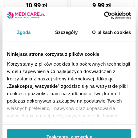
10,99 zł
9,99 zł
Zgoda
Szczegóły
O plikach cookies
Niniejsza strona korzysta z plików cookie
Korzystamy z plików cookies lub pokrewnych technologii
w celu zapewnienia Ci najlepszych doświadczeń z
korzystania z naszej strony internetowej. Klikając
„
Zaakceptuj wszystkie
” zgodzisz się na wszystkie pliki
Herbata Dla Nerek FIX 20
Herbata Dla Płuc Fix 20
cookies i pozwolisz nam na zadbanie o Twój komfort
saszetek
saszetek
podczas dokonywania zakupów na podstawie Twoich
własnych preferencji, nawyków oraz dopasowania
wyświetlania naszej oferty indywidualnie do Twoich
8,99 zł
8,99 zł
potrzeb. Część z plików jest nam dodatkowo niezbędna
do prawidłowego działania Portalu oraz jego
Zaakceptuj wszystkie
funkcjonalności. W zależności od funkcji, dane o tym jak