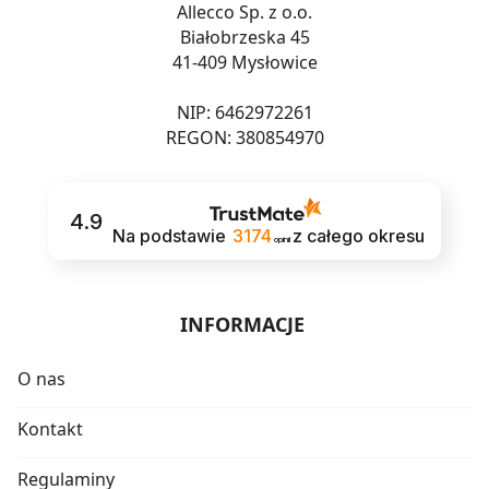
Allecco Sp. z o.o.
Białobrzeska 45
41-409 Mysłowice
NIP: 6462972261
REGON: 380854970
4.9
Na podstawie
3174
z całego okresu
opinii
INFORMACJE
O nas
Kontakt
Regulaminy