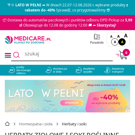
🌴🌞
LATO W PEŁNI
➡ W dniach 22.07-12.08.2026 r. wybrane produkty
z
rabatem do -40%
Sprawdź, co przygotowaliśmy 😎
📦 Dostawa do automatów paczkowych i punktów odbioru DPD Pickup za
5,99
zł
Obowiązuje do 12.08 do godziny 12:00 🚚 ➡
Skorzystaj!
A
A
A
A
A
Poradniki
0
punkty
dostawa już
bezpłatna
bezpieczny
darmowego
858
w dobę
wysyłka
transport
odbioru
Homeopatia i zioła
Herbaty i soki
HERBATY ZIOŁOWE I SOKI ROŚLINNE