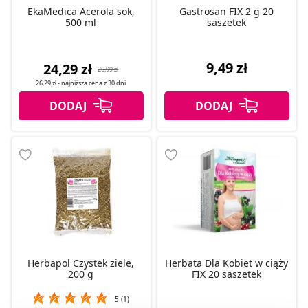
EkaMedica Acerola sok,
Gastrosan FIX 2 g 20
500 ml
saszetek
9,49 zł
24,29 zł
26,99 zł
26,29 zł
- najniższa cena z
30 dni
Herbapol Czystek ziele,
Herbata Dla Kobiet w ciąży
200 g
FIX 20 saszetek
5 (1)