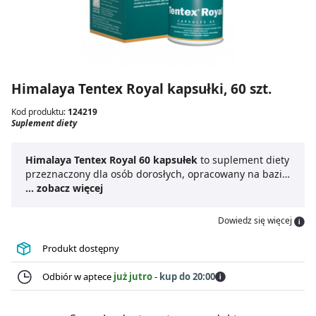
Himalaya Tentex Royal kapsułki, 60 szt.
Kod produktu:
124219
Suplement diety
Himalaya Tentex Royal 60 kapsułek
to suplement diety
przeznaczony dla osób dorosłych, opracowany na bazie
wyciągów roślinnych.
... zobacz więcej
Tentex Royal kapsułki
zawierają
ekstrakty z owoców buzdyganka naziemnego, szafranu,
Asteracantha longifolia, Blepharis edulis oraz
Dowiedz się więcej
migdałowca pospolitego. Obecny w preparacie
buzdyganek naziemny
wspiera utrzymanie
Produkt dostępny
prawidłowej sprawności seksualnej, a jednocześnie
pomaga dbać o kondycję układu krążenia i prawidłowe
Odbiór w aptece
już jutro
-
kup do 20:00
funkcjonowanie układu odpornościowego. Wyciąg z
szafranu wpływa korzystnie na równowagę
emocjonalną i wspomaga erekcję. Zaleca się