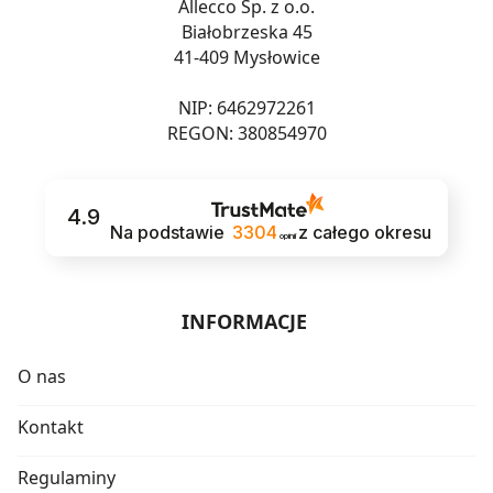
Allecco Sp. z o.o.
Białobrzeska 45
41-409 Mysłowice
NIP: 6462972261
REGON: 380854970
4.9
Na podstawie
3304
z całego okresu
opinii
INFORMACJE
O nas
Kontakt
Regulaminy