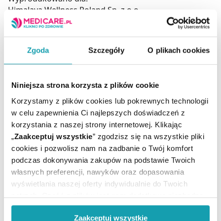
Himalaya Wellness Poland Sp. z o.o.
Aleje Jerozolimskie 81,
02-001 Warszawa,
Polska,
Zgoda
Szczegóły
O plikach cookies
www.himalayawellness.pl
Podmiot odpowiedzialny
Niniejsza strona korzysta z plików cookie
Himalaya Wellness Poland Sp. z o.o.
Korzystamy z plików cookies lub pokrewnych technologii
Aleje Jerozolimskie 81,
02-001 Warszawa,
w celu zapewnienia Ci najlepszych doświadczeń z
Polska,
korzystania z naszej strony internetowej. Klikając
www.himalayawellness.pl
„
Zaakceptuj wszystkie
” zgodzisz się na wszystkie pliki
cookies i pozwolisz nam na zadbanie o Twój komfort
podczas dokonywania zakupów na podstawie Twoich
własnych preferencji, nawyków oraz dopasowania
Suplement diety nie może być stosowany jak
wyświetlania naszej oferty indywidualnie do Twoich
substytut (zamiennik) zróżnicowanej diety.
potrzeb. Część z plików jest nam dodatkowo niezbędna
Nie należy przekraczać zalecanej porcji do spożycia w
do prawidłowego działania Portalu oraz jego
ciągu dnia.
Zaakceptuj wszystkie
funkcjonalności. W zależności od funkcji, dane o tym jak