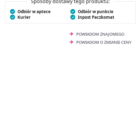
Sposoby dostawy tego produktu:
przyjmowanie dwóch kapsułek około godzinę przed
Odbiór w aptece
Odbiór w punkcie
snem. Suplement diety
Himalaya Tentex Royal 60
Kurier
Inpost Paczkomat
kapsułek
nie powinien być stosowany przez osoby
poniżej 18. roku życia.
POWIADOM ZNAJOMEGO
POWIADOM O ZMIANIE CENY