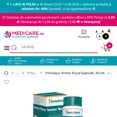
🌴🌞
LATO W PEŁNI
➡ W dniach 22.07-12.08.2026 r. wybrane produkty
z
rabatem do -40%
Sprawdź, co przygotowaliśmy 😎
📦 Dostawa do automatów paczkowych i punktów odbioru DPD Pickup za
5,99
zł
Obowiązuje do 12.08 do godziny 12:00 🚚 ➡
Skorzystaj!
A
A
A
A
A
Poradniki
0
punkty
dostawa już
bezpłatna
bezpieczny
darmowego
858
w dobę
wysyłka
transport
odbioru
Potencja
Himalaya Tentex Royal kapsułki, 60 szt. - cena 56,49 zł