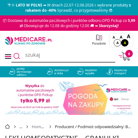
🌴🌞
LATO W PEŁNI
➡ W dniach 22.07-12.08.2026 r. wybrane produkty
z
rabatem do -40%
Sprawdź, co przygotowaliśmy 😎
📦 Dostawa do automatów paczkowych i punktów odbioru DPD Pickup za
5,99
zł
Obowiązuje do 12.08 do godziny 12:00 🚚 ➡
Skorzystaj!
A
A
A
A
A
Poradniki
0
punkty
dostawa już
bezpłatna
bezpieczny
darmowego
858
w dobę
wysyłka
transport
odbioru
Homeopatia
Producent / Podmiot odpowiedzialny: BOIRON LEKI ZŁOŻONE
LEKI HOMEOPATYCZNE – GRANULKI,