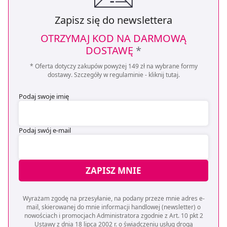
będzie oznaczało, że nie wyrażasz zgody na
pozyskiwanie od Ciebie danych, które nie są niezbędne
Zapisz się do newslettera
dla funkcjonowania Strony. Będzie się to jednak wiązało
OTRZYMAJ KOD NA DARMOWĄ
z brakiem dostępu do wszystkich funkcjonalności
DOSTAWĘ
*
Strony.
* Oferta dotyczy zakupów powyżej 149 zł na wybrane formy
dostawy. Szczegóły w regulaminie -
kliknij tutaj
.
Podaj swoje imię
Podaj swój e-mail
ZAPISZ MNIE
Wyrażam zgodę na przesyłanie, na podany przeze mnie adres e-
mail, skierowanej do mnie informacji handlowej (newsletter) o
nowościach i promocjach Administratora zgodnie z Art. 10 pkt 2
Ustawy z dnia 18 lipca 2002 r. o świadczeniu usług drogą