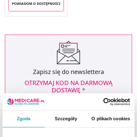
POWIADOM O DOSTĘPNOŚCI
Zapisz się do newslettera
OTRZYMAJ KOD NA DARMOWĄ
DOSTAWĘ
*
* Oferta dotyczy zakupów powyżej 149 zł na wybrane formy
dostawy. Szczegóły w regulaminie -
kliknij tutaj
.
Podaj swoje imię
Zgoda
Szczegóły
O plikach cookies