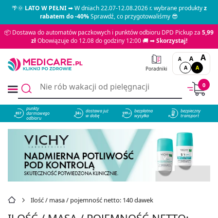
🌴🌞
LATO W PEŁNI
➡ W dniach 22.07-12.08.2026 r. wybrane produkty
z
rabatem do -40%
Sprawdź, co przygotowaliśmy 😎
📦 Dostawa do automatów paczkowych i punktów odbioru DPD Pickup za
5,99
zł
Obowiązuje do 12.08 do godziny 12:00 🚚 ➡
Skorzystaj!
A
A
A
A
A
Poradniki
0
punkty
dostawa już
bezpłatna
bezpieczny
darmowego
857
w dobę
wysyłka
transport
odbioru
Ilość / masa / pojemność netto: 140 dawek
ILOŚĆ / MASA / POJEMNOŚĆ NETTO: