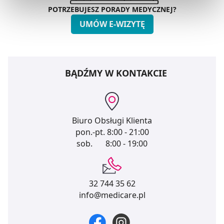
preferowanych przez Ciebie wyborów i kliknij „
Zarządzaj
POTRZEBUJESZ PORADY MEDYCZNEJ?
zgodami
”.
UMÓW E-WIZYTĘ
Możesz również kliknąć „
Zaakceptuj niezbędne
”, co
będzie oznaczało, że nie wyrażasz zgody na
pozyskiwanie od Ciebie danych, które nie są niezbędne
BĄDŹMY W KONTAKCIE
dla funkcjonowania Strony. Będzie się to jednak wiązało
z brakiem dostępu do wszystkich funkcjonalności
Strony.
Biuro Obsługi Klienta
pon.-pt.
8:00 - 21:00
sob.
8:00 - 19:00
32 744 35 62
info@medicare.pl