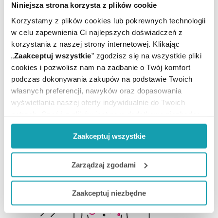
Podaj swój e-mail
Niniejsza strona korzysta z plików cookie
Korzystamy z plików cookies lub pokrewnych technologii
w celu zapewnienia Ci najlepszych doświadczeń z
ZAPISZ MNIE
korzystania z naszej strony internetowej. Klikając
„
Zaakceptuj wszystkie
” zgodzisz się na wszystkie pliki
Wyrażam zgodę na przesyłanie, na podany przeze mnie adres e-
cookies i pozwolisz nam na zadbanie o Twój komfort
mail, skierowanej do mnie informacji handlowej (newsletter) o
podczas dokonywania zakupów na podstawie Twoich
nowościach i promocjach Administratora zgodnie z Art. 10 pkt 2
własnych preferencji, nawyków oraz dopasowania
Ustawy z dnia 18 lipca 2002 r. o świadczeniu usług drogą
elektroniczną
wyświetlania naszej oferty indywidualnie do Twoich
potrzeb. Część z plików jest nam dodatkowo niezbędna
Chcesz się wypisać z newslettera? Kliknij
tutaj
.
do prawidłowego działania Portalu oraz jego
Zaakceptuj wszystkie
funkcjonalności. W zależności od funkcji, dane o tym jak
korzystasz z naszej witryny będą również przekazywane
do naszych Partnerów marketingowych i analitycznych.
Zarządzaj zgodami
Jeżeli chcesz dostosować swoją zgodę i wybrać tylko
Zaakceptuj niezbędne
niektóre dodatkowe funkcje, z którymi wiąże się
zbieranie danych o Twojej aktywności dokonaj