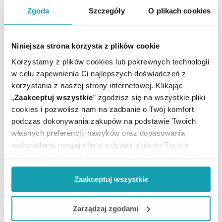
Zgoda
Szczegóły
O plikach cookies
Niniejsza strona korzysta z plików cookie
Korzystamy z plików cookies lub pokrewnych technologii
w celu zapewnienia Ci najlepszych doświadczeń z
korzystania z naszej strony internetowej. Klikając
POTRZEBUJESZ PORADY MEDYCZNEJ?
„
Zaakceptuj wszystkie
” zgodzisz się na wszystkie pliki
UMÓW E-WIZYTĘ
cookies i pozwolisz nam na zadbanie o Twój komfort
podczas dokonywania zakupów na podstawie Twoich
własnych preferencji, nawyków oraz dopasowania
wyświetlania naszej oferty indywidualnie do Twoich
BĄDŹMY W KONTAKCIE
potrzeb. Część z plików jest nam dodatkowo niezbędna
do prawidłowego działania Portalu oraz jego
Zaakceptuj wszystkie
funkcjonalności. W zależności od funkcji, dane o tym jak
korzystasz z naszej witryny będą również przekazywane
Biuro Obsługi Klienta
do naszych Partnerów marketingowych i analitycznych.
Zarządzaj zgodami
pon.-pt.
8:00 - 21:00