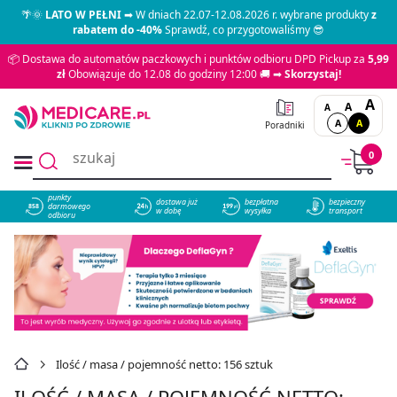
🌴🌞
LATO W PEŁNI
➡ W dniach 22.07-12.08.2026 r. wybrane produkty
z
rabatem do -40%
Sprawdź, co przygotowaliśmy 😎
📦 Dostawa do automatów paczkowych i punktów odbioru DPD Pickup za
5,99
zł
Obowiązuje do 12.08 do godziny 12:00 🚚 ➡
Skorzystaj!
A
A
A
A
A
Poradniki
0
punkty
dostawa już
bezpłatna
bezpieczny
darmowego
858
w dobę
wysyłka
transport
odbioru
Ilość / masa / pojemność netto: 156 sztuk
ILOŚĆ / MASA / POJEMNOŚĆ NETTO: