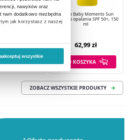
erencji, nawyków oraz
Chicco Baby Moments Sun
est nam dodatkowo niezbędna
aby Moments Sun
Spray do opalania SPF 50+, 150
o tym jak korzystasz z naszej
o opalaniu, 150 ml
ml
6,99 zł
62,99 zł
 wiąże się zbieranie danych o
i
”.
aakceptuj wszystkie
OSZYKA
DO KOSZYKA
ody na pozyskiwanie od
ło z brakiem dostępu do
ZOBACZ WSZYSTKIE PRODUKTY