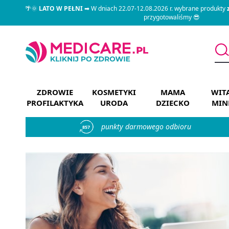
🌴🌞
LATO W PEŁNI
➡ W dniach 22.07-12.08.2026 r. wybrane produkty
przygotowaliśmy 😎
ZDROWIE
KOSMETYKI
MAMA
WIT
PROFILAKTYKA
URODA
DZIECKO
MIN
punkty darmowego odbioru
857