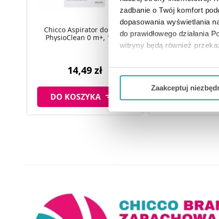
zadbanie o Twój komfort po
Chicco Baby Mo
dopasowania wyświetlania na
Chicco Aspirator do nosa
Krem do opalania 
do prawidłowego działania Po
PhysioClean 0 m+, 1 szt.
ml
witryny będą również przek
14,49 zł
50,49 
Jeżeli chcesz dostosować swo
Twojej aktywności dokonaj pr
Zaakceptuj niezbęd
DO KOSZYKA
DO KOSZYK
Możesz również kliknąć „
Zaa
Ciebie danych, które nie są 
wszystkich funkcjonalności 