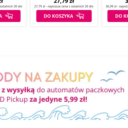
zł
27,79 zł
3
z
ostatnich
30 dni
27,79 zł
- najniższa cena z
ostatnich
30 dni
36,99 zł
- najni
A
DO KOSZYKA
DO K