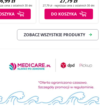
6,99 zł
27,79 zł
ższa cena z
ostatnich
30 dni
27,79 zł
- najniższa cena z
ostatnich
30 dni
OSZYKA
DO KOSZYKA
ZOBACZ WSZYSTKIE PRODUKTY