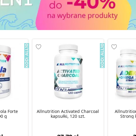
rola Forte
Allnutrition Activated Charcoal
Allnutrit
00 g
kapsułki, 120 szt.
Strong k