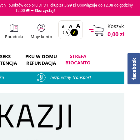
ch i punktów odbioru DPD Pickup za
5,99 zł
Obowiązuje do 12.08 do godziny
12:00 🚚 ➡
Skorzystaj!
A
A
Koszyk
A
A
A
0,00 zł
Moje konto
Poradniki
STREFA
SEKS
PKU W DOMU
BIOCANTO
TENCJA
REFUNDACJA
ka
bezpieczny transport