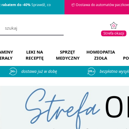
z rabatem do -40%
Sprawdź, co
📦 Dostawa do automatów paczkowy
Strefa okazji
AMINY
LEKI NA
SPRZĘT
HOMEOPATIA
ERAŁY
RECEPTĘ
MEDYCZNY
ZIOŁA
PO
dostawa już w dobę
bezpłatna wysył