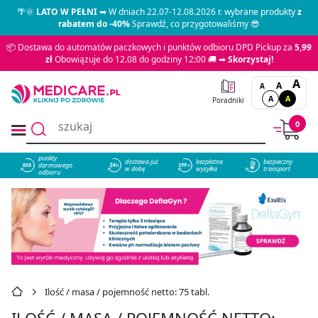
🌴🌞
LATO W PEŁNI
➡ W dniach 22.07-12.08.2026 r. wybrane produkty
z
rabatem do -40%
Sprawdź, co przygotowaliśmy 😎
📦 Dostawa do automatów paczkowych i punktów odbioru DPD Pickup za
5,99
zł
Obowiązuje do 12.08 do godziny 12:00 🚚 ➡
Skorzystaj!
A
A
A
A
A
Poradniki
0
punkty
dostawa już
bezpłatna
bezpieczny
darmowego
858
w dobę
wysyłka
transport
odbioru
Ilość / masa / pojemność netto: 75 tabl.
ILOŚĆ / MASA / POJEMNOŚĆ NETTO: