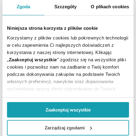
Zgoda
Szczegóły
O plikach cookies
Niniejsza strona korzysta z plików cookie
Korzystamy z plików cookies lub pokrewnych technologii
w celu zapewnienia Ci najlepszych doświadczeń z
korzystania z naszej strony internetowej. Klikając
POTRZEBUJESZ PORADY MEDYCZNEJ?
„
Zaakceptuj wszystkie
” zgodzisz się na wszystkie pliki
UMÓW E-WIZYTĘ
cookies i pozwolisz nam na zadbanie o Twój komfort
podczas dokonywania zakupów na podstawie Twoich
własnych preferencji, nawyków oraz dopasowania
wyświetlania naszej oferty indywidualnie do Twoich
BĄDŹMY W KONTAKCIE
potrzeb. Część z plików jest nam dodatkowo niezbędna
do prawidłowego działania Portalu oraz jego
Zaakceptuj wszystkie
funkcjonalności. W zależności od funkcji, dane o tym jak
korzystasz z naszej witryny będą również przekazywane
Biuro Obsługi Klienta
do naszych Partnerów marketingowych i analitycznych.
Zarządzaj zgodami
pon.-pt.
8:00 - 21:00