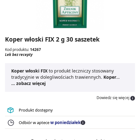
Koper włoski FIX 2 g 30 saszetek
Kod produktu:
14267
Lek bez recepty
Koper włoski FIX
to produkt leczniczy stosowany
tradycyjnie w dolegliwościach trawiennych.
Koper
włoski
... zobacz więcej
wykazuje działanie przeciwskurczowe i
wiatropędne. Znajduje zastosowanie w skurczowych
dolegliwościach żołądka i jelit, uczuciu pełności i
Dowiedz się więcej
wzdęciach. Również tradycyjnie w nieżytach górnych
dróg oddechowych jako środek wykrztuśny.
Herbatka z
Produkt dostępny
kopru włoskiego
może być stosowana u dzieci od 4
roku życia w postaci łagodnego naparu.
Odbiór w aptece
w poniedziałek