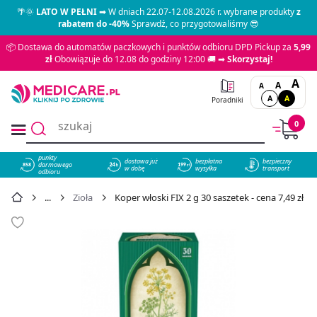
🌴🌞
LATO W PEŁNI
➡ W dniach 22.07-12.08.2026 r. wybrane produkty
z
rabatem do -40%
Sprawdź, co przygotowaliśmy 😎
📦 Dostawa do automatów paczkowych i punktów odbioru DPD Pickup za
5,99
zł
Obowiązuje do 12.08 do godziny 12:00 🚚 ➡
Skorzystaj!
A
A
A
A
A
Poradniki
0
punkty
dostawa już
bezpłatna
bezpieczny
darmowego
858
w dobę
wysyłka
transport
odbioru
Zioła
Koper włoski FIX 2 g 30 saszetek - cena 7,49 zł