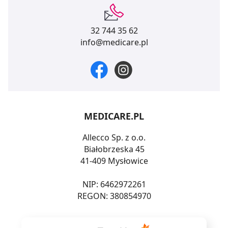
32 744 35 62
info@medicare.pl
MEDICARE.PL
Allecco Sp. z o.o.
Białobrzeska 45
41-409 Mysłowice
NIP: 6462972261
REGON: 380854970