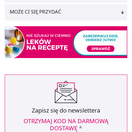
z brakiem dostępu do wszystkich funkcjonalności
MOŻE CI SIĘ PRZYDAĆ
Strony.
Zapisz się do newslettera
OTRZYMAJ KOD NA DARMOWĄ
DOSTAWĘ
*