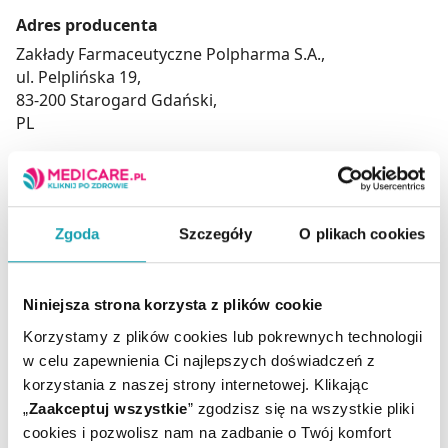
Adres producenta
Zakłady Farmaceutyczne Polpharma S.A.,
ul. Pelplińska 19,
83-200 Starogard Gdański,
PL
Podmiot odpowiedzialny
Zakłady Farmaceutyczne Polpharma S.A.,
ul. Pelplińska 19,
Zgoda
Szczegóły
O plikach cookies
83-200 Starogard Gdański,
PL
Niniejsza strona korzysta z plików cookie
Korzystamy z plików cookies lub pokrewnych technologii
To jest lek. Dla bezpieczeństwa stosuj go zgodnie z
w celu zapewnienia Ci najlepszych doświadczeń z
ulotką dołączoną do opakowania. Nie przekraczaj
korzystania z naszej strony internetowej. Klikając
maksymalnej dawki leku. W przypadku wątpliwości
„
Zaakceptuj wszystkie
” zgodzisz się na wszystkie pliki
skonsultuj się z lekarzem lub farmaceutą.
cookies i pozwolisz nam na zadbanie o Twój komfort