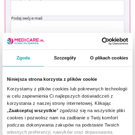
Podaj swój e-mail
ZAPISZ MNIE
Zgoda
Szczegóły
O plikach cookies
Wyrażam zgodę na przesyłanie, na podany przeze mnie adres e-
mail, skierowanej do mnie informacji handlowej (newsletter) o
nowościach i promocjach Administratora zgodnie z Art. 10 pkt 2
Ustawy z dnia 18 lipca 2002 r. o świadczeniu usług drogą
elektroniczną
Niniejsza strona korzysta z plików cookie
Chcesz się wypisać z newslettera? Kliknij
tutaj
.
Korzystamy z plików cookies lub pokrewnych technologii
w celu zapewnienia Ci najlepszych doświadczeń z
korzystania z naszej strony internetowej. Klikając
„
Zaakceptuj wszystkie
” zgodzisz się na wszystkie pliki
cookies i pozwolisz nam na zadbanie o Twój komfort
podczas dokonywania zakupów na podstawie Twoich
własnych preferencji, nawyków oraz dopasowania