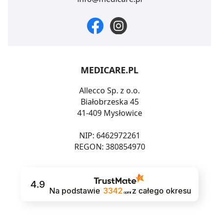
MEDICARE.PL
Allecco Sp. z o.o.
Białobrzeska 45
41-409 Mysłowice
NIP: 6462972261
REGON: 380854970
4.9
Na podstawie
3342
z całego okresu
opinii