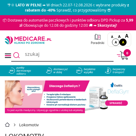
🌴🌞
LATO W PEŁNI
➡ W dniach 22.07-12.08.2026 r. wybrane produkty
z
rabatem do -40%
Sprawdź, co przygotowaliśmy 😎
📦 Dostawa do automatów paczkowych i punktów odbioru DPD Pickup za
5,99
zł
Obowiązuje do 12.08 do godziny 12:00 🚚 ➡
Skorzystaj!
A
A
A
A
A
Poradniki
0
punkty
dostawa już
bezpłatna
bezpieczny
darmowego
858
w dobę
wysyłka
transport
odbioru
Lokomotiv
LOKOMOTIV