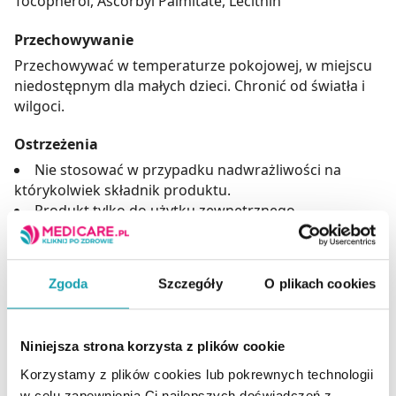
Tocopherol, Ascorbyl Palmitate, Lecithin
Przechowywanie
Przechowywać w temperaturze pokojowej, w miejscu
niedostępnym dla małych dzieci. Chronić od światła i
wilgoci.
Ostrzeżenia
Nie stosować w przypadku nadwrażliwości na
którykolwiek składnik produktu.
Produkt tylko do użytku zewnętrznego.
Unikać kontaktu z oczami.
Adres producenta
Zgoda
Szczegóły
O plikach cookies
OCEANIC S.A.
ul. Łokietka 58,
81-736 Sopot.
Niniejsza strona korzysta z plików cookie
58 550 88 00
Korzystamy z plików cookies lub pokrewnych technologii
oceanic@oceanic.com.pl
w celu zapewnienia Ci najlepszych doświadczeń z