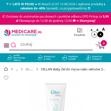
🌴🌞
LATO W PEŁNI
➡ W dniach 22.07-12.08.2026 r. wybrane produkty
z
rabatem do -40%
Sprawdź, co przygotowaliśmy 😎
📦 Dostawa do automatów paczkowych i punktów odbioru DPD Pickup za
5,99
zł
Obowiązuje do 12.08 do godziny 12:00 🚚 ➡
Skorzystaj!
A
A
A
A
A
Poradniki
0
punkty
dostawa już
bezpłatna
bezpieczny
darmowego
858
w dobę
wysyłka
transport
odbioru
do kąpieli
OILLAN Baby Żel do mycia ciała i włosów 3w1 200 ml - cena 22,99 zł