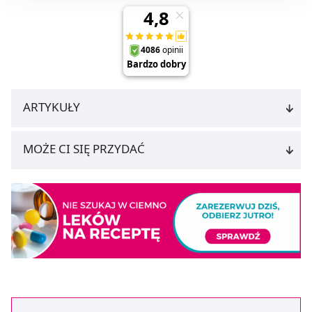
Możesz również kliknąć „
Zaakceptuj niezbędne
”, co
będzie oznaczało, że nie wyrażasz zgody na
pozyskiwanie od Ciebie danych, które nie są niezbędne
dla funkcjonowania Strony. Będzie się to jednak wiązało
z brakiem dostępu do wszystkich funkcjonalności
Strony.
ARTYKUŁY
MOŻE CI SIĘ PRZYDAĆ