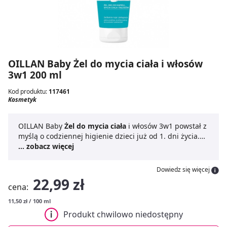
OILLAN Baby Żel do mycia ciała i włosów
3w1 200 ml
Kod produktu:
117461
Kosmetyk
OILLAN Baby
Żel do mycia ciała
i włosów 3w1 powstał z
myślą o codziennej higienie dzieci już od 1. dni życia.
Kosmetyk doskonale pielęgnuje włosy oraz wrażliwą
... zobacz więcej
skórę dziecka. Stosowanie żelu do mycia ciała i włosów
marki OILLAN Baby pozwala na delikatne, ale i
Dowiedz się więcej
dokładne oczyszczenie skóry i włosów maluszka,
22,99 zł
cena:
gwarantuje również nawilżenie skóry oraz złagodzenie
podrażnień. Kosmetyk nie szczypie w oczy, dzięki czemu
11,50 zł / 100 ml
kąpiel staje się przyjemnością.
Produkt chwilowo niedostępny